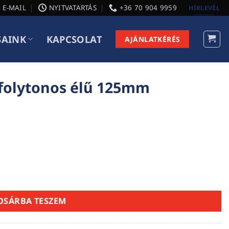
E-MAIL
NYITVATARTÁS
+36 70 904 9959
HÍRLEVÉL
SAINK
KAPCSOLAT
AJÁNLATKÉRÉS
folytonos élű 125mm
mm mennyiség
OSÁRBA TESZEM