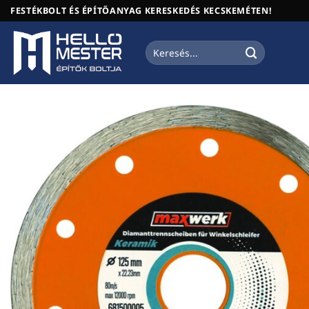
Skip
FESTÉKBOLT ÉS ÉPÍTŐANYAG KERESKEDÉS KECSKEMÉTEN!
to
content
Keresés
a
következőre: