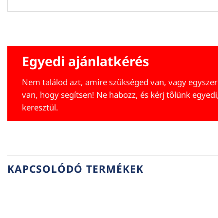
Egyedi ajánlatkérés
Nem találod azt, amire szükséged van, vagy egyszer
van, hogy segítsen! Ne habozz, és kérj tőlünk egyedi
keresztül.
KAPCSOLÓDÓ TERMÉKEK