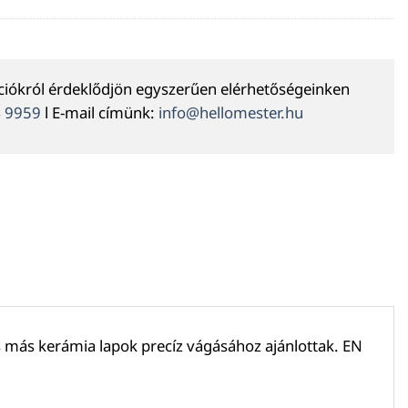
ációkról érdeklődjön egyszerűen elérhetőségeinken
4 9959
l E-mail címünk:
info@hellomester.hu
s más kerámia lapok precíz vágásához ajánlottak. EN