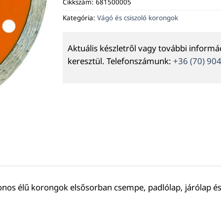
Cikkszám:
681500005
Kategória:
Vágó és csiszoló korongok
Aktuális készletről vagy további inform
keresztül. Telefonszámunk:
+36 (70) 90
onos élű korongok elsősorban csempe, padlólap, járólap é