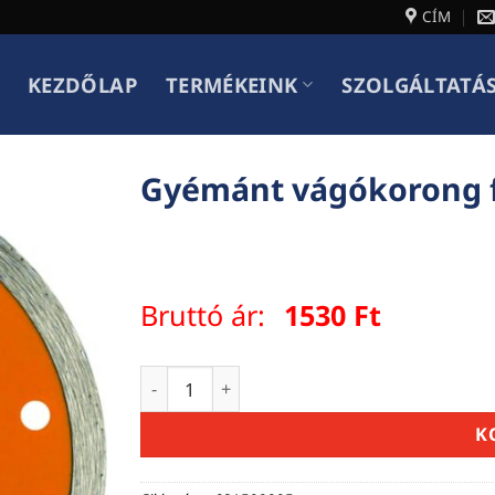
CÍM
KEZDŐLAP
TERMÉKEINK
SZOLGÁLTATÁ
Gyémánt vágókorong 
Bruttó ár:
1530
Ft
Gyémánt vágókorong folytonos élű 125
K