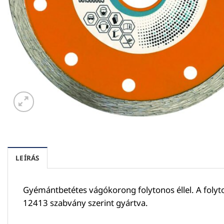
LEÍRÁS
Gyémántbetétes vágókorong folytonos éllel. A folyt
12413 szabvány szerint gyártva.