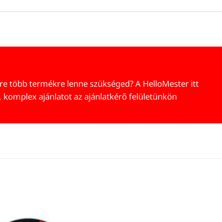
re több termékre lenne szükséged? A HelloMester itt
, komplex ajánlatot az ajánlatkérő felületünkön