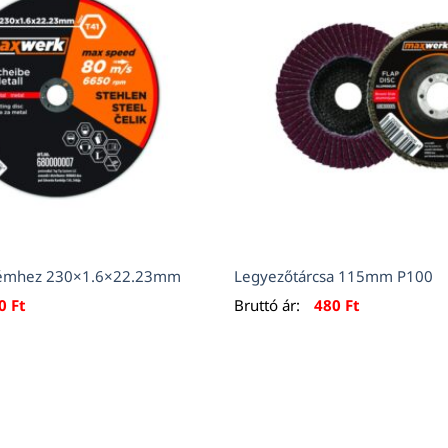
fémhez 230×1.6×22.23mm
Legyezőtárcsa 115mm P100
60
Ft
Bruttó ár:
480
Ft