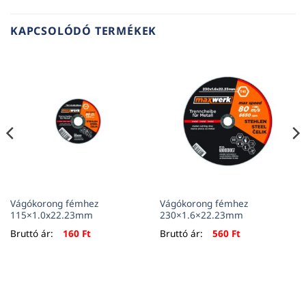
KAPCSOLÓDÓ TERMÉKEK
Vágókorong fémhez
Vágókorong fémhez
115×1.0x22.23mm
230×1.6×22.23mm
Bruttó ár:
160
Ft
Bruttó ár:
560
Ft