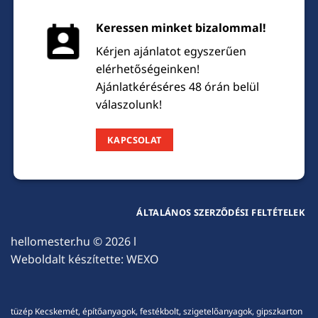
Keressen minket bizalommal!
Kérjen ajánlatot egyszerűen
elérhetőségeinken!
Ajánlatkéréséres 48 órán belül
válaszolunk!
KAPCSOLAT
ÁLTALÁNOS SZERZŐDÉSI FELTÉTELEK
hellomester.hu
© 2026 l
Weboldalt készítette:
WEXO
tüzép Kecskemét, építőanyagok, festékbolt, szigetelőanyagok, gipszkarton