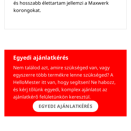
és hosszabb élettartam jellemzi a Maxwerk
korongokat.
Egyedi ajánlatkérés
Nem találod azt, amire szükséged van, vagy
egyszerre több termékre lenne szükséged? A
HelloMester itt van, hogy segítsen! Ne habozz,
és kérj tőlünk egyedi, komplex ajánlatot az
ajánlatkérő felületünkön keresztül.
EGYEDI AJÁNLATKÉRÉS