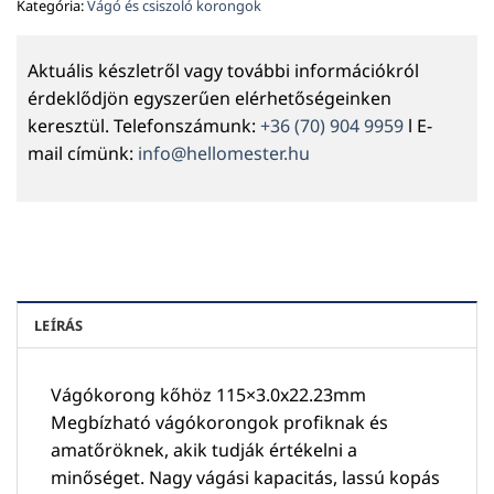
Kategória:
Vágó és csiszoló korongok
Aktuális készletről vagy további információkról
érdeklődjön egyszerűen elérhetőségeinken
keresztül. Telefonszámunk:
+36 (70) 904 9959
l E-
mail címünk:
info@hellomester.hu
LEÍRÁS
Vágókorong kőhöz 115×3.0x22.23mm
Megbízható vágókorongok profiknak és
amatőröknek, akik tudják értékelni a
minőséget. Nagy vágási kapacitás, lassú kopás