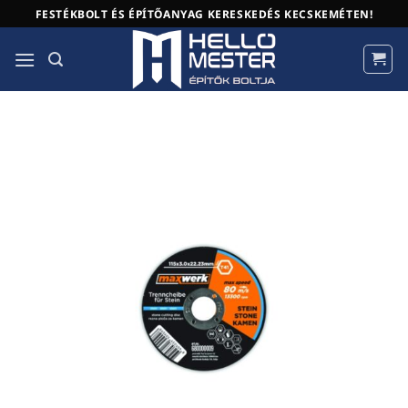
Skip
FESTÉKBOLT ÉS ÉPÍTŐANYAG KERESKEDÉS KECSKEMÉTEN!
to
content