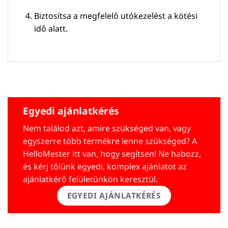
Biztosítsa a megfelelő utókezelést a kötési
idő alatt.
Egyedi ajánlatkérés
Nem találod azt, amire szükséged van, vagy
egyszerre több termékre lenne szükséged? A
HelloMester itt van, hogy segítsen! Ne habozz,
és kérj tőlünk egyedi, komplex ajánlatot az
ajánlatkérő felületünkön keresztül.
EGYEDI AJÁNLATKÉRÉS