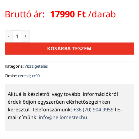
Bruttó ár:
17990
Ft
/darab
Henkel Ceresit CR 90 kristályképző vízszigetelő 25 kg menny
KOSÁRBA TESZEM
Kategória:
Vízszigetelés
Címke:
ceresit; cr90
Aktuális készletről vagy további információkról
érdeklődjön egyszerűen elérhetőségeinken
keresztül. Telefonszámunk:
+36 (70) 904 9959
l E-
mail címünk:
info@hellomester.hu