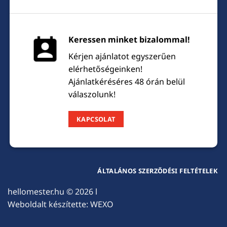
Keressen minket bizalommal!
Kérjen ajánlatot egyszerűen
elérhetőségeinken!
Ajánlatkéréséres 48 órán belül
válaszolunk!
KAPCSOLAT
ÁLTALÁNOS SZERZŐDÉSI FELTÉTELEK
hellomester.hu
© 2026 l
Weboldalt készítette:
WEXO