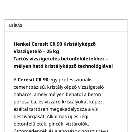
LEÍRÁS
Henkel Ceresit CR 90 Kristályképző
Vízszigetelő – 25 kg
Tartós vízszigetelés betonfelületekhez –
mélyen ható kristályképző technológiával
A
Ceresit CR 90
egy professzionális,
cementbázisú, kristályképző vízszigetelő
habarcs, amely mélyen behatol a beton
pórusaiba, és vízzáró kristályokat képez,
ezáltal tartósan megakadályozza a víz
beszivárgását. Alkalmas új és régi
betonfelületek, pincék, víztárolók,
úszómedencék és alapozások hosszú távú