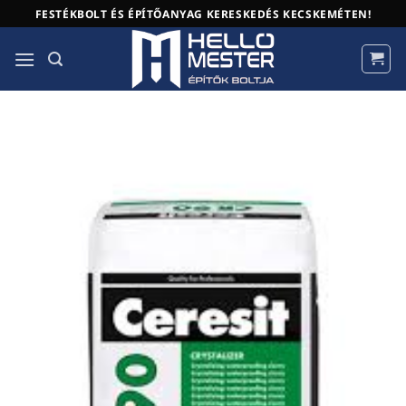
Skip
FESTÉKBOLT ÉS ÉPÍTŐANYAG KERESKEDÉS KECSKEMÉTEN!
to
content