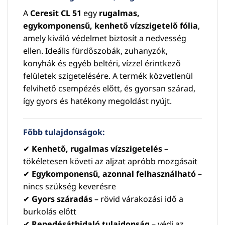
A
Ceresit CL 51
egy
rugalmas,
egykomponensű, kenhető vízszigetelő fólia
,
amely kiváló védelmet biztosít a nedvesség
ellen. Ideális fürdőszobák, zuhanyzók,
konyhák és egyéb beltéri, vízzel érintkező
felületek szigetelésére. A termék közvetlenül
felvihető csempézés előtt, és gyorsan szárad,
így gyors és hatékony megoldást nyújt.
Főbb tulajdonságok:
✔
Kenhető, rugalmas vízszigetelés
–
tökéletesen követi az aljzat apróbb mozgásait
✔
Egykomponensű, azonnal felhasználható
–
nincs szükség keverésre
✔
Gyors száradás
– rövid várakozási idő a
burkolás előtt
✔
Repedésáthidaló tulajdonság
– védi az