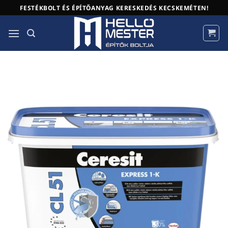
Skip
FESTÉKBOLT ÉS ÉPÍTŐANYAG KERESKEDÉS KECSKEMÉTEN!
to
content