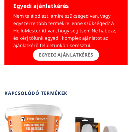
Egyedi ajánlatkérés
Nem találod azt, amire szükséged van, vagy
egyszerre több termékre lenne szükséged? A
HelloMester itt van, hogy segítsen! Ne habozz,
és kérj tőlünk egyedi, komplex ajánlatot az
ajánlatkérő felületünkön keresztül.
EGYEDI AJÁNLATKÉRÉS
KAPCSOLÓDÓ TERMÉKEK