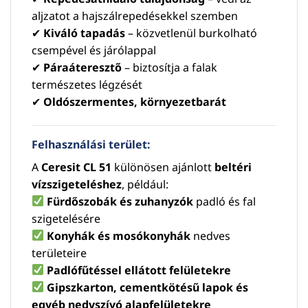
aljzatot a hajszálrepedésekkel szemben
✔
Kiváló tapadás
– közvetlenül burkolható
csempével és járólappal
✔
Páraáteresztő
– biztosítja a falak
természetes légzését
✔
Oldószermentes, környezetbarát
Felhasználási terület:
A
Ceresit CL 51
különösen ajánlott
beltéri
vízszigeteléshez
, például:
Fürdőszobák és zuhanyzók
padló és fal
szigetelésére
Konyhák és mosókonyhák
nedves
területeire
Padlófűtéssel ellátott felületekre
Gipszkarton, cementkötésű lapok és
egyéb nedvszívó alapfelületekre