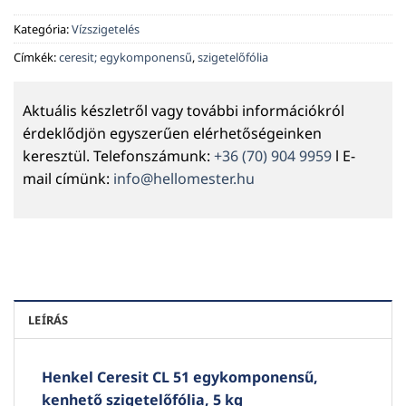
Kategória:
Vízszigetelés
Címkék:
ceresit; egykomponensű
,
szigetelőfólia
Aktuális készletről vagy további információkról
érdeklődjön egyszerűen elérhetőségeinken
keresztül. Telefonszámunk:
+36 (70) 904 9959
l E-
mail címünk:
info@hellomester.hu
LEÍRÁS
Henkel Ceresit CL 51 egykomponensű,
kenhető szigetelőfólia, 5 kg