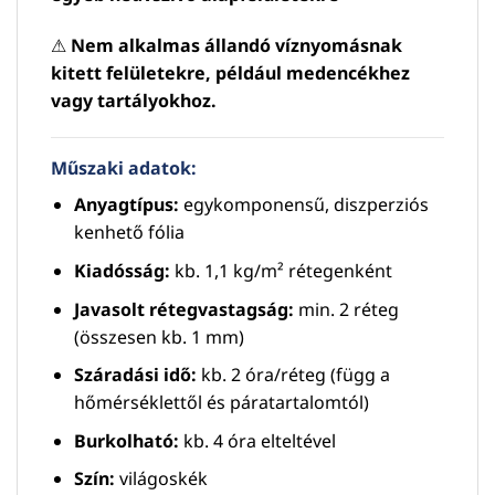
⚠
Nem alkalmas állandó víznyomásnak
kitett felületekre, például medencékhez
vagy tartályokhoz.
Műszaki adatok:
Anyagtípus:
egykomponensű, diszperziós
kenhető fólia
Kiadósság:
kb. 1,1 kg/m² rétegenként
Javasolt rétegvastagság:
min. 2 réteg
(összesen kb. 1 mm)
Száradási idő:
kb. 2 óra/réteg (függ a
hőmérséklettől és páratartalomtól)
Burkolható:
kb. 4 óra elteltével
Szín:
világoskék