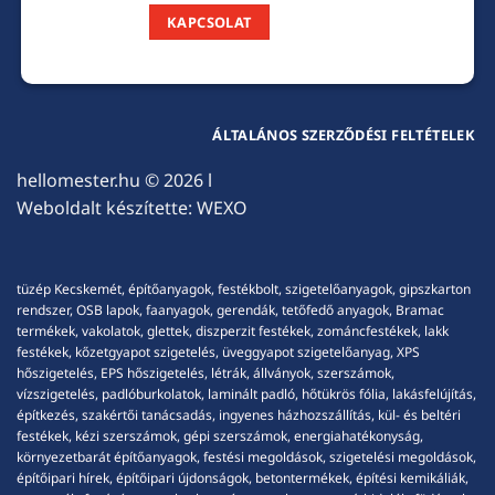
KAPCSOLAT
ÁLTALÁNOS SZERZŐDÉSI FELTÉTELEK
hellomester.hu
© 2026 l
Weboldalt készítette:
WEXO
tüzép Kecskemét, építőanyagok, festékbolt, szigetelőanyagok, gipszkarton
rendszer, OSB lapok, faanyagok, gerendák, tetőfedő anyagok, Bramac
termékek, vakolatok, glettek, diszperzit festékek, zománcfestékek, lakk
festékek, kőzetgyapot szigetelés, üveggyapot szigetelőanyag, XPS
hőszigetelés, EPS hőszigetelés, létrák, állványok, szerszámok,
vízszigetelés, padlóburkolatok, laminált padló, hőtükrös fólia, lakásfelújítás,
építkezés, szakértői tanácsadás, ingyenes házhozszállítás, kül- és beltéri
festékek, kézi szerszámok, gépi szerszámok, energiahatékonyság,
környezetbarát építőanyagok, festési megoldások, szigetelési megoldások,
építőipari hírek, építőipari újdonságok, betontermékek, építési kemikáliák,