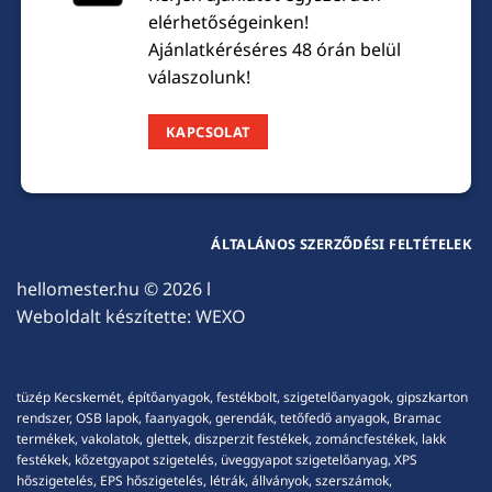
elérhetőségeinken!
Ajánlatkéréséres 48 órán belül
válaszolunk!
KAPCSOLAT
ÁLTALÁNOS SZERZŐDÉSI FELTÉTELEK
hellomester.hu
© 2026 l
Weboldalt készítette:
WEXO
tüzép Kecskemét, építőanyagok, festékbolt, szigetelőanyagok, gipszkarton
rendszer, OSB lapok, faanyagok, gerendák, tetőfedő anyagok, Bramac
termékek, vakolatok, glettek, diszperzit festékek, zománcfestékek, lakk
festékek, kőzetgyapot szigetelés, üveggyapot szigetelőanyag, XPS
hőszigetelés, EPS hőszigetelés, létrák, állványok, szerszámok,