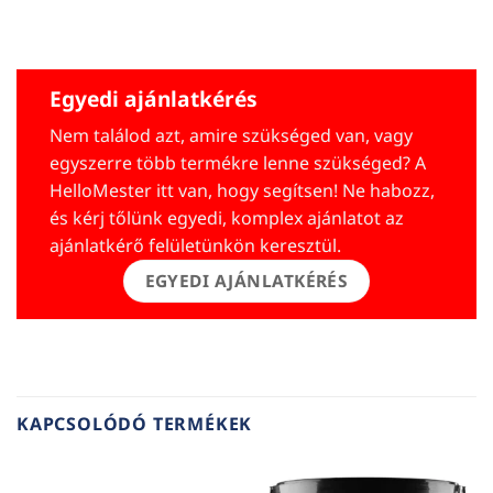
Egyedi ajánlatkérés
Nem találod azt, amire szükséged van, vagy
egyszerre több termékre lenne szükséged? A
HelloMester itt van, hogy segítsen! Ne habozz,
és kérj tőlünk egyedi, komplex ajánlatot az
ajánlatkérő felületünkön keresztül.
EGYEDI AJÁNLATKÉRÉS
KAPCSOLÓDÓ TERMÉKEK