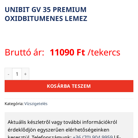
UNIBIT GV 35 PREMIUM
OXIDBITUMENES LEMEZ
Bruttó ár:
11090
Ft
/tekercs
UNIBIT GV 35 PREMIUM OXIDBITUMENES LEMEZ mennyiség
KOSÁRBA TESZEM
Kategória:
Vízszigetelés
Aktuális készletről vagy további információkról
érdeklődjön egyszerűen elérhetőségeinken
keresztül. Telefonszámunk:
+36 (70) 904 9959
l E-