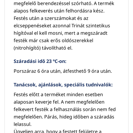
megfelelő berendezéssel szórható. A termék
alapos felkeverés után felhordásra kész.
Festés után a szerszámokat és az
elcseppenéseket azonnal Trinát szintetikus
hígítóval el kell mosni, mert a megszáradt
festék már csak erős oldószerekkel
(nitrohígító) távolítható el.
Száradási idő 23 ºC-on:
Porszáraz 6 óra után, átfesthető 9 óra után.
Tanácsok, ajánlások, speciális tudnivalók:
Festés előtt a terméket minden esetben
alaposan keverje fel. A nem megfelelően
felkevert festék a felhasználás során nem fed
megfelelően. Párás, hideg időben a száradás
lelassul.
Ügyeljen arra, hogy a festett felületre a