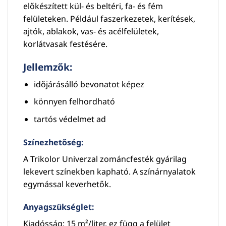
előkészített kül- és beltéri, fa- és fém
felületeken. Például faszerkezetek, kerítések,
ajtók, ablakok, vas- és acélfelületek,
korlátvasak festésére.
Jellemzők:
időjárásálló bevonatot képez
könnyen felhordható
tartós védelmet ad
Színezhetőség:
A Trikolor Univerzal zománcfesték gyárilag
lekevert színekben kapható. A színárnyalatok
egymással keverhetők.
Anyagszükséglet:
Kiadósság: 15 m²/liter, ez függ a felület