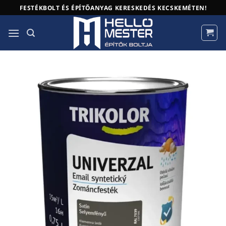
Skip
FESTÉKBOLT ÉS ÉPÍTŐANYAG KERESKEDÉS KECSKEMÉTEN!
to
content