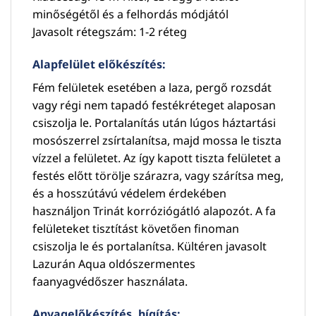
minőségétől és a felhordás módjától
Javasolt rétegszám: 1-2 réteg
Alapfelület előkészítés:
Fém felületek esetében a laza, pergő rozsdát
vagy régi nem tapadó festékréteget alaposan
csiszolja le. Portalanítás után lúgos háztartási
mosószerrel zsírtalanítsa, majd mossa le tiszta
vízzel a felületet. Az így kapott tiszta felületet a
festés előtt törölje szárazra, vagy szárítsa meg,
és a hosszútávú védelem érdekében
használjon Trinát korróziógátló alapozót. A fa
felületeket tisztítást követően finoman
csiszolja le és portalanítsa. Kültéren javasolt
Lazurán Aqua oldószermentes
faanyagvédőszer használata.
Anyagelőkészítés, hígítás: