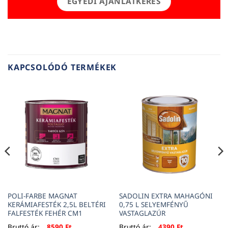
EGYEDI AJÁNLATKÉRÉS
KAPCSOLÓDÓ TERMÉKEK
POLI-FARBE MAGNAT
SADOLIN EXTRA MAHAGÓNI
KERÁMIAFESTÉK 2,5L BELTÉRI
0,75 L SELYEMFÉNYŰ
FALFESTÉK FEHÉR CM1
VASTAGLAZÚR
Bruttó ár:
8590
Ft
Bruttó ár:
4390
Ft