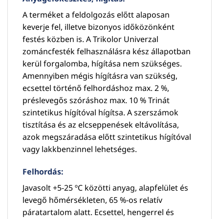
A terméket a feldolgozás előtt alaposan
keverje fel, illetve bizonyos időközönként
festés közben is. A Trikolor Univerzal
zománcfesték felhasználásra kész állapotban
kerül forgalomba, hígítása nem szükséges.
Amennyiben mégis hígításra van szükség,
ecsettel történő felhordáshoz max. 2 %,
préslevegős szóráshoz max. 10 % Trinát
szintetikus hígítóval hígítsa. A szerszámok
tisztítása és az elcseppenések eltávolítása,
azok megszáradása előtt szintetikus hígítóval
vagy lakkbenzinnel lehetséges.
Felhordás:
Javasolt +5-25 ºC közötti anyag, alapfelület és
levegő hőmérsékleten, 65 %-os relatív
páratartalom alatt. Ecsettel, hengerrel és