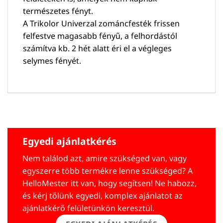
természetes fényt.
A Trikolor Univerzal zománcfesték frissen
felfestve magasabb fényű, a felhordástól
számítva kb. 2 hét alatt éri el a végleges
selymes fényét.
Egyedi ajánlatkérés
Nem találod azt, amire szükséged van, vagy
egyszerre több termékre lenne szükséged? A
HelloMester itt van, hogy segítsen! Ne habozz,
és kérj tőlünk egyedi, komplex ajánlatot az
ajánlatkérő felületünkön keresztül.