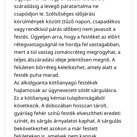
száradásig a levegő páratartalma ne
csapódjon le. Szélsőséges időjárási
körülmények között (tűző napon, csapadékos
vagy rendkívül párás időben) nem javasolt a
festés. Ügyeljen arra, hogy a festéket az előírt
rétegvastagságnál ne hordja fel vastagabban,
mert a túl vastag zománcréteg megrogyhat, a
teljes átszáradási ideje jelentősen megnő. A
felületen bőrréteg keletkezhet, amely alatt a
festék puha marad.
Az alkidgyanta kötőanyagú festékek
hajlamosak az úgynevezett sötét sárgulásra.
Ez a kötőanyag kémiai tulajdonságából
következik. A dobozában hosszan tárolt,
gyárilag fehér színű festék elveszítheti eredeti
színét, és sárgás árnyalatot kaphat. A sárgulás
bekövetkezhet azokon a már festett
felületeken is, amelyek nem kapnak