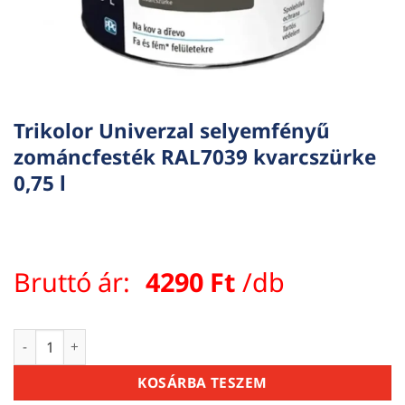
Trikolor Univerzal selyemfényű
zománcfesték RAL7039 kvarcszürke
0,75 l
Bruttó ár:
4290
Ft
/db
Trikolor Univerzal selyemfényű zománcfesték RAL7039 kvarc
KOSÁRBA TESZEM