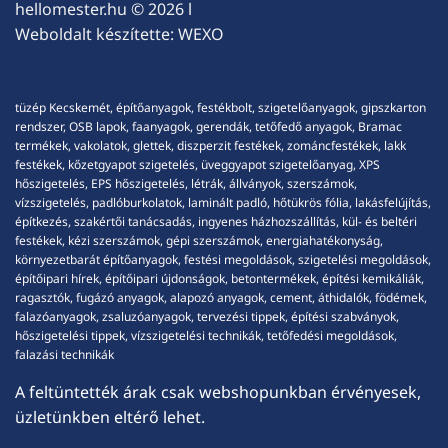
hellomester.hu
© 2026 l
Weboldalt készítette:
WEXO
tüzép Kecskemét, építőanyagok, festékbolt, szigetelőanyagok, gipszkarton
rendszer, OSB lapok, faanyagok, gerendák, tetőfedő anyagok, Bramac
termékek, vakolatok, glettek, diszperzit festékek, zománcfestékek, lakk
festékek, kőzetgyapot szigetelés, üveggyapot szigetelőanyag, XPS
hőszigetelés, EPS hőszigetelés, létrák, állványok, szerszámok,
vízszigetelés, padlóburkolatok, laminált padló, hőtükrös fólia, lakásfelújítás,
építkezés, szakértői tanácsadás, ingyenes házhozszállítás, kül- és beltéri
festékek, kézi szerszámok, gépi szerszámok, energiahatékonyság,
környezetbarát építőanyagok, festési megoldások, szigetelési megoldások,
építőipari hírek, építőipari újdonságok, betontermékek, építési kemikáliák,
ragasztók, fugázó anyagok, alapozó anyagok, cement, áthidalók, födémek,
falazóanyagok, zsaluzóanyagok, tervezési tippek, építési szabványok,
hőszigetelési tippek, vízszigetelési technikák, tetőfedési megoldások,
falazási technikák
A feltüntették árak csak webshopunkban érvényesek,
üzletünkben eltérő lehet.