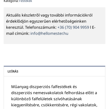
Kategória:
Festékek
Aktuális készletről vagy további információkról
érdeklődjön egyszerűen elérhetőségeinken
keresztül. Telefonszámunk:
+36 (70) 904 9959
l E-
mail címünk:
info@hellomester.hu
LEÍRÁS
Műanyag diszperziós falfestékek és
diszperziós nemesvakolatok felhordása előtt a
különböző falfelületek szívóhatásának
kiegyenlítésére, csökkentésére, régi vakolatok,