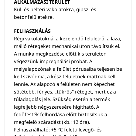
ALKALMAZÁSI TERÜLET
Kül- és beltéri vakolatokra, gipsz- és
betonfelületekre.
FELHASZNÁLÁS
Régi vakolatoknál a kezelendő felületről a laza,
málló rétegeket mechanikai úton távolítsuk el.
A munka megkezdése előtt kis területen
végezzünk impregnálási próbát. A
mélyalapozónak a felület pórusaiba teljesen be
kell szívódnia, a kész felületnek mattnak kell
lennie. Az alapozó a felületen nem képezhet
sötétebb, fényes, „tükrös” réteget, mert ez a
túladagolás jele. Szükség esetén a termék
legfeljebb négyszeresére hígítható. A
fedőfesték felhordása előtt biztosítsuk a
megfelelő száradást (kb.: 12 óra).
Felhasználható: +5 °C feletti levegő- és