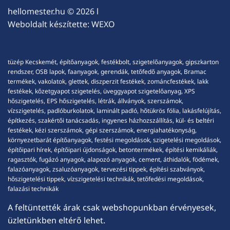
hellomester.hu
© 2026 l
Weboldalt készítette:
WEXO
tüzép Kecskemét, építőanyagok, festékbolt, szigetelőanyagok, gipszkarton
rendszer, OSB lapok, faanyagok, gerendák, tetőfedő anyagok, Bramac
termékek, vakolatok, glettek, diszperzit festékek, zománcfestékek, lakk
festékek, kőzetgyapot szigetelés, üveggyapot szigetelőanyag, XPS
hőszigetelés, EPS hőszigetelés, létrák, állványok, szerszámok,
vízszigetelés, padlóburkolatok, laminált padló, hőtükrös fólia, lakásfelújítás,
építkezés, szakértői tanácsadás, ingyenes házhozszállítás, kül- és beltéri
festékek, kézi szerszámok, gépi szerszámok, energiahatékonyság,
környezetbarát építőanyagok, festési megoldások, szigetelési megoldások,
építőipari hírek, építőipari újdonságok, betontermékek, építési kemikáliák,
ragasztók, fugázó anyagok, alapozó anyagok, cement, áthidalók, födémek,
falazóanyagok, zsaluzóanyagok, tervezési tippek, építési szabványok,
hőszigetelési tippek, vízszigetelési technikák, tetőfedési megoldások,
falazási technikák
A feltüntették árak csak webshopunkban érvényesek,
üzletünkben eltérő lehet.