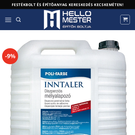
Skip
FESTÉKBOLT ÉS ÉPÍTŐANYAG KERESKEDÉS KECSKEMÉTEN!
to
content
-9%