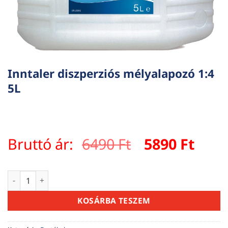
Inntaler diszperziós mélyalapozó 1:4
5L
Original
Curr
Bruttó ár:
6490
Ft
5890
Ft
price
pric
was:
is:
Inntaler diszperziós mélyalapozó 1:4 5L mennyiség
6490 Ft.
5890 
KOSÁRBA TESZEM