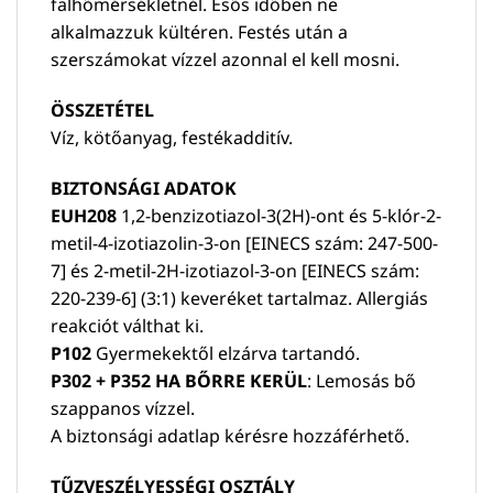
falhőmérsékletnél. Esős időben ne
alkalmazzuk kültéren. Festés után a
szerszámokat vízzel azonnal el kell mosni.
ÖSSZETÉTEL
Víz, kötőanyag, festékadditív.
BIZTONSÁGI ADATOK
EUH208
1,2-benzizotiazol-3(2H)-ont és 5-klór-2-
metil-4-izotiazolin-3-on [EINECS szám: 247-500-
7] és 2-metil-2H-izotiazol-3-on [EINECS szám:
220-239-6] (3:1) keveréket tartalmaz. Allergiás
reakciót válthat ki.
P102
Gyermekektől elzárva tartandó.
P302 + P352 HA BŐRRE KERÜL
: Lemosás bő
szappanos vízzel.
A biztonsági adatlap kérésre hozzáférhető.
TŰZVESZÉLYESSÉGI OSZTÁLY