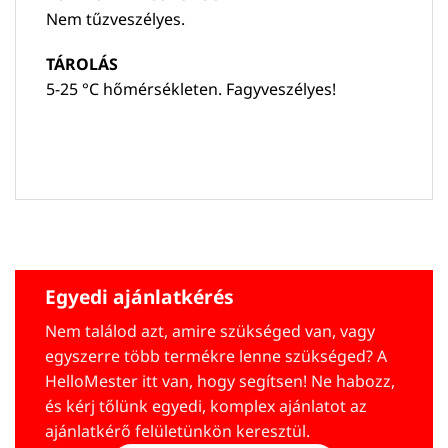
Nem tűzveszélyes.
TÁROLÁS
5-25 °C hőmérsékleten. Fagyveszélyes!
Egyedi ajánlatkérés
Nem találod azt, amire szükséged van, vagy
egyszerre több termékre lenne szükséged? A
HelloMester itt van, hogy segítsen! Ne habozz,
és kérj tőlünk egyedi, komplex ajánlatot az
ajánlatkérő felületünkön keresztül.