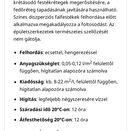
krétásodó festékrétegek megerősítésére, a
fedőréteg tapadásának javítására használható.
Színes diszperziós falfestékek felhordása előtt
alkalmazva megakadályozza a foltosodást. Az
épületszerkezetek természetes szellőzését
nem gátolja.
Felhordás
: ecsettel, hengerezéssel
2
Anyagszükséglet
: 0,05-0,12 l/m
felülettől
függően, hígítatlan alapozóra számolva
2
Kiadósság
: kb. 8-22 m
/l, felülettől függően,
hígítatlan alapozóra számolva
Hígítás
: legfeljebb négyszeresére vízzel
Száradási idő 20°C-on
: 12 óra
Átfesthetőség 20°C-on
: 12 óra