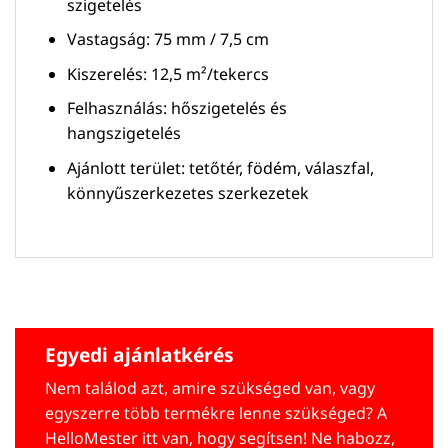
szigetelés
Vastagság: 75 mm / 7,5 cm
Kiszerelés: 12,5 m²/tekercs
Felhasználás: hőszigetelés és
hangszigetelés
Ajánlott terület: tetőtér, födém, válaszfal,
könnyűszerkezetes szerkezetek
Egyedi ajánlatkérés
Nem találod azt, amire szükséged van, vagy
egyszerre több termékre lenne szükséged? A
HelloMester itt van, hogy segítsen! Ne habozz,