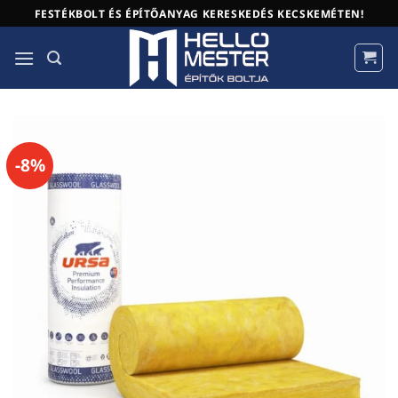
Skip
FESTÉKBOLT ÉS ÉPÍTŐANYAG KERESKEDÉS KECSKEMÉTEN!
to
content
-8%