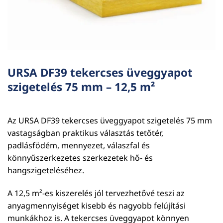
URSA DF39 tekercses üveggyapot
szigetelés 75 mm – 12,5 m²
Az URSA DF39 tekercses üveggyapot szigetelés 75 mm
vastagságban praktikus választás tetőtér,
padlásfödém, mennyezet, válaszfal és
könnyűszerkezetes szerkezetek hő- és
hangszigeteléséhez.
A 12,5 m²-es kiszerelés jól tervezhetővé teszi az
anyagmennyiséget kisebb és nagyobb felújítási
munkákhoz is. A tekercses üveggyapot könnyen