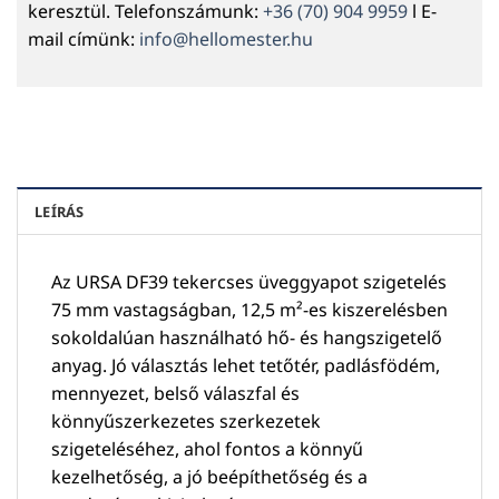
keresztül. Telefonszámunk:
+36 (70) 904 9959
l E-
mail címünk:
info@hellomester.hu
LEÍRÁS
Az URSA DF39 tekercses üveggyapot szigetelés
75 mm vastagságban, 12,5 m²-es kiszerelésben
sokoldalúan használható hő- és hangszigetelő
anyag. Jó választás lehet tetőtér, padlásfödém,
mennyezet, belső válaszfal és
könnyűszerkezetes szerkezetek
szigeteléséhez, ahol fontos a könnyű
kezelhetőség, a jó beépíthetőség és a