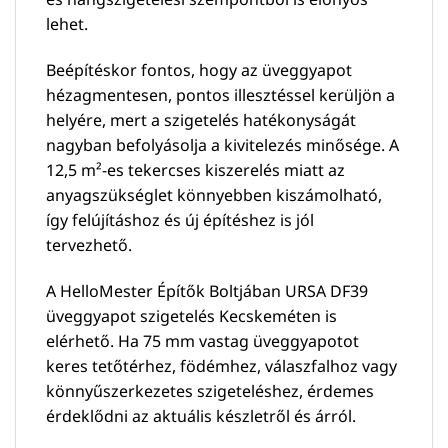
lehet.
Beépítéskor fontos, hogy az üveggyapot
hézagmentesen, pontos illesztéssel kerüljön a
helyére, mert a szigetelés hatékonyságát
nagyban befolyásolja a kivitelezés minősége. A
12,5 m²-es tekercses kiszerelés miatt az
anyagszükséglet könnyebben kiszámolható,
így felújításhoz és új építéshez is jól
tervezhető.
A HelloMester Építők Boltjában URSA DF39
üveggyapot szigetelés Kecskeméten is
elérhető. Ha 75 mm vastag üveggyapotot
keres tetőtérhez, födémhez, válaszfalhoz vagy
könnyűszerkezetes szigeteléshez, érdemes
érdeklődni az aktuális készletről és árról.