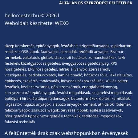
ÁLTALÁNOS SZERZŐDÉSI FELTÉTELEK
hellomester.hu
© 2026 l
Weboldalt készítette:
WEXO
tüzép Kecskemét, építőanyagok, festékbolt, szigetelőanyagok, gipszkarton
rendszer, OSB lapok, faanyagok, gerendák, tetőfedő anyagok, Bramac
termékek, vakolatok, glettek, diszperzit festékek, zománcfestékek, lakk
festékek, kőzetgyapot szigetelés, üveggyapot szigetelőanyag, XPS
hőszigetelés, EPS hőszigetelés, létrák, állványok, szerszámok,
vízszigetelés, padlóburkolatok, laminált padló, hőtükrös fólia, lakásfelújítás,
építkezés, szakértői tanácsadás, ingyenes házhozszállítás, kül- és beltéri
festékek, kézi szerszámok, gépi szerszámok, energiahatékonyság,
környezetbarát építőanyagok, festési megoldások, szigetelési megoldások,
építőipari hírek, építőipari újdonságok, betontermékek, építési kemikáliák,
ragasztók, fugázó anyagok, alapozó anyagok, cement, áthidalók, födémek,
falazóanyagok, zsaluzóanyagok, tervezési tippek, építési szabványok,
hőszigetelési tippek, vízszigetelési technikák, tetőfedési megoldások,
falazási technikák
A feltüntették árak csak webshopunkban érvényesek,