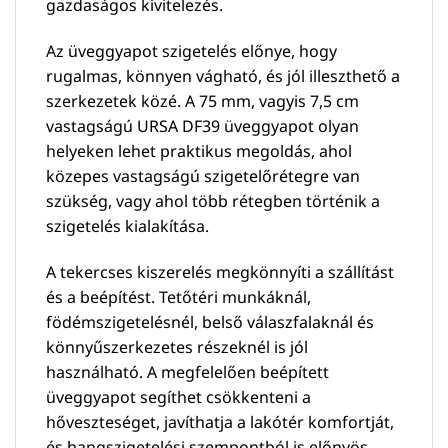
gazdaságos kivitelezés.
Az üveggyapot szigetelés előnye, hogy
rugalmas, könnyen vágható, és jól illeszthető a
szerkezetek közé. A 75 mm, vagyis 7,5 cm
vastagságú URSA DF39 üveggyapot olyan
helyeken lehet praktikus megoldás, ahol
közepes vastagságú szigetelőrétegre van
szükség, vagy ahol több rétegben történik a
szigetelés kialakítása.
A tekercses kiszerelés megkönnyíti a szállítást
és a beépítést. Tetőtéri munkáknál,
födémszigetelésnél, belső válaszfalaknál és
könnyűszerkezetes részeknél is jól
használható. A megfelelően beépített
üveggyapot segíthet csökkenteni a
hőveszteséget, javíthatja a lakótér komfortját,
és hangszigetelési szempontból is előnyös