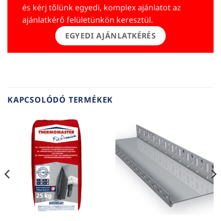
és kérj tőlünk egyedi, komplex ajánlatot az
ajánlatkérő felületünkön keresztül.
EGYEDI AJÁNLATKÉRÉS
KAPCSOLÓDÓ TERMÉKEK