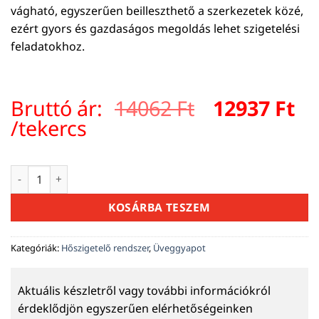
vágható, egyszerűen beilleszthető a szerkezetek közé,
ezért gyors és gazdaságos megoldás lehet szigetelési
feladatokhoz.
Original
Cu
Bruttó ár:
14062
Ft
12937
Ft
price
pr
/tekercs
was:
is:
14062 Ft.
12
URSA DF39 tekercses üveggyapot szigetelés 75 mm – 12,5 m
KOSÁRBA TESZEM
Kategóriák:
Hőszigetelő rendszer
,
Üveggyapot
Aktuális készletről vagy további információkról
érdeklődjön egyszerűen elérhetőségeinken