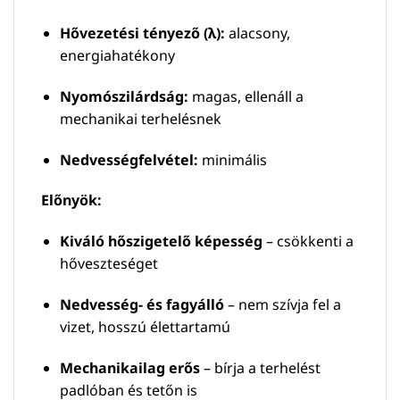
Hővezetési tényező (λ):
alacsony,
energiahatékony
Nyomószilárdság:
magas, ellenáll a
mechanikai terhelésnek
Nedvességfelvétel:
minimális
Előnyök:
Kiváló hőszigetelő képesség
– csökkenti a
hőveszteséget
Nedvesség- és fagyálló
– nem szívja fel a
vizet, hosszú élettartamú
Mechanikailag erős
– bírja a terhelést
padlóban és tetőn is