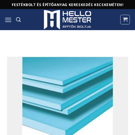
Skip
FESTÉKBOLT ÉS ÉPÍTŐANYAG KERESKEDÉS KECSKEMÉTEN!
to
content