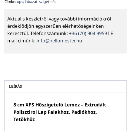
Címke:
xps; lábazati szigetelés
Aktuális készletről vagy további információkról
érdeklődjön egyszerűen elérhetőségeinken
keresztül. Telefonszámunk:
+36 (70) 904 9959
l E-
mail címünk:
info@hellomester.hu
LEÍRÁS
8 cm XPS Hőszigetelő Lemez – Extrudált
Polisztirol Lap Falakhoz, Padlókhoz,
Tetőkhöz