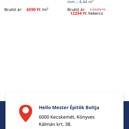
mm – 4,44 m²
Bruttó ár:
6590
Ft
/m²
Bruttó ár:
13320
Ft
Original
Current
12254
Ft
/tekercs
price
price
was:
is:
13320 Ft.
12254 Ft.
Hello Mester Építők Boltja
6000 Kecskemét, Könyves
Kálmán krt. 38.