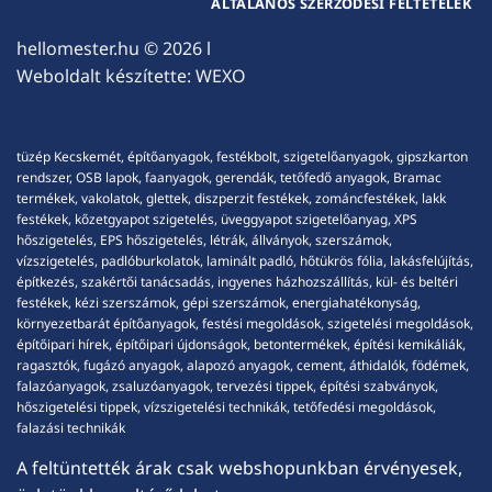
ÁLTALÁNOS SZERZŐDÉSI FELTÉTELEK
hellomester.hu
© 2026 l
Weboldalt készítette:
WEXO
tüzép Kecskemét, építőanyagok, festékbolt, szigetelőanyagok, gipszkarton
rendszer, OSB lapok, faanyagok, gerendák, tetőfedő anyagok, Bramac
termékek, vakolatok, glettek, diszperzit festékek, zománcfestékek, lakk
festékek, kőzetgyapot szigetelés, üveggyapot szigetelőanyag, XPS
hőszigetelés, EPS hőszigetelés, létrák, állványok, szerszámok,
vízszigetelés, padlóburkolatok, laminált padló, hőtükrös fólia, lakásfelújítás,
építkezés, szakértői tanácsadás, ingyenes házhozszállítás, kül- és beltéri
festékek, kézi szerszámok, gépi szerszámok, energiahatékonyság,
környezetbarát építőanyagok, festési megoldások, szigetelési megoldások,
építőipari hírek, építőipari újdonságok, betontermékek, építési kemikáliák,
ragasztók, fugázó anyagok, alapozó anyagok, cement, áthidalók, födémek,
falazóanyagok, zsaluzóanyagok, tervezési tippek, építési szabványok,
hőszigetelési tippek, vízszigetelési technikák, tetőfedési megoldások,
falazási technikák
A feltüntették árak csak webshopunkban érvényesek,