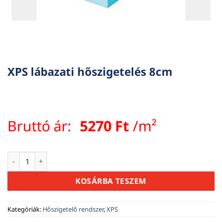
XPS lábazati hőszigetelés 8cm
Bruttó ár:
5270
Ft
/m²
XPS lábazati hőszigetelés 8cm mennyiség
KOSÁRBA TESZEM
Kategóriák:
Hőszigetelő rendszer
,
XPS