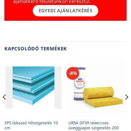
ajánlatkérő felületünkön keresztül.
EGYEDI AJÁNLATKÉRÉS
KAPCSOLÓDÓ TERMÉKEK
-8%
XPS lábazati hőszigetelés 10
URSA DF39 tekercses
cm
üveggyapot szigetelés 200