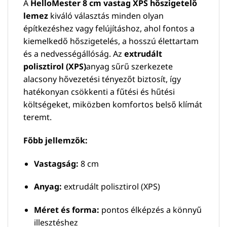
A
HelloMester 8 cm vastag XPS hőszigetelő
lemez
kiváló választás minden olyan
építkezéshez vagy felújításhoz, ahol fontos a
kiemelkedő hőszigetelés, a hosszú élettartam
és a nedvességállóság. Az
extrudált
polisztirol (XPS)
anyag sűrű szerkezete
alacsony hővezetési tényezőt biztosít, így
hatékonyan csökkenti a fűtési és hűtési
költségeket, miközben komfortos belső klímát
teremt.
Főbb jellemzők:
Vastagság:
8 cm
Anyag:
extrudált polisztirol (XPS)
Méret és forma:
pontos élképzés a könnyű
illesztéshez