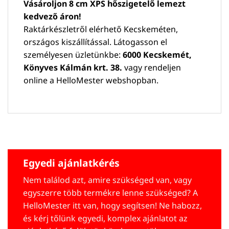
Vásároljon 8 cm XPS hőszigetelő lemezt
kedvező áron!
Raktárkészletről elérhető Kecskeméten,
országos kiszállítással. Látogasson el
személyesen üzletünkbe:
6000 Kecskemét,
Könyves Kálmán krt. 38.
vagy rendeljen
online a HelloMester webshopban.
Egyedi ajánlatkérés
Nem találod azt, amire szükséged van, vagy
egyszerre több termékre lenne szükséged? A
HelloMester itt van, hogy segítsen! Ne habozz,
és kérj tőlünk egyedi, komplex ajánlatot az