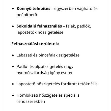
Könnyű telepítés
– egyszerűen vágható és
beépíthető
Sokoldalú felhasználás
– falak, padlók,
lapostetők hőszigetelése
Felhasználási területek:
Lábazati és pincefalak szigetelése
Padló- és aljzatszigetelés nagy
nyomószilárdság igény esetén
Lapostető hőszigetelés fordított tetőknél is
Homlokzati hőszigetelés speciális
rendszerekben