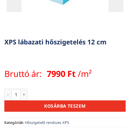
XPS lábazati hőszigetelés 12 cm
Bruttó ár:
7990
Ft
/m²
XPS lábazati hőszigetelés 12 cm mennyiség
KOSÁRBA TESZEM
Kategóriák:
Hőszigetelő rendszer
,
XPS