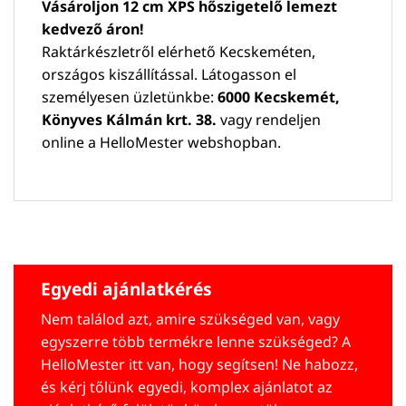
Vásároljon 12 cm XPS hőszigetelő lemezt
kedvező áron!
Raktárkészletről elérhető Kecskeméten,
országos kiszállítással. Látogasson el
személyesen üzletünkbe:
6000 Kecskemét,
Könyves Kálmán krt. 38.
vagy rendeljen
online a HelloMester webshopban.
Egyedi ajánlatkérés
Nem találod azt, amire szükséged van, vagy
egyszerre több termékre lenne szükséged? A
HelloMester itt van, hogy segítsen! Ne habozz,
és kérj tőlünk egyedi, komplex ajánlatot az