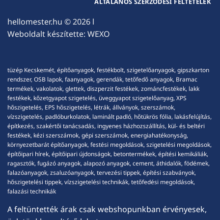
ÁLTALÁNOS SZERZŐDÉSI FELTÉTELEK
hellomester.hu
© 2026 l
Weboldalt készítette:
WEXO
tüzép Kecskemét, építőanyagok, festékbolt, szigetelőanyagok, gipszkarton
rendszer, OSB lapok, faanyagok, gerendák, tetőfedő anyagok, Bramac
termékek, vakolatok, glettek, diszperzit festékek, zománcfestékek, lakk
festékek, kőzetgyapot szigetelés, üveggyapot szigetelőanyag, XPS
hőszigetelés, EPS hőszigetelés, létrák, állványok, szerszámok,
vízszigetelés, padlóburkolatok, laminált padló, hőtükrös fólia, lakásfelújítás,
építkezés, szakértői tanácsadás, ingyenes házhozszállítás, kül- és beltéri
festékek, kézi szerszámok, gépi szerszámok, energiahatékonyság,
környezetbarát építőanyagok, festési megoldások, szigetelési megoldások,
építőipari hírek, építőipari újdonságok, betontermékek, építési kemikáliák,
ragasztók, fugázó anyagok, alapozó anyagok, cement, áthidalók, födémek,
falazóanyagok, zsaluzóanyagok, tervezési tippek, építési szabványok,
hőszigetelési tippek, vízszigetelési technikák, tetőfedési megoldások,
falazási technikák
A feltüntették árak csak webshopunkban érvényesek,