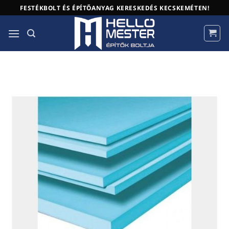
Skip
FESTÉKBOLT ÉS ÉPÍTŐANYAG KERESKEDÉS KECSKEMÉTEN!
to
content