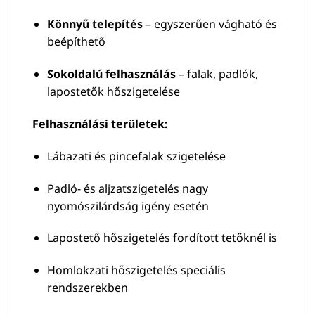
Könnyű telepítés
– egyszerűen vágható és
beépíthető
Sokoldalú felhasználás
– falak, padlók,
lapostetők hőszigetelése
Felhasználási területek:
Lábazati és pincefalak szigetelése
Padló- és aljzatszigetelés nagy
nyomószilárdság igény esetén
Lapostető hőszigetelés fordított tetőknél is
Homlokzati hőszigetelés speciális
rendszerekben