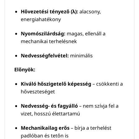
Hővezetési tényező (λ):
alacsony,
energiahatékony
Nyomószilárdság:
magas, ellenáll a
mechanikai terhelésnek
Nedvességfelvétel:
minimális
Előnyök:
Kiváló hőszigetelő képesség
– csökkenti a
hőveszteséget
Nedvesség- és fagyálló
– nem szívja fel a
vizet, hosszú élettartamú
Mechanikailag erős
– bírja a terhelést
padlóban és tetőn is