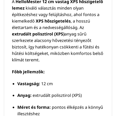
A
HelloMester 12 cm vastag XPS hőszigetelő
lemez
kiváló választás minden olyan
építkezéshez vagy felújításhoz, ahol fontos a
kiemelkedő
XPS hőszigetelés
, a hosszú
élettartam és a nedvességállóság. Az
extrudált polisztirol (XPS)
anyag sűrű
szerkezete alacsony hővezetési tényezőt
biztosít, így hatékonyan csökkenti a fűtési és
hűtési költségeket, miközben komfortos belső
klímát teremt.
Főbb jellemzők:
Vastagság:
12 cm
Anyag:
extrudált polisztirol (XPS)
Méret és forma:
pontos élképzés a könnyű
illesztéshez