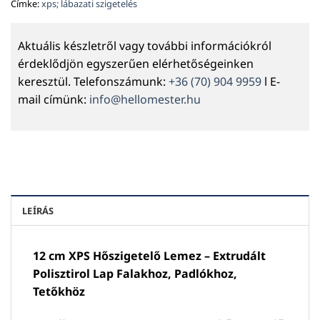
Címke:
xps; lábazati szigetelés
Aktuális készletről vagy további információkról
érdeklődjön egyszerűen elérhetőségeinken
keresztül. Telefonszámunk:
+36 (70) 904 9959
l E-
mail címünk:
info@hellomester.hu
LEÍRÁS
12 cm XPS Hőszigetelő Lemez – Extrudált
Polisztirol Lap Falakhoz, Padlókhoz,
Tetőkhöz