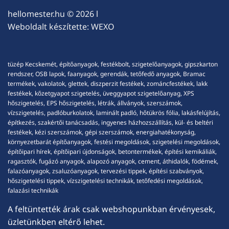
hellomester.hu
© 2026 l
Weboldalt készítette:
WEXO
tüzép Kecskemét, építőanyagok, festékbolt, szigetelőanyagok, gipszkarton
rendszer, OSB lapok, faanyagok, gerendák, tetőfedő anyagok, Bramac
termékek, vakolatok, glettek, diszperzit festékek, zománcfestékek, lakk
festékek, kőzetgyapot szigetelés, üveggyapot szigetelőanyag, XPS
hőszigetelés, EPS hőszigetelés, létrák, állványok, szerszámok,
vízszigetelés, padlóburkolatok, laminált padló, hőtükrös fólia, lakásfelújítás,
építkezés, szakértői tanácsadás, ingyenes házhozszállítás, kül- és beltéri
festékek, kézi szerszámok, gépi szerszámok, energiahatékonyság,
környezetbarát építőanyagok, festési megoldások, szigetelési megoldások,
építőipari hírek, építőipari újdonságok, betontermékek, építési kemikáliák,
ragasztók, fugázó anyagok, alapozó anyagok, cement, áthidalók, födémek,
falazóanyagok, zsaluzóanyagok, tervezési tippek, építési szabványok,
hőszigetelési tippek, vízszigetelési technikák, tetőfedési megoldások,
falazási technikák
A feltüntették árak csak webshopunkban érvényesek,
üzletünkben eltérő lehet.