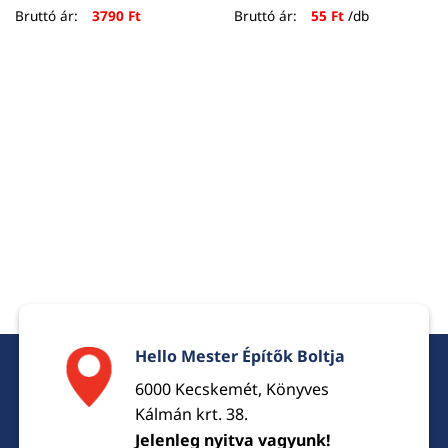
ent
Bruttó ár:
3790
Ft
Bruttó ár:
55
Ft
/db
e
Ft.
Hello Mester Építők Boltja
6000 Kecskemét, Könyves
Kálmán krt. 38.
Jelenleg nyitva vagyunk!