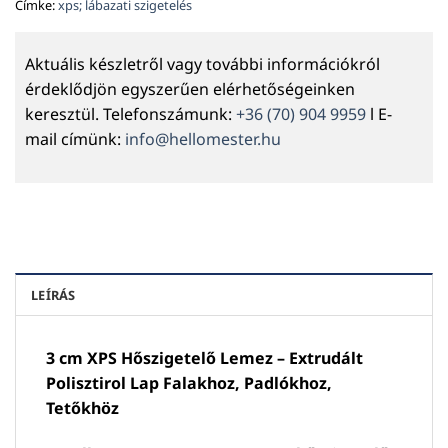
Címke:
xps; lábazati szigetelés
Aktuális készletről vagy további információkról
érdeklődjön egyszerűen elérhetőségeinken
keresztül. Telefonszámunk:
+36 (70) 904 9959
l E-
mail címünk:
info@hellomester.hu
LEÍRÁS
3 cm XPS Hőszigetelő Lemez – Extrudált
Polisztirol Lap Falakhoz, Padlókhoz,
Tetőkhöz