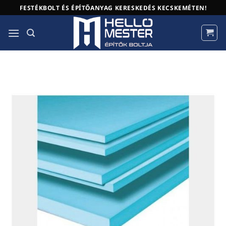
Skip
FESTÉKBOLT ÉS ÉPÍTŐANYAG KERESKEDÉS KECSKEMÉTEN!
to
content