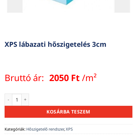
XPS lábazati hőszigetelés 3cm
Bruttó ár:
2050
Ft
/m²
XPS lábazati hőszigetelés 3cm mennyiség
KOSÁRBA TESZEM
Kategóriák:
Hőszigetelő rendszer
,
XPS