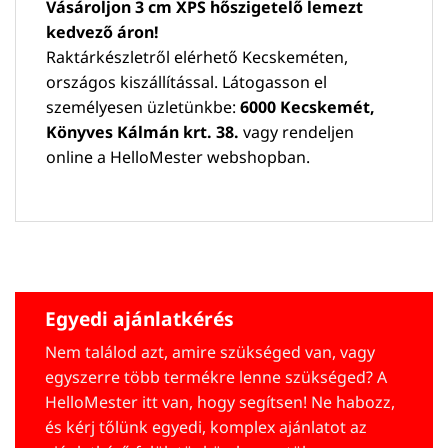
Vásároljon 3 cm XPS hőszigetelő lemezt
kedvező áron!
Raktárkészletről elérhető Kecskeméten,
országos kiszállítással. Látogasson el
személyesen üzletünkbe:
6000 Kecskemét,
Könyves Kálmán krt. 38.
vagy rendeljen
online a HelloMester webshopban.
Egyedi ajánlatkérés
Nem találod azt, amire szükséged van, vagy
egyszerre több termékre lenne szükséged? A
HelloMester itt van, hogy segítsen! Ne habozz,
és kérj tőlünk egyedi, komplex ajánlatot az