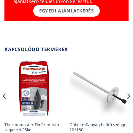
ajánlatkérő felületünkön keresztül.
EGYEDI AJÁNLATKÉRÉS
KAPCSOLÓDÓ TERMÉKEK
Thermomaster Fix Premium
Dübel műanyag beütő szeggel
ragasztó 25kg
10*180