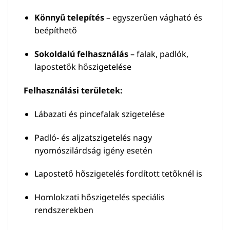
Könnyű telepítés
– egyszerűen vágható és
beépíthető
Sokoldalú felhasználás
– falak, padlók,
lapostetők hőszigetelése
Felhasználási területek:
Lábazati és pincefalak szigetelése
Padló- és aljzatszigetelés nagy
nyomószilárdság igény esetén
Lapostető hőszigetelés fordított tetőknél is
Homlokzati hőszigetelés speciális
rendszerekben