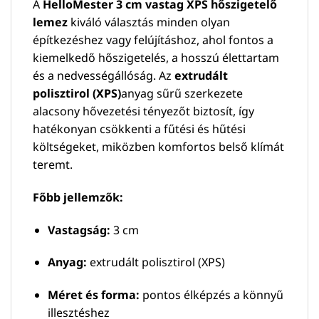
A
HelloMester 3 cm vastag XPS hőszigetelő
lemez
kiváló választás minden olyan
építkezéshez vagy felújításhoz, ahol fontos a
kiemelkedő hőszigetelés, a hosszú élettartam
és a nedvességállóság. Az
extrudált
polisztirol (XPS)
anyag sűrű szerkezete
alacsony hővezetési tényezőt biztosít, így
hatékonyan csökkenti a fűtési és hűtési
költségeket, miközben komfortos belső klímát
teremt.
Főbb jellemzők:
Vastagság:
3 cm
Anyag:
extrudált polisztirol (XPS)
Méret és forma:
pontos élképzés a könnyű
illesztéshez