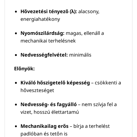
Hővezetési tényező (λ):
alacsony,
energiahatékony
Nyomószilárdság:
magas, ellenáll a
mechanikai terhelésnek
Nedvességfelvétel:
minimális
Előnyök:
Kiváló hőszigetelő képesség
– csökkenti a
hőveszteséget
Nedvesség- és fagyálló
– nem szívja fel a
vizet, hosszú élettartamú
Mechanikailag erős
– bírja a terhelést
padlóban és tetőn is