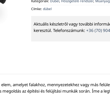
Kategóriák:
Dübel
,
Hőszigetelő rendszer
,
Műanyag 
Címke:
dübel
Aktuális készletről vagy további inform
keresztül. Telefonszámunk:
+36 (70) 90
 elem, amelyet falakhoz, mennyezetekhez vagy más felület
 megoldás az építési és felújítási munkák során. Íme a le