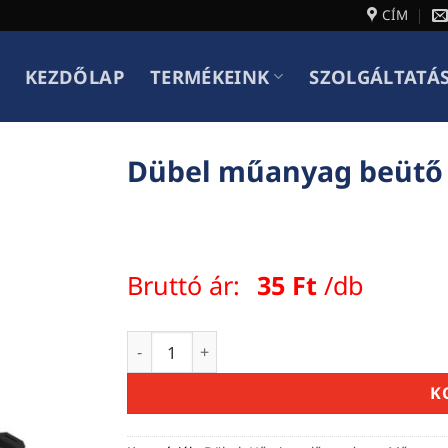
CÍM
KEZDŐLAP
TERMÉKEINK
SZOLGÁLTATÁ
Dübel műanyag beütő
Bruttó ár:
35
Ft
/db
Dübel műanyag beütő szeggel 10*100mm
K