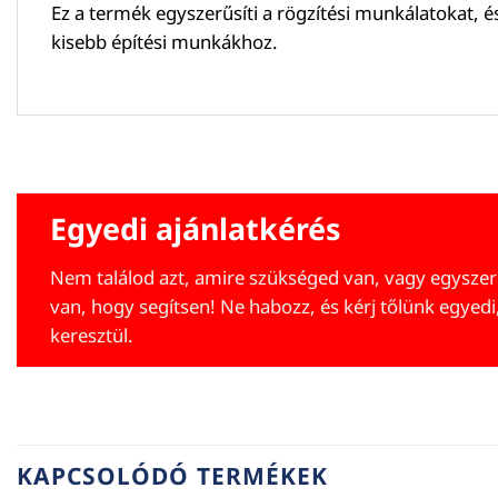
Ez a termék egyszerűsíti a rögzítési munkálatokat, é
kisebb építési munkákhoz.
Egyedi ajánlatkérés
Nem találod azt, amire szükséged van, vagy egyszer
van, hogy segítsen! Ne habozz, és kérj tőlünk egyedi
keresztül.
KAPCSOLÓDÓ TERMÉKEK