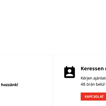
Keressen 
Kérjen ajánla
48 órán belül
l hozzánk!
KAPCSOLAT