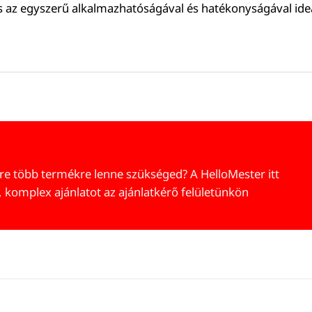
s az egyszerű alkalmazhatóságával és hatékonyságával ideáli
re több termékre lenne szükséged? A HelloMester itt
, komplex ajánlatot az ajánlatkérő felületünkön