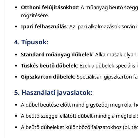
Otthoni felújításokhoz
: A műanyag beütő szegge
rögzítésére.
Ipari felhasználás
: Az ipari alkalmazások során 
4.
Típusok
:
Standard műanyag dűbelek
: Alkalmasak olyan 
Tüskés beütő dűbelek
: Ezek a dűbelek speciális
Gipszkarton dűbelek
: Speciálisan gipszkarton f
5.
Használati javaslatok
:
A dűbel beütése előtt mindig győződj meg róla, ho
A beütő szeggel ellátott dűbelt mindig a megfelelő
A beütő dűbeleket különböző falazatokhoz (pl. tég