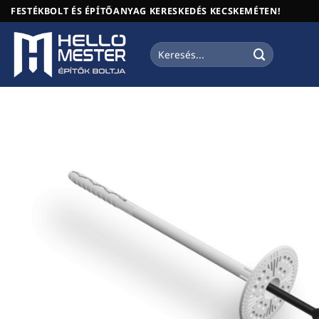
Skip
FESTÉKBOLT ÉS ÉPÍTŐANYAG KERESKEDÉS KECSKEMÉTEN!
to
content
Keresés
a
következőre: