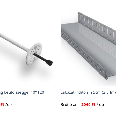
g beütő szeggel 10*120
Lábazat indító sín 5cm (2,5 fm)
0
Ft
/db
Bruttó ár:
2040
Ft
/ db