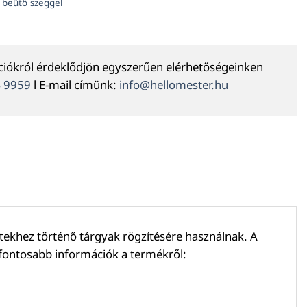
beütő szeggel
ációkról érdeklődjön egyszerűen elérhetőségeinken
4 9959
l E-mail címünk:
info@hellomester.hu
ekhez történő tárgyak rögzítésére használnak. A
gfontosabb információk a termékről: