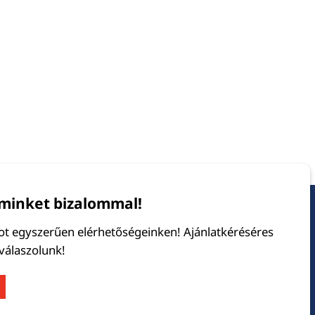
minket bizalommal!
tot egyszerűen elérhetőségeinken! Ajánlatkéréséres
 válaszolunk!