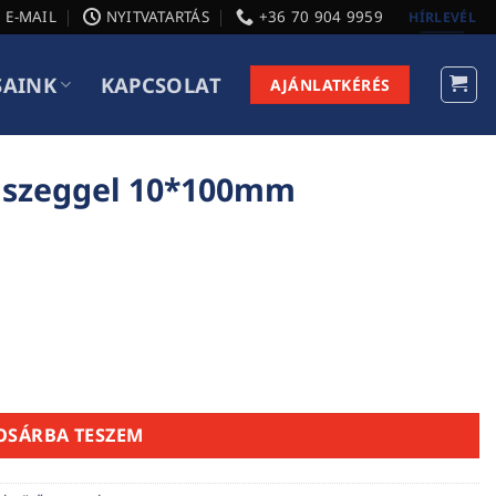
E-MAIL
NYITVATARTÁS
+36 70 904 9959
HÍRLEVÉL
SAINK
KAPCSOLAT
AJÁNLATKÉRÉS
 szeggel 10*100mm
 mennyiség
OSÁRBA TESZEM