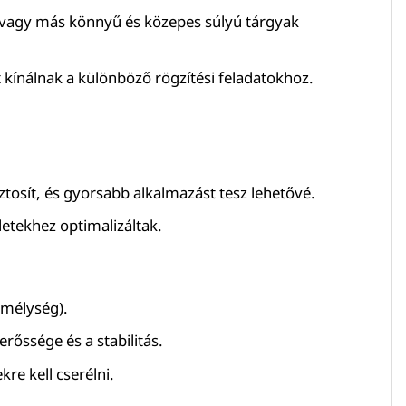
k vagy más könnyű és közepes súlyú tárgyak
t kínálnak a különböző rögzítési feladatokhoz.
ztosít, és gyorsabb alkalmazást tesz lehetővé.
letekhez optimalizáltak.
 mélység).
rőssége és a stabilitás.
re kell cserélni.