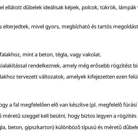
l ellátott dűbelek ideálisak képek, polcok, tükrök, lámpá
is elterjedtek, mivel gyors, megbízható és tartós megoldás
falakhoz, mint a beton, tégla, vagy vakolat.
 kialakítással rendelkeznek, amely még erősebb rögzítést bi
alakhoz tervezett változatok, amelyek kifejezetten ezen felü
gy a fal megfelelően elő van készítve (pl. megfelelő fúrási
 méretű szeggel kell beütni, hogy biztos legyen a rögzítés e
la, beton, gipszkarton) különböző típusú és méretű dűbelek