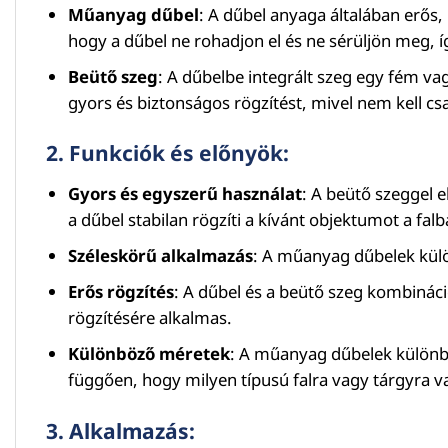
Műanyag dűbel
: A dűbel anyaga általában erős
hogy a dűbel ne rohadjon el és ne sérüljön meg, í
Beütő szeg
: A dűbelbe integrált szeg egy fém vag
gyors és biztonságos rögzítést, mivel nem kell csa
2.
Funkciók és előnyök
:
Gyors és egyszerű használat
: A beütő szeggel 
a dűbel stabilan rögzíti a kívánt objektumot a falb
Széleskörű alkalmazás
: A műanyag dűbelek külö
Erős rögzítés
: A dűbel és a beütő szeg kombináci
rögzítésére alkalmas.
Különböző méretek
: A műanyag dűbelek különbö
függően, hogy milyen típusú falra vagy tárgyra v
3.
Alkalmazás
: