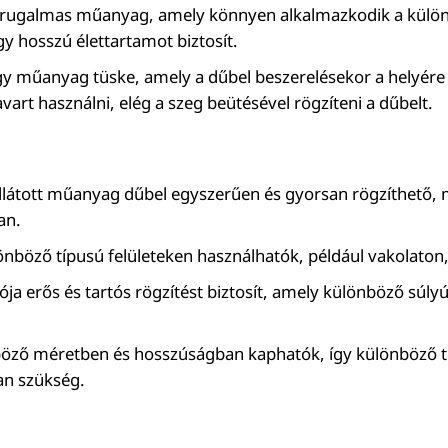
, rugalmas műanyag, amely könnyen alkalmazkodik a különb
gy hosszú élettartamot biztosít.
y műanyag tüske, amely a dűbel beszerelésekor a helyére ütv
vart használni, elég a szeg beütésével rögzíteni a dűbelt.
ellátott műanyag dűbel egyszerűen és gyorsan rögzíthető,
an.
nböző típusú felületeken használhatók, például vakolaton,
ója erős és tartós rögzítést biztosít, amely különböző súly
ző méretben és hosszúságban kaphatók, így különböző típu
an szükség.