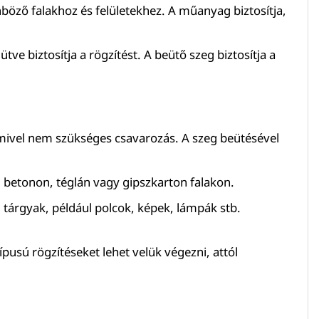
öző falakhoz és felületekhez. A műanyag biztosítja,
e biztosítja a rögzítést. A beütő szeg biztosítja a
 mivel nem szükséges csavarozás. A szeg beütésével
 betonon, téglán vagy gipszkarton falakon.
ú tárgyak, például polcok, képek, lámpák stb.
sú rögzítéseket lehet velük végezni, attól