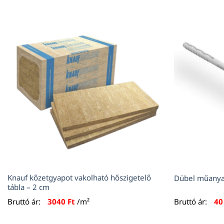
Knauf kőzetgyapot vakolható hőszigetelő
Dübel műanya
tábla – 2 cm
Bruttó ár:
3040
Ft
/m²
Bruttó ár:
4