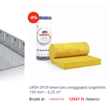
-8%
URSA DF39 tekercses üveggyapot szigetelés
150 mm – 6,25 m²
Original
Current
Bruttó ár:
14093
Ft
12937
Ft
/tekercs
price
price
was:
is:
14093 Ft.
12937 Ft.