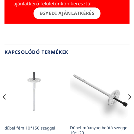
ajánlatkérő felületünkön keresztül.
EGYEDI AJÁNLATKÉRÉS
KAPCSOLÓDÓ TERMÉKEK
Dübel műanyag beütő szeggel
dűbel fém 10*150 szeggel
10*120