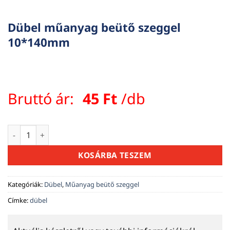
Dübel műanyag beütő szeggel
10*140mm
Bruttó ár:
45
Ft
/db
Dübel műanyag beütő szeggel 10*140mm mennyiség
KOSÁRBA TESZEM
Kategóriák:
Dübel
,
Műanyag beütő szeggel
Címke:
dübel