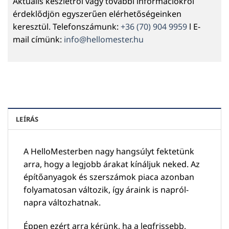
Aktuális készletről vagy további információkról
érdeklődjön egyszerűen elérhetőségeinken
keresztül. Telefonszámunk:
+36 (70) 904 9959
l E-
mail címünk:
info@hellomester.hu
LEÍRÁS
A HelloMesterben nagy hangsúlyt fektetünk
arra, hogy a legjobb árakat kínáljuk neked. Az
építőanyagok és szerszámok piaca azonban
folyamatosan változik, így áraink is napról-
napra változhatnak.
Éppen ezért arra kérünk, ha a legfrissebb,