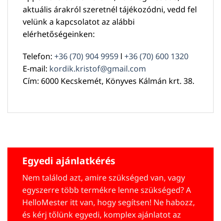
aktuális árakról szeretnél tájékozódni, vedd fel
velünk a kapcsolatot az alábbi
elérhetőségeinken:
Telefon:
+36 (70) 904 9959
l
+36 (70) 600 1320
E-mail:
kordik.kristof@gmail.com
Cím: 6000 Kecskemét, Könyves Kálmán krt. 38.
Egyedi ajánlatkérés
Nem találod azt, amire szükséged van, vagy
egyszerre több termékre lenne szükséged? A
HelloMester itt van, hogy segítsen! Ne habozz,
és kérj tőlünk egyedi, komplex ajánlatot az