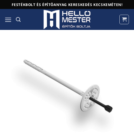
Skip
FESTÉKBOLT ÉS ÉPÍTŐANYAG KERESKEDÉS KECSKEMÉTEN!
to
content