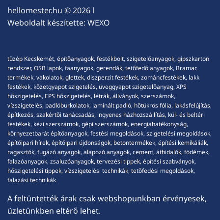
hellomester.hu
© 2026 l
Weboldalt készítette:
WEXO
tüzép Kecskemét, építőanyagok, festékbolt, szigetelőanyagok, gipszkarton
rendszer, OSB lapok, faanyagok, gerendák, tetőfedő anyagok, Bramac
termékek, vakolatok, glettek, diszperzit festékek, zománcfestékek, lakk
festékek, kőzetgyapot szigetelés, üveggyapot szigetelőanyag, XPS
hőszigetelés, EPS hőszigetelés, létrák, állványok, szerszámok,
vízszigetelés, padlóburkolatok, laminált padló, hőtükrös fólia, lakásfelújítás,
építkezés, szakértői tanácsadás, ingyenes házhozszállítás, kül- és beltéri
festékek, kézi szerszámok, gépi szerszámok, energiahatékonyság,
környezetbarát építőanyagok, festési megoldások, szigetelési megoldások,
építőipari hírek, építőipari újdonságok, betontermékek, építési kemikáliák,
ragasztók, fugázó anyagok, alapozó anyagok, cement, áthidalók, födémek,
falazóanyagok, zsaluzóanyagok, tervezési tippek, építési szabványok,
hőszigetelési tippek, vízszigetelési technikák, tetőfedési megoldások,
falazási technikák
A feltüntették árak csak webshopunkban érvényesek,
üzletünkben eltérő lehet.