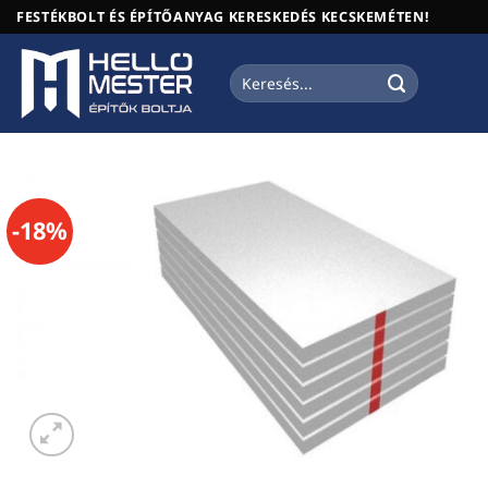
Skip
FESTÉKBOLT ÉS ÉPÍTŐANYAG KERESKEDÉS KECSKEMÉTEN!
to
content
Keresés
a
következőre:
-18%