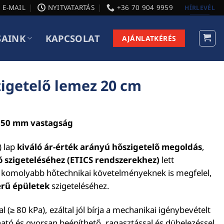
E-MAIL
NYITVATARTÁS
+36 70 904 9959
HÍRLEVÉL
SAINK
KAPCSOLAT
AJÁNLATKÉRÉS
igetelő lemez 20 cm
 150 mm vastagság
) lap
kiváló ár-érték arányú hőszigetelő megoldás
,
ő szigeteléséhez (ETICS rendszerekhez)
lett
komolyabb hőtechnikai követelményeknek is megfelel,
erű épületek
szigeteléséhez.
l (≥ 80 kPa), ezáltal jól bírja a mechanikai igénybevételt
lható és gyorsan beépíthető, ragasztással és dübelezéssel