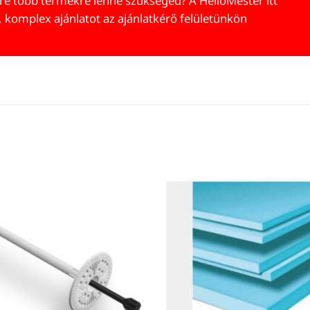
re több termékre lenne szükséged? A HelloMester itt
, komplex ajánlatot az ajánlatkérő felületünkön