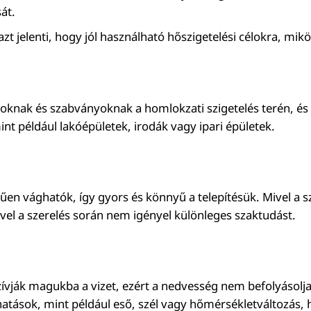
át.
zt jelenti, hogy jól használható hőszigetelési célokra, mi
rásoknak és szabványoknak a homlokzati szigetelés terén, é
int például lakóépületek, irodák vagy ipari épületek.
en vághatók, így gyors és könnyű a telepítésük. Mivel a 
ivel a szerelés során nem igényel különleges szaktudást.
zívják magukba a vizet, ezért a nedvesség nem befolyásolj
ső hatások, mint például eső, szél vagy hőmérsékletváltozá