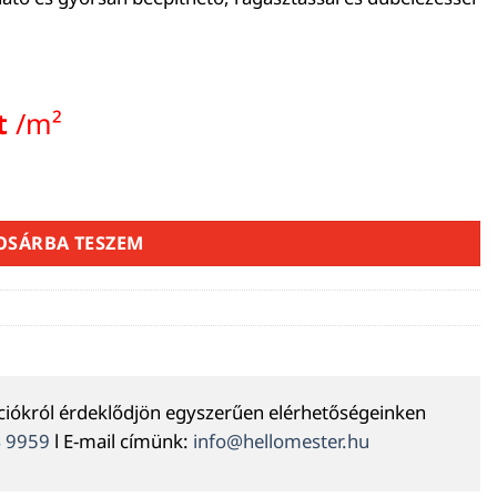
l
Current
t
/m²
price
is:
m mennyiség
5580 Ft.
OSÁRBA TESZEM
ációkról érdeklődjön egyszerűen elérhetőségeinken
4 9959
l E-mail címünk:
info@hellomester.hu