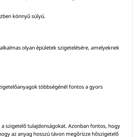
közben könnyű súlyú.
s alkalmas olyan épületek szigetelésére, amelyeknek
szigetelőanyagok többségénél fontos a gyors
a a szigetelő tulajdonságokat. Azonban fontos, hogy
s, hogy az anyag hosszú távon megőrízze hőszigetelő