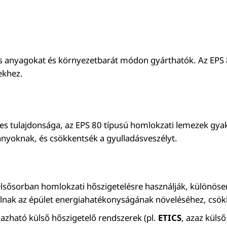
 anyagokat és környezetbarát módon gyárthatók. Az EPS 8
ekhez.
es tulajdonsága, az EPS 80 típusú homlokzati lemezek gy
nyoknak, és csökkentsék a gyulladásveszélyt.
elsősorban homlokzati hőszigetelésre használják, különöse
ulnak az épület energiahatékonyságának növeléséhez, csökk
mazható külső hőszigetelő rendszerek (pl.
ETICS
, azaz küls