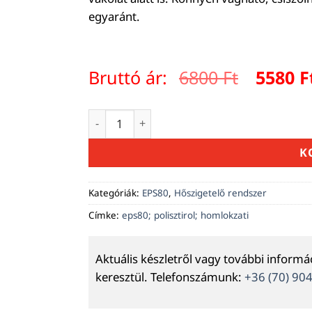
egyaránt.
Origina
Bruttó ár:
6800
Ft
5580
F
price
was:
EPS80 homlokzati hőszigetelő lemez 20 c
6800 Ft.
K
Kategóriák:
EPS80
,
Hőszigetelő rendszer
Címke:
eps80; polisztirol; homlokzati
Aktuális készletről vagy további inform
keresztül. Telefonszámunk:
+36 (70) 90