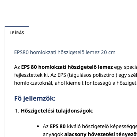
LEÍRÁS
EPS80 homlokzati hőszigetelő lemez 20 cm
Az
EPS 80 homlokzati hőszigetelő lemez
egy speciá
fejlesztettek ki. Az EPS (tágulásos polisztirol) egy s
homlokzatoknál, ahol kiemelt fontosságú a hősziget
Fő jellemzők:
Hőszigetelési tulajdonságok
:
Az
EPS 80
kiváló hőszigetelő képességge
anyagok
alacsony hővezetési tényezőv