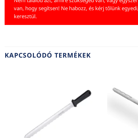
Nem találod azt, amire szükséged van, vagy egyszer
van, hogy segítsen! Ne habozz, és kérj tőlünk egyedi
keresztül.
KAPCSOLÓDÓ TERMÉKEK