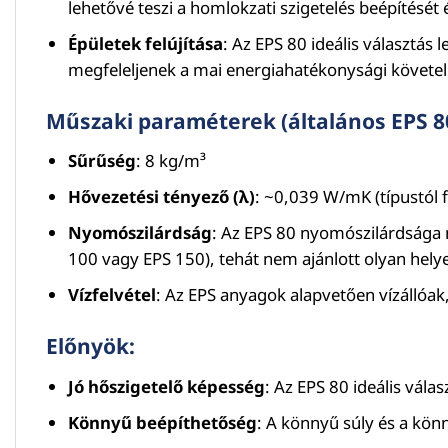
lehetővé teszi a homlokzati szigetelés beépítését
Épületek felújítása
: Az EPS 80 ideális választás 
megfeleljenek a mai energiahatékonysági követ
Műszaki paraméterek (általános EPS 8
Sűrűség
: 8 kg/m³
Hővezetési tényező (λ)
: ~0,039 W/mK (típustól f
Nyomószilárdság
: Az EPS 80 nyomószilárdsága 
100 vagy EPS 150), tehát nem ajánlott olyan helye
Vízfelvétel
: Az EPS anyagok alapvetően vízállóak,
Előnyök:
Jó hőszigetelő képesség
: Az EPS 80 ideális vála
Könnyű beépíthetőség
: A könnyű súly és a kön