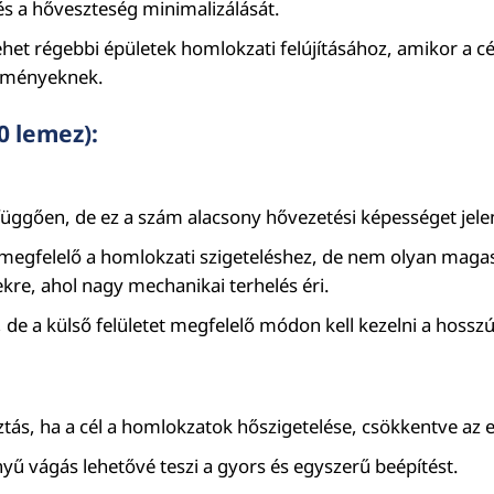
 és a hőveszteség minimalizálását.
lehet régebbi épületek homlokzati felújításához, amikor a cél
elményeknek.
0 lemez):
üggően, de ez a szám alacsony hővezetési képességet jelent,
megfelelő a homlokzati szigeteléshez, de nem olyan magas
kre, ahol nagy mechanikai terhelés éri.
 de a külső felületet megfelelő módon kell kezelni a hossz
sztás, ha a cél a homlokzatok hőszigetelése, csökkentve az 
nyű vágás lehetővé teszi a gyors és egyszerű beépítést.