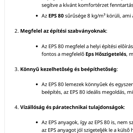
segítve a kívánt komfortérzet fenntartás
Az
EPS 80
sűrűsége 8 kg/m³ körüli, ami a
Megfelel az építési szabványoknak
:
Az EPS 80 megfelel a helyi építési előí
fontos a megfelelő
Eps Hőszigetelés
, m
Könnyű kezelhetőség és beépíthetőség
:
Az EPS 80 lemezek könnyűek és egyszerű
beépítés, az EPS 80 ideális megoldás, m
Vízállóság és páratechnikai tulajdonságok
:
Az EPS anyagok, így az EPS 80 is, nem s
az EPS anyagot jól szigeteljék le a kül