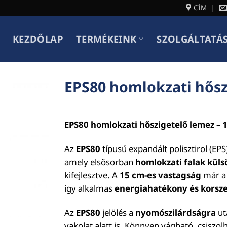
CÍM
KEZDŐLAP
TERMÉKEINK
SZOLGÁLTATÁ
EPS80 homlokzati hősz
EPS80 homlokzati hőszigetelő lemez –
Az
EPS80
típusú expandált polisztirol (EPS
amely elsősorban
homlokzati falak küls
kifejlesztve. A
15 cm-es vastagság
már a 
így alkalmas
energiahatékony és korsz
Az
EPS80
jelölés a
nyomószilárdságra
uta
vakolat alatt is. Könnyen vágható, csiszo