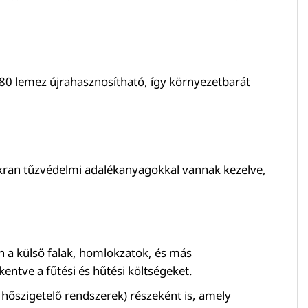
0 lemez újrahasznosítható, így környezetbarát
akran tűzvédelmi adalékanyagokkal vannak kezelve,
n a külső falak, homlokzatok, és más
entve a fűtési és hűtési költségeket.
ő hőszigetelő rendszerek) részeként is, amely