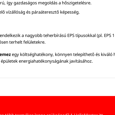
árú, így gazdaságos megoldás a hőszigetelésre.
elő vízállóság és páraáteresztő képesség.
endelkezik a nagyobb teherbírású EPS típusokkal (pl. EPS 
sen terhelt felületekre.
lemez
egy költséghatékony, könnyen telepíthető és kiváló h
z épületek energiahatékonyságának javításához.