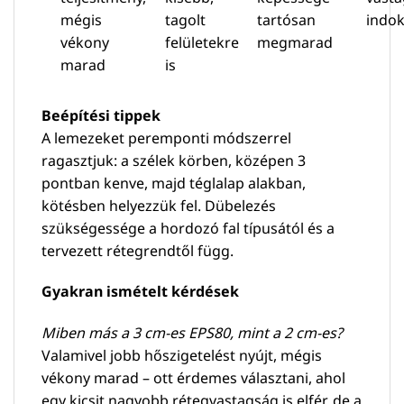
mégis
tagolt
tartósan
indok
vékony
felületekre
megmarad
marad
is
Beépítési tippek
A lemezeket peremponti módszerrel
ragasztjuk: a szélek körben, középen 3
pontban kenve, majd téglalap alakban,
kötésben helyezzük fel. Dübelezés
szükségessége a hordozó fal típusától és a
tervezett rétegrendtől függ.
Gyakran ismételt kérdések
Miben más a 3 cm-es EPS80, mint a 2 cm-es?
Valamivel jobb hőszigetelést nyújt, mégis
vékony marad – ott érdemes választani, ahol
egy kicsit nagyobb rétegvastagság is elfér, de a