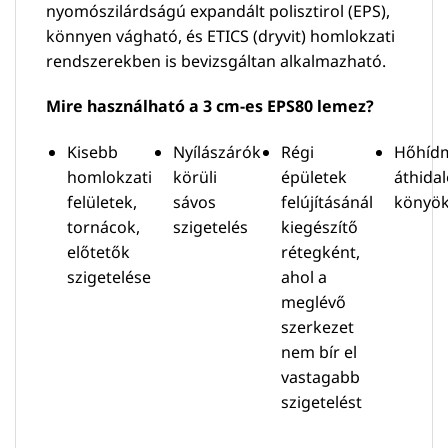
nyomószilárdságú expandált polisztirol (EPS),
könnyen vágható, és ETICS (dryvit) homlokzati
rendszerekben is bevizsgáltan alkalmazható.
Mire használható a 3 cm-es EPS80 lemez?
Kisebb
Nyílászárók
Régi
Hőhídm
homlokzati
körüli
épületek
áthidal
felületek,
sávos
felújításánál
könyök
tornácok,
szigetelés
kiegészítő
előtetők
rétegként,
szigetelése
ahol a
meglévő
szerkezet
nem bír el
vastagabb
szigetelést