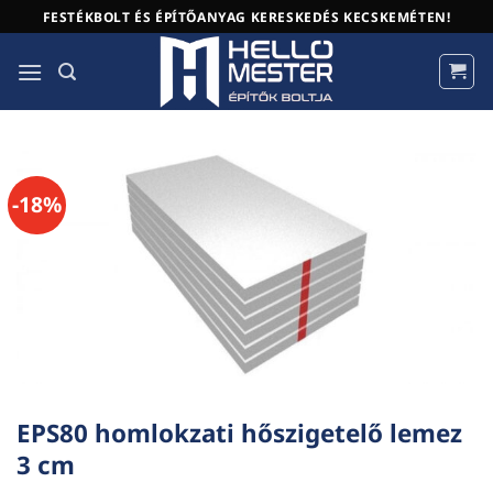
Skip
FESTÉKBOLT ÉS ÉPÍTŐANYAG KERESKEDÉS KECSKEMÉTEN!
to
content
-18%
EPS80 homlokzati hőszigetelő lemez
3 cm