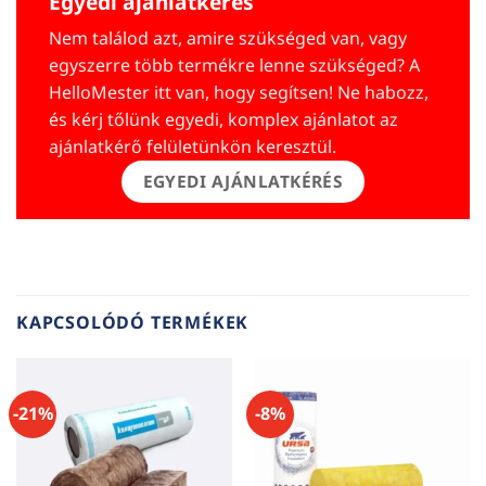
Egyedi ajánlatkérés
Nem találod azt, amire szükséged van, vagy
egyszerre több termékre lenne szükséged? A
HelloMester itt van, hogy segítsen! Ne habozz,
és kérj tőlünk egyedi, komplex ajánlatot az
ajánlatkérő felületünkön keresztül.
EGYEDI AJÁNLATKÉRÉS
KAPCSOLÓDÓ TERMÉKEK
-21%
-8%