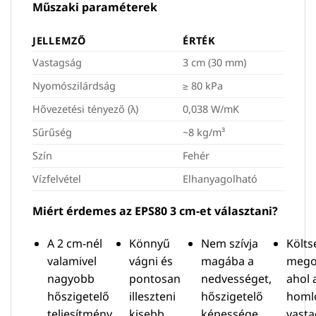
Műszaki paraméterek
JELLEMZŐ
ÉRTÉK
Vastagság
3 cm (30 mm)
Nyomószilárdság
≥ 80 kPa
Hővezetési tényező (λ)
0,038 W/mK
Sűrűség
~8 kg/m³
Szín
Fehér
Vízfelvétel
Elhanyagolható
Miért érdemes az EPS80 3 cm-et választani?
A 2 cm-nél
Könnyű
Nem szívja
Költ
valamivel
vágni és
magába a
megol
nagyobb
pontosan
nedvességet,
ahol a
hőszigetelő
illeszteni
hőszigetelő
homl
teljesítmény,
kisebb,
képessége
vast