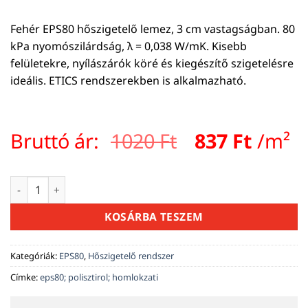
Fehér EPS80 hőszigetelő lemez, 3 cm vastagságban. 80
kPa nyomószilárdság, λ = 0,038 W/mK. Kisebb
felületekre, nyílászárók köré és kiegészítő szigetelésre
ideális. ETICS rendszerekben is alkalmazható.
Original
Curre
Bruttó ár:
1020
Ft
837
Ft
/m²
price
price
was:
is:
EPS80 homlokzati hőszigetelő lemez 3 cm mennyiség
1020 Ft.
837 Ft
KOSÁRBA TESZEM
Kategóriák:
EPS80
,
Hőszigetelő rendszer
Címke:
eps80; polisztirol; homlokzati