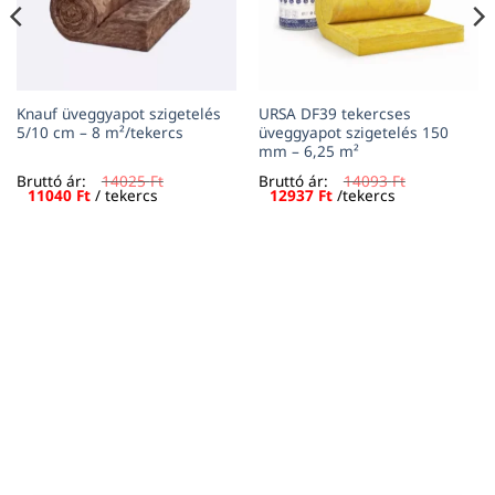
Knauf üveggyapot szigetelés
URSA DF39 tekercses
5/10 cm – 8 m²/tekercs
üveggyapot szigetelés 150
mm – 6,25 m²
Bruttó ár:
14025
Ft
Bruttó ár:
14093
Ft
Original
Current
Original
Current
11040
Ft
/ tekercs
12937
Ft
/tekercs
price
price
price
price
was:
is:
was:
is:
14025 Ft.
11040 Ft.
14093 Ft.
12937 Ft.