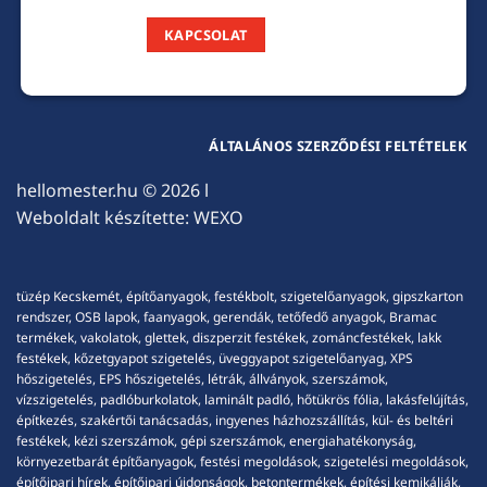
KAPCSOLAT
ÁLTALÁNOS SZERZŐDÉSI FELTÉTELEK
hellomester.hu
© 2026 l
Weboldalt készítette:
WEXO
tüzép Kecskemét, építőanyagok, festékbolt, szigetelőanyagok, gipszkarton
rendszer, OSB lapok, faanyagok, gerendák, tetőfedő anyagok, Bramac
termékek, vakolatok, glettek, diszperzit festékek, zománcfestékek, lakk
festékek, kőzetgyapot szigetelés, üveggyapot szigetelőanyag, XPS
hőszigetelés, EPS hőszigetelés, létrák, állványok, szerszámok,
vízszigetelés, padlóburkolatok, laminált padló, hőtükrös fólia, lakásfelújítás,
építkezés, szakértői tanácsadás, ingyenes házhozszállítás, kül- és beltéri
festékek, kézi szerszámok, gépi szerszámok, energiahatékonyság,
környezetbarát építőanyagok, festési megoldások, szigetelési megoldások,
építőipari hírek, építőipari újdonságok, betontermékek, építési kemikáliák,