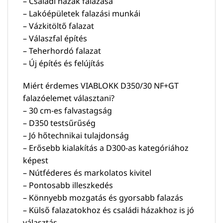
– Családi házak falazása
– Lakóépületek falazási munkái
– Vázkitöltő falazat
– Válaszfal építés
– Teherhordó falazat
– Új építés és felújítás
Miért érdemes VIABLOKK D350/30 NF+GT
falazóelemet választani?
– 30 cm-es falvastagság
– D350 testsűrűség
– Jó hőtechnikai tulajdonság
– Erősebb kialakítás a D300-as kategóriához
képest
– Nútféderes és markolatos kivitel
– Pontosabb illeszkedés
– Könnyebb mozgatás és gyorsabb falazás
– Külső falazatokhoz és családi házakhoz is jó
választás