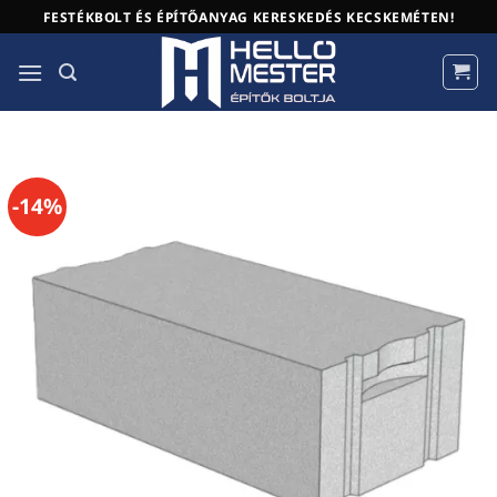
Skip
FESTÉKBOLT ÉS ÉPÍTŐANYAG KERESKEDÉS KECSKEMÉTEN!
to
content
-14%