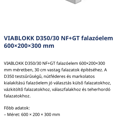
VIABLOKK D350/30 NF+GT falazóelem
600×200×300 mm
VIABLOKK D350/30 NF+GT falazóelem 600×200×300
mm méretben, 30 cm vastag falazatok építéséhez. A
D350 testsűrűségű, nútféderes és markolatos
kialakítású falazóelem jó választás külső falazatokhoz,
vázkitöltő falazatokhoz, válaszfalakhoz és teherhordó
falazatokhoz.
Főbb adatok:
– Méret: 600 × 200 × 300 mm