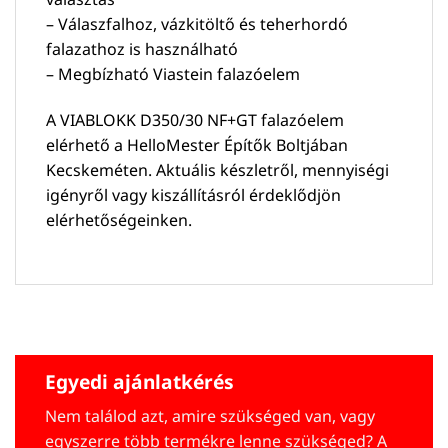
– Válaszfalhoz, vázkitöltő és teherhordó
falazathoz is használható
– Megbízható Viastein falazóelem
A VIABLOKK D350/30 NF+GT falazóelem
elérhető a HelloMester Építők Boltjában
Kecskeméten. Aktuális készletről, mennyiségi
igényről vagy kiszállításról érdeklődjön
elérhetőségeinken.
Egyedi ajánlatkérés
Nem találod azt, amire szükséged van, vagy
egyszerre több termékre lenne szükséged? A