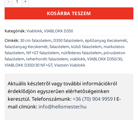
KOSÁRBA TESZEM
Kategóriák:
Viablokk
,
VIABLOKK D350
Címkék:
30 cm falazóelem
,
D350 falazóelem
,
építőanyag Kecskemét
,
falazóanyag Kecskemét
,
falazóelem
,
külső falazóelem
,
markolatos
falazóelem
,
NF+GT falazóelem
,
nútféderes falazóelem
,
pórusbeton
falazóelem
,
teherhordó falazóelem
,
viablokk
,
VIABLOKK D350/30
,
VIABLOKK D350/30 NF+GT
,
Viastein Viablokk
Aktuális készletről vagy további információkról
érdeklődjön egyszerűen elérhetőségeinken
keresztül. Telefonszámunk:
+36 (70) 904 9959
l E-
mail címünk:
info@hellomester.hu