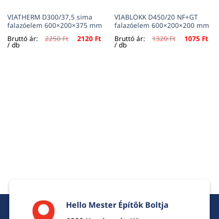
VIATHERM D300/37,5 sima
VIABLOKK D450/20 NF+GT
falazóelem 600×200×375 mm
falazóelem 600×200×200 mm
ent
Original
Current
Original
Cur
Bruttó ár:
2250
Ft
2120
Ft
Bruttó ár:
1320
Ft
1075
Ft
e
price
price
price
pri
/ db
/ db
was:
is:
was:
is:
Ft.
2250 Ft.
2120 Ft.
1320 Ft.
107
Hello Mester Építők Boltja