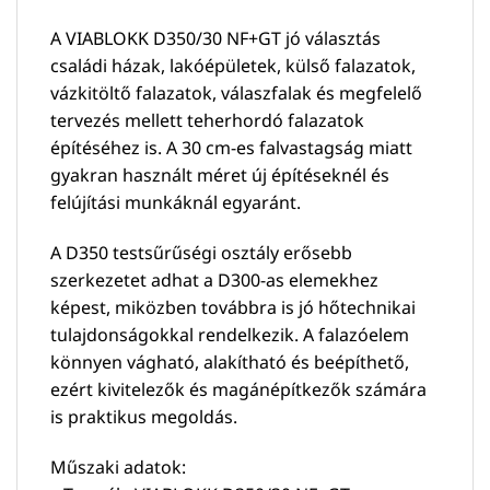
A VIABLOKK D350/30 NF+GT jó választás
családi házak, lakóépületek, külső falazatok,
vázkitöltő falazatok, válaszfalak és megfelelő
tervezés mellett teherhordó falazatok
építéséhez is. A 30 cm-es falvastagság miatt
gyakran használt méret új építéseknél és
felújítási munkáknál egyaránt.
A D350 testsűrűségi osztály erősebb
szerkezetet adhat a D300-as elemekhez
képest, miközben továbbra is jó hőtechnikai
tulajdonságokkal rendelkezik. A falazóelem
könnyen vágható, alakítható és beépíthető,
ezért kivitelezők és magánépítkezők számára
is praktikus megoldás.
Műszaki adatok: