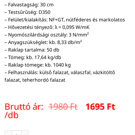
– Falvastagság: 30 cm
– Testsűrűség: D350
– Felület/kialakítás: NF+GT, nútféderes és markolatos
– Hővezetési tényező: λ = 0,095 W/mK
– Nyomószilárdsági osztály: 3 N/mm²
– Anyagszükséglet: kb. 8,33 db/m²
– Raklap tartalma: 50 db
– Tömeg: kb. 17,64 kg/db
– Raklap tömege: kb. 1040 kg
– Felhasználás: külső falazat, válaszfal, vázkitöltő
falazat, teherhordó falazat
Original
Curr
Bruttó ár:
1980
Ft
1695
Ft
price
pric
/db
was:
is:
1980 Ft.
1695 
VIABLOKK D350/30 NF+GT falazóelem 600×200×300 mm men