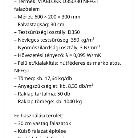
– Termék: VIABLOKK D350/30 NF+GT
falazóelem
– Méret: 600 × 200 × 300 mm
– Falvastagság: 30 cm
– Testsűrűségi osztály: D350
– Névleges testsűrűség: 350 kg/m³
– Nyomószilárdsági osztály: 3 N/mm²
– Hővezetési tényező: λ = 0,095 W/mK
– Felület/kialakítás: nútféderes és markolatos,
NF+GT
– Tömeg: kb. 17,64 kg/db
– Anyagszükséglet: kb. 8,33 db/m²
– Raklap tartalma: 50 db
– Raklap tömege: kb. 1040 kg
Felhasználási terület:
– 30 cm vastag falazatok
– Külső falazat építése