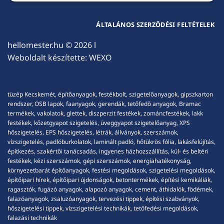
ÁLTALÁNOS SZERZŐDÉSI FELTÉTELEK
hellomester.hu
© 2026 l
Weboldalt készítette:
WEXO
tüzép Kecskemét, építőanyagok, festékbolt, szigetelőanyagok, gipszkarton
rendszer, OSB lapok, faanyagok, gerendák, tetőfedő anyagok, Bramac
termékek, vakolatok, glettek, diszperzit festékek, zománcfestékek, lakk
festékek, kőzetgyapot szigetelés, üveggyapot szigetelőanyag, XPS
hőszigetelés, EPS hőszigetelés, létrák, állványok, szerszámok,
vízszigetelés, padlóburkolatok, laminált padló, hőtükrös fólia, lakásfelújítás,
építkezés, szakértői tanácsadás, ingyenes házhozszállítás, kül- és beltéri
festékek, kézi szerszámok, gépi szerszámok, energiahatékonyság,
környezetbarát építőanyagok, festési megoldások, szigetelési megoldások,
építőipari hírek, építőipari újdonságok, betontermékek, építési kemikáliák,
ragasztók, fugázó anyagok, alapozó anyagok, cement, áthidalók, födémek,
falazóanyagok, zsaluzóanyagok, tervezési tippek, építési szabványok,
hőszigetelési tippek, vízszigetelési technikák, tetőfedési megoldások,
falazási technikák