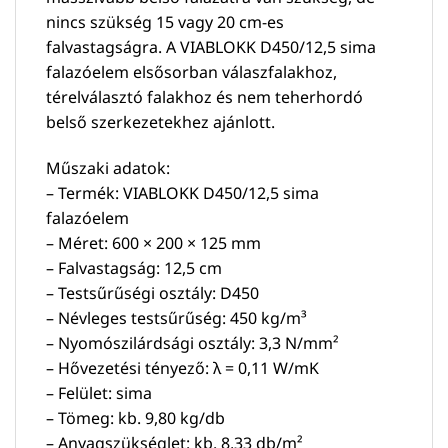
nincs szükség 15 vagy 20 cm-es
falvastagságra. A VIABLOKK D450/12,5 sima
falazóelem elsősorban válaszfalakhoz,
térelválasztó falakhoz és nem teherhordó
belső szerkezetekhez ajánlott.
Műszaki adatok:
– Termék: VIABLOKK D450/12,5 sima
falazóelem
– Méret: 600 × 200 × 125 mm
– Falvastagság: 12,5 cm
– Testsűrűségi osztály: D450
– Névleges testsűrűség: 450 kg/m³
– Nyomószilárdsági osztály: 3,3 N/mm²
– Hővezetési tényező: λ = 0,11 W/mK
– Felület: sima
– Tömeg: kb. 9,80 kg/db
– Anyagszükséglet: kb. 8,33 db/m²