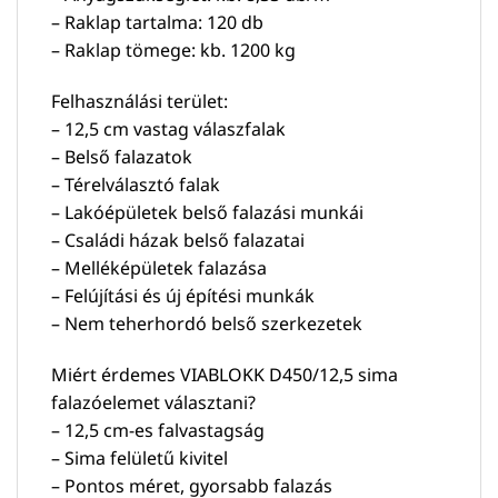
– Raklap tartalma: 120 db
– Raklap tömege: kb. 1200 kg
Felhasználási terület:
– 12,5 cm vastag válaszfalak
– Belső falazatok
– Térelválasztó falak
– Lakóépületek belső falazási munkái
– Családi házak belső falazatai
– Melléképületek falazása
– Felújítási és új építési munkák
– Nem teherhordó belső szerkezetek
Miért érdemes VIABLOKK D450/12,5 sima
falazóelemet választani?
– 12,5 cm-es falvastagság
– Sima felületű kivitel
– Pontos méret, gyorsabb falazás