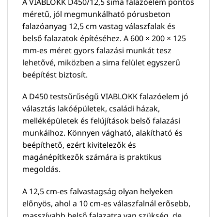
A VIABLOKK D450/12,5 sima falazóelem pontos
méretű, jól megmunkálható pórusbeton
falazóanyag 12,5 cm vastag válaszfalak és
belső falazatok építéséhez. A 600 × 200 × 125
mm-es méret gyors falazási munkát tesz
lehetővé, miközben a sima felület egyszerű
beépítést biztosít.
A D450 testsűrűségű VIABLOKK falazóelem jó
választás lakóépületek, családi házak,
melléképületek és felújítások belső falazási
munkáihoz. Könnyen vágható, alakítható és
beépíthető, ezért kivitelezők és
magánépítkezők számára is praktikus
megoldás.
A 12,5 cm-es falvastagság olyan helyeken
előnyös, ahol a 10 cm-es válaszfalnál erősebb,
masszívabb belső falazatra van szükség, de