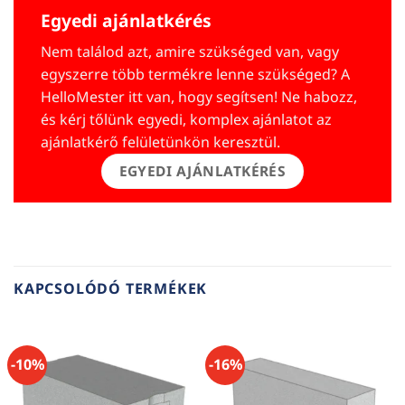
Egyedi ajánlatkérés
Nem találod azt, amire szükséged van, vagy
egyszerre több termékre lenne szükséged? A
HelloMester itt van, hogy segítsen! Ne habozz,
és kérj tőlünk egyedi, komplex ajánlatot az
ajánlatkérő felületünkön keresztül.
EGYEDI AJÁNLATKÉRÉS
KAPCSOLÓDÓ TERMÉKEK
-10%
-16%