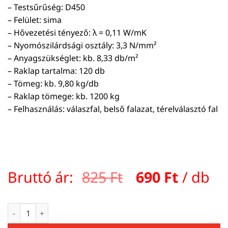
– Testsűrűség: D450
– Felület: sima
– Hővezetési tényező: λ = 0,11 W/mK
– Nyomószilárdsági osztály: 3,3 N/mm²
– Anyagszükséglet: kb. 8,33 db/m²
– Raklap tartalma: 120 db
– Tömeg: kb. 9,80 kg/db
– Raklap tömege: kb. 1200 kg
– Felhasználás: válaszfal, belső falazat, térelválasztó fal
Original
Curren
Bruttó ár:
825
Ft
690
Ft
/ db
price
price
was:
is:
VIABLOKK D450/12,5 sima falazóelem 600×200×125 mm men
825 Ft.
690 Ft.