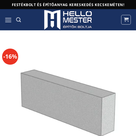
Skip
FESTÉKBOLT ÉS ÉPÍTŐANYAG KERESKEDÉS KECSKEMÉTEN!
to
content
-16%