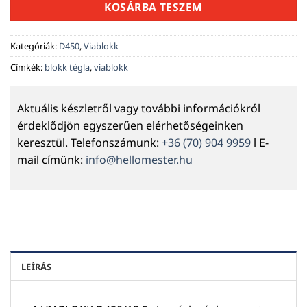
KOSÁRBA TESZEM
Kategóriák:
D450
,
Viablokk
Címkék:
blokk tégla
,
viablokk
Aktuális készletről vagy további információkról
érdeklődjön egyszerűen elérhetőségeinken
keresztül. Telefonszámunk:
+36 (70) 904 9959
l E-
mail címünk:
info@hellomester.hu
LEÍRÁS