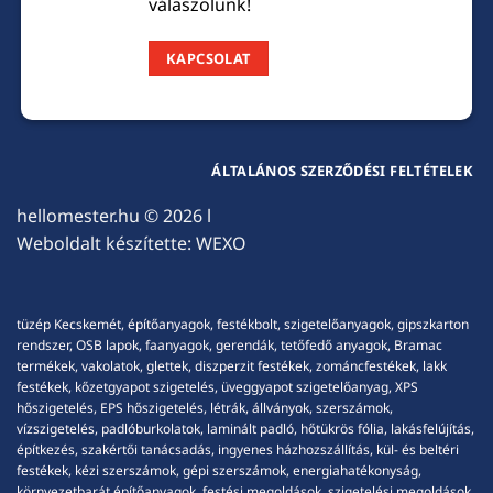
válaszolunk!
KAPCSOLAT
ÁLTALÁNOS SZERZŐDÉSI FELTÉTELEK
hellomester.hu
© 2026 l
Weboldalt készítette:
WEXO
tüzép Kecskemét, építőanyagok, festékbolt, szigetelőanyagok, gipszkarton
rendszer, OSB lapok, faanyagok, gerendák, tetőfedő anyagok, Bramac
termékek, vakolatok, glettek, diszperzit festékek, zománcfestékek, lakk
festékek, kőzetgyapot szigetelés, üveggyapot szigetelőanyag, XPS
hőszigetelés, EPS hőszigetelés, létrák, állványok, szerszámok,
vízszigetelés, padlóburkolatok, laminált padló, hőtükrös fólia, lakásfelújítás,
építkezés, szakértői tanácsadás, ingyenes házhozszállítás, kül- és beltéri
festékek, kézi szerszámok, gépi szerszámok, energiahatékonyság,
környezetbarát építőanyagok, festési megoldások, szigetelési megoldások,