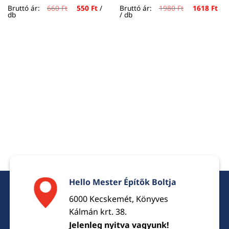
urrent
Original
Current
Original
Cur
Bruttó ár:
660
Ft
550
Ft
/
Bruttó ár:
1980
Ft
1618
Ft
rice
price
price
price
pri
db
/ db
:
was:
is:
was:
is:
35 Ft.
660 Ft.
550 Ft.
1980 Ft.
161
Hello Mester Építők Boltja
6000 Kecskemét, Könyves
Kálmán krt. 38.
Jelenleg nyitva vagyunk!