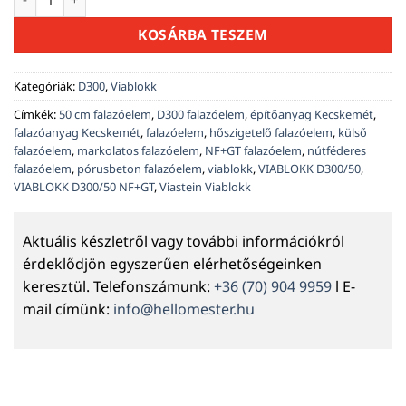
KOSÁRBA TESZEM
Kategóriák:
D300
,
Viablokk
Címkék:
50 cm falazóelem
,
D300 falazóelem
,
építőanyag Kecskemét
,
falazóanyag Kecskemét
,
falazóelem
,
hőszigetelő falazóelem
,
külső
falazóelem
,
markolatos falazóelem
,
NF+GT falazóelem
,
nútféderes
falazóelem
,
pórusbeton falazóelem
,
viablokk
,
VIABLOKK D300/50
,
VIABLOKK D300/50 NF+GT
,
Viastein Viablokk
Aktuális készletről vagy további információkról
érdeklődjön egyszerűen elérhetőségeinken
keresztül. Telefonszámunk:
+36 (70) 904 9959
l E-
mail címünk:
info@hellomester.hu