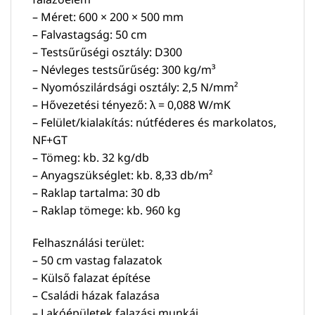
– Méret: 600 × 200 × 500 mm
– Falvastagság: 50 cm
– Testsűrűségi osztály: D300
– Névleges testsűrűség: 300 kg/m³
– Nyomószilárdsági osztály: 2,5 N/mm²
– Hővezetési tényező: λ = 0,088 W/mK
– Felület/kialakítás: nútféderes és markolatos,
NF+GT
– Tömeg: kb. 32 kg/db
– Anyagszükséglet: kb. 8,33 db/m²
– Raklap tartalma: 30 db
– Raklap tömege: kb. 960 kg
Felhasználási terület:
– 50 cm vastag falazatok
– Külső falazat építése
– Családi házak falazása
– Lakóépületek falazási munkái