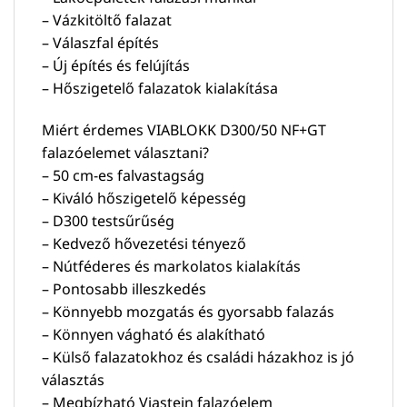
– Vázkitöltő falazat
– Válaszfal építés
– Új építés és felújítás
– Hőszigetelő falazatok kialakítása
Miért érdemes VIABLOKK D300/50 NF+GT
falazóelemet választani?
– 50 cm-es falvastagság
– Kiváló hőszigetelő képesség
– D300 testsűrűség
– Kedvező hővezetési tényező
– Nútféderes és markolatos kialakítás
– Pontosabb illeszkedés
– Könnyebb mozgatás és gyorsabb falazás
– Könnyen vágható és alakítható
– Külső falazatokhoz és családi házakhoz is jó
választás
– Megbízható Viastein falazóelem