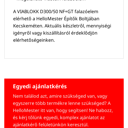
A VIABLOKK D300/50 NF+GT falazóelem
elérhető a HelloMester Építők Boltjában
Kecskeméten. Aktuális készletről, mennyiségi
igényről vagy kiszállításról érdeklődjön
elérhetőségeinken.
Egyedi ajánlatkérés
Nem találod azt, amire szükséged van, vagy
egyszerre több termékre lenne szükséged? A
HelloMester itt van, hogy segítsen! Ne habozz,
és kérj tőlünk egyedi, komplex ajánlatot az
ajánlatkérő felületünkön keresztül.