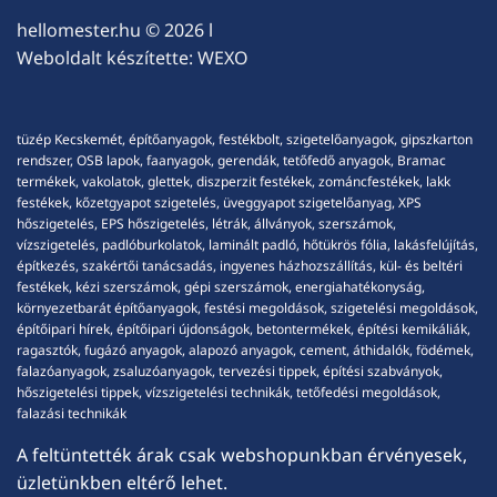
hellomester.hu
© 2026 l
Weboldalt készítette:
WEXO
tüzép Kecskemét, építőanyagok, festékbolt, szigetelőanyagok, gipszkarton
rendszer, OSB lapok, faanyagok, gerendák, tetőfedő anyagok, Bramac
termékek, vakolatok, glettek, diszperzit festékek, zománcfestékek, lakk
festékek, kőzetgyapot szigetelés, üveggyapot szigetelőanyag, XPS
hőszigetelés, EPS hőszigetelés, létrák, állványok, szerszámok,
vízszigetelés, padlóburkolatok, laminált padló, hőtükrös fólia, lakásfelújítás,
építkezés, szakértői tanácsadás, ingyenes házhozszállítás, kül- és beltéri
festékek, kézi szerszámok, gépi szerszámok, energiahatékonyság,
környezetbarát építőanyagok, festési megoldások, szigetelési megoldások,
építőipari hírek, építőipari újdonságok, betontermékek, építési kemikáliák,
ragasztók, fugázó anyagok, alapozó anyagok, cement, áthidalók, födémek,
falazóanyagok, zsaluzóanyagok, tervezési tippek, építési szabványok,
hőszigetelési tippek, vízszigetelési technikák, tetőfedési megoldások,
falazási technikák
A feltüntették árak csak webshopunkban érvényesek,
üzletünkben eltérő lehet.