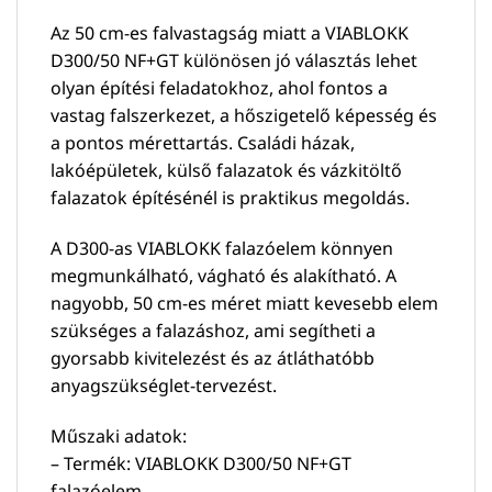
Az 50 cm-es falvastagság miatt a VIABLOKK
D300/50 NF+GT különösen jó választás lehet
olyan építési feladatokhoz, ahol fontos a
vastag falszerkezet, a hőszigetelő képesség és
a pontos mérettartás. Családi házak,
lakóépületek, külső falazatok és vázkitöltő
falazatok építésénél is praktikus megoldás.
A D300-as VIABLOKK falazóelem könnyen
megmunkálható, vágható és alakítható. A
nagyobb, 50 cm-es méret miatt kevesebb elem
szükséges a falazáshoz, ami segítheti a
gyorsabb kivitelezést és az átláthatóbb
anyagszükséglet-tervezést.
Műszaki adatok:
– Termék: VIABLOKK D300/50 NF+GT
falazóelem