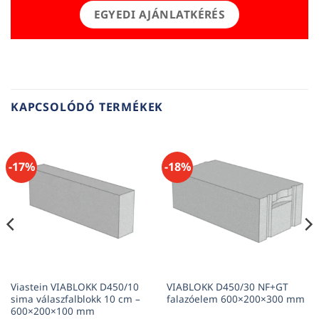
EGYEDI AJÁNLATKÉRÉS
KAPCSOLÓDÓ TERMÉKEK
-17%
-18%
Viastein VIABLOKK D450/10
VIABLOKK D450/30 NF+GT
sima válaszfalblokk 10 cm –
falazóelem 600×200×300 mm
600×200×100 mm