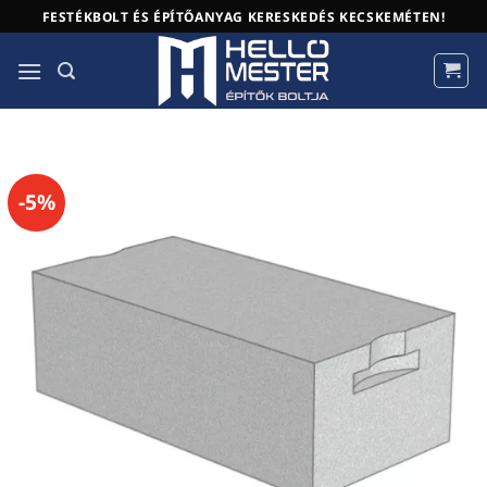
Skip
FESTÉKBOLT ÉS ÉPÍTŐANYAG KERESKEDÉS KECSKEMÉTEN!
to
content
-5%