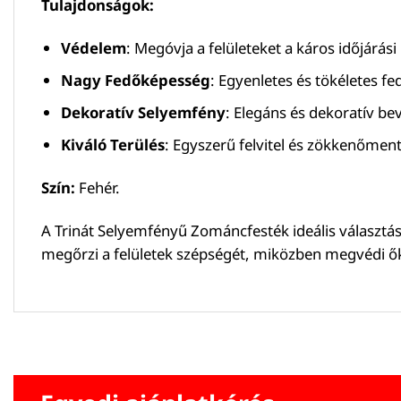
Tulajdonságok:
Védelem
: Megóvja a felületeket a káros időjárási
Nagy Fedőképesség
: Egyenletes és tökéletes fed
Dekoratív Selyemfény
: Elegáns és dekoratív be
Kiváló Terülés
: Egyszerű felvitel és zökkenőmen
Szín:
Fehér.
A Trinát Selyemfényű Zománcfesték ideális választás,
megőrzi a felületek szépségét, miközben megvédi ők