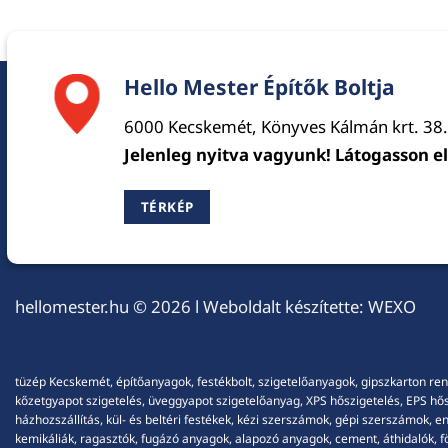
Hello Mester Építők Boltja
6000 Kecskemét, Könyves Kálmán krt. 38.
Jelenleg nyitva vagyunk! Látogasson e
TÉRKÉP
hellomester.hu
© 2026 l Weboldalt készítette:
WEXO
tüzép Kecskemét, építőanyagok, festékbolt, szigetelőanyagok, gipszkarton ren
kőzetgyapot szigetelés, üveggyapot szigetelőanyag, XPS hőszigetelés, EPS hőszi
házhozszállítás, kül- és beltéri festékek, kézi szerszámok, gépi szerszámok, 
kemikáliák, ragasztók, fugázó anyagok, alapozó anyagok, cement, áthidalók, fö