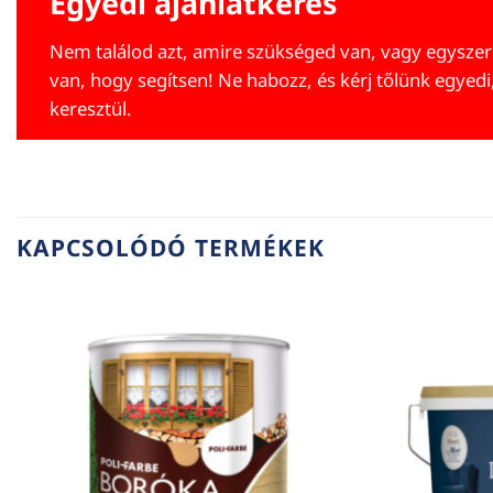
Egyedi ajánlatkérés
Nem találod azt, amire szükséged van, vagy egyszer
van, hogy segítsen! Ne habozz, és kérj tőlünk egyedi
keresztül.
KAPCSOLÓDÓ TERMÉKEK