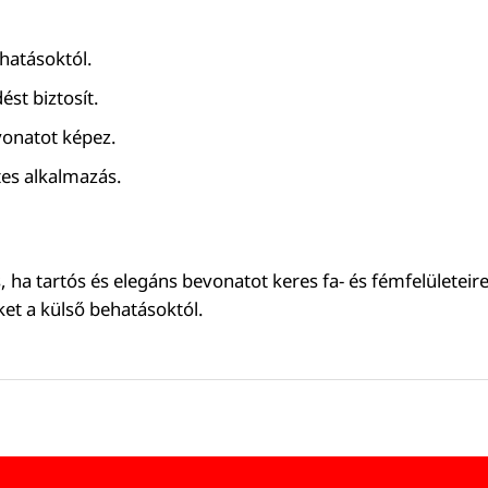
 hatásoktól.
ést biztosít.
vonatot képez.
tes alkalmazás.
 ha tartós és elegáns bevonatot keres fa- és fémfelületeir
et a külső behatásoktól.