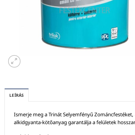
LEÍRÁS
Ismerje meg a Trinát Selyemfényű Zománcfestéket, ame
alkidgyanta-kötőanyag garantálja a felületek hossza