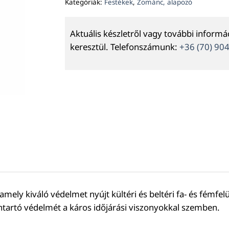
Kategóriák:
Festékek
,
Zománc, alapozó
Aktuális készletről vagy további inform
keresztül. Telefonszámunk:
+36 (70) 90
ly kiváló védelmet nyújt kültéri és beltéri fa- és fémfelü
ntartó védelmét a káros időjárási viszonyokkal szemben.