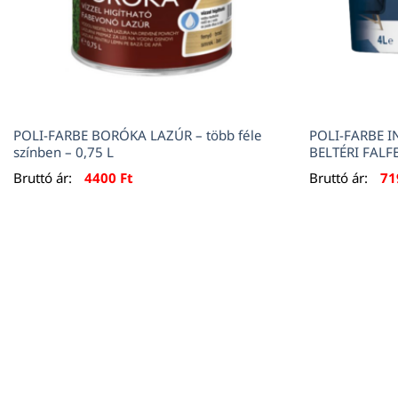
POLI-FARBE BORÓKA LAZÚR – több féle
POLI-FARBE 
színben – 0,75 L
BELTÉRI FALF
Bruttó ár:
4400
Ft
Bruttó ár:
7