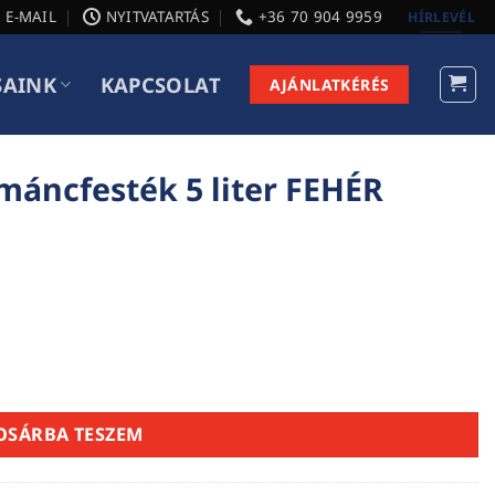
E-MAIL
NYITVATARTÁS
+36 70 904 9959
HÍRLEVÉL
SAINK
KAPCSOLAT
AJÁNLATKÉRÉS
máncfesték 5 liter FEHÉR
 FEHÉR mennyiség
OSÁRBA TESZEM