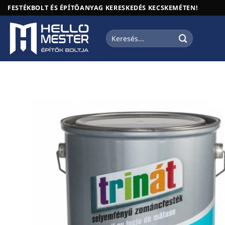
Skip
FESTÉKBOLT ÉS ÉPÍTŐANYAG KERESKEDÉS KECSKEMÉTEN!
to
content
Keresés
a
következőre: