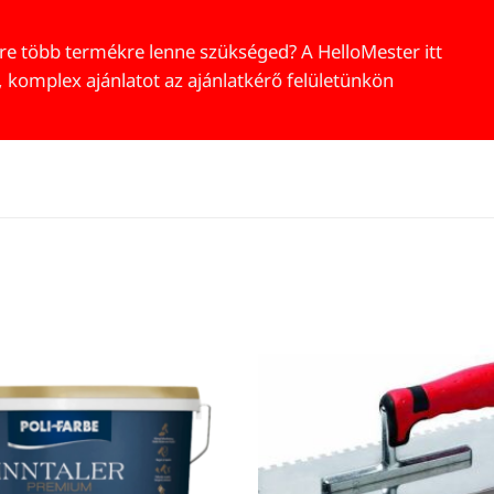
re több termékre lenne szükséged? A HelloMester itt
, komplex ajánlatot az ajánlatkérő felületünkön