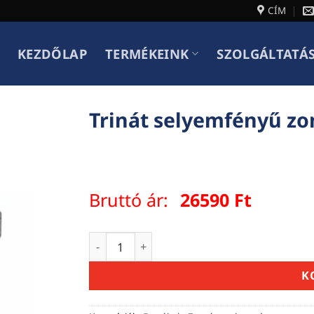
CÍM
KEZDŐLAP
TERMÉKEINK
SZOLGÁLTATÁ
Trinát selyemfényű zo
Bruttó ár:
26590
Ft
Trinát selyemfényű zománcfesték 5 liter
K