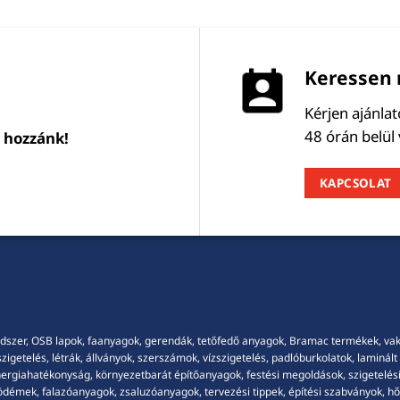
Keressen 
Kérjen ajánla
48 órán belül
l hozzánk!
KAPCSOLAT
dszer, OSB lapok, faanyagok, gerendák, tetőfedő anyagok, Bramac termékek, vakola
getelés, létrák, állványok, szerszámok, vízszigetelés, padlóburkolatok, laminált p
energiahatékonyság, környezetbarát építőanyagok, festési megoldások, szigetelési
démek, falazóanyagok, zsaluzóanyagok, tervezési tippek, építési szabványok, hősz