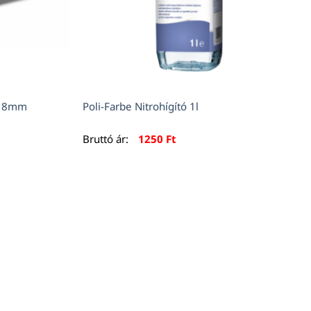
lő 8mm
Poli-Farbe Nitrohígító 1l
Bruttó ár:
1250
Ft