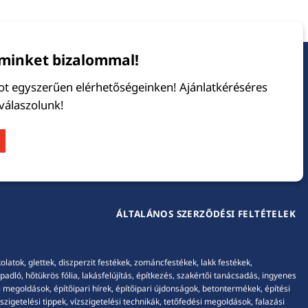
minket bizalommal!
tot egyszerűen elérhetőségeinken! Ajánlatkéréséres
 válaszolunk!
ÁLTALÁNOS SZERZŐDÉSI FELTÉTELEK
tok, glettek, diszperzit festékek, zománcfestékek, lakk festékek,
adló, hőtükrös fólia, lakásfelújítás, építkezés, szakértői tanácsadás, ingyenes
 megoldások, építőipari hírek, építőipari újdonságok, betontermékek, építési
igetelési tippek, vízszigetelési technikák, tetőfedési megoldások, falazási