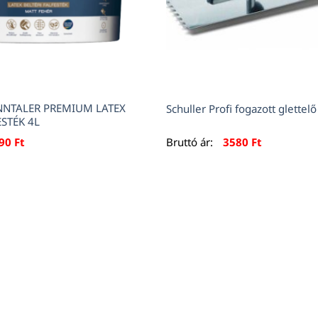
INNTALER PREMIUM LATEX
Schuller Profi fogazott glette
ESTÉK 4L
190
Ft
Bruttó ár:
3580
Ft