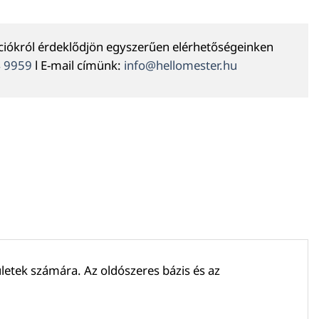
ációkról érdeklődjön egyszerűen elérhetőségeinken
4 9959
l E-mail címünk:
info@hellomester.hu
letek számára. Az oldószeres bázis és az