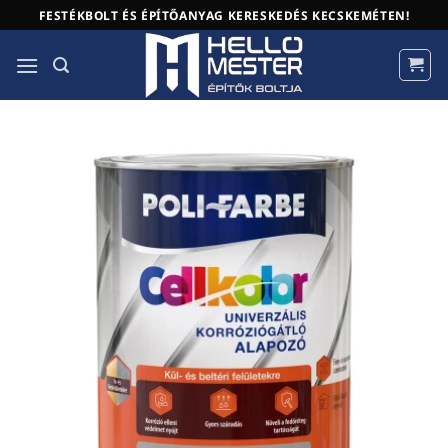
Skip
FESTÉKBOLT ÉS ÉPÍTŐANYAG KERESKEDÉS KECSKEMÉTEN!
to
content