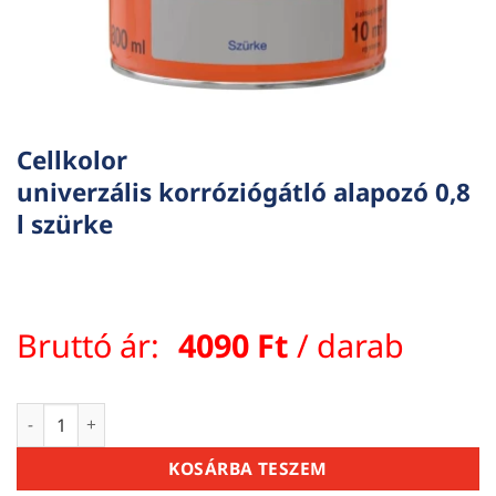
Cellkolor
univerzális korróziógátló alapozó 0,8
l szürke
Bruttó ár:
4090
Ft
/ darab
Cellkolor univerzális korróziógátló alapozó 0,8 l szürke menn
KOSÁRBA TESZEM