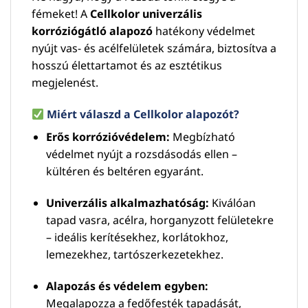
fémeket! A
Cellkolor univerzális
korróziógátló alapozó
hatékony védelmet
nyújt vas- és acélfelületek számára, biztosítva a
hosszú élettartamot és az esztétikus
megjelenést.
Miért válaszd a Cellkolor alapozót?
Erős korrózióvédelem:
Megbízható
védelmet nyújt a rozsdásodás ellen –
kültéren és beltéren egyaránt.
Univerzális alkalmazhatóság:
Kiválóan
tapad vasra, acélra, horganyzott felületekre
– ideális kerítésekhez, korlátokhoz,
lemezekhez, tartószerkezetekhez.
Alapozás és védelem egyben:
Megalapozza a fedőfesték tapadását,