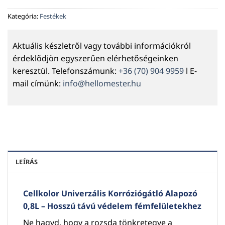
Kategória:
Festékek
Aktuális készletről vagy további információkról
érdeklődjön egyszerűen elérhetőségeinken
keresztül. Telefonszámunk:
+36 (70) 904 9959
l E-
mail címünk:
info@hellomester.hu
LEÍRÁS
Cellkolor Univerzális Korróziógátló Alapozó
0,8L – Hosszú távú védelem fémfelületekhez
Ne hagyd, hogy a rozsda tönkretegye a