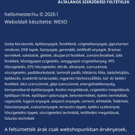
ÁLTALÁNOS SZERZŐDÉSI FELTÉTELEK
hellomester.hu
© 2026 l
Weboldalt készítette:
WEXO
tüzép Kecskemét, építőanyagok, festékbolt, szigetelőanyagok, gipszkarton
rendszer, OSB lapok, faanyagok, gerendák, tetőfedő anyagok, Bramac
termékek, vakolatok, glettek, diszperzit festékek, zománcfestékek, lakk
festékek, kőzetgyapot szigetelés, üveggyapot szigetelőanyag, XPS
hőszigetelés, EPS hőszigetelés, létrák, állványok, szerszámok,
vízszigetelés, padlóburkolatok, laminált padló, hőtükrös fólia, lakásfelújítás,
építkezés, szakértői tanácsadás, ingyenes házhozszállítás, kül- és beltéri
festékek, kézi szerszámok, gépi szerszámok, energiahatékonyság,
környezetbarát építőanyagok, festési megoldások, szigetelési megoldások,
építőipari hírek, építőipari újdonságok, betontermékek, építési kemikáliák,
ragasztók, fugázó anyagok, alapozó anyagok, cement, áthidalók, födémek,
falazóanyagok, zsaluzóanyagok, tervezési tippek, építési szabványok,
hőszigetelési tippek, vízszigetelési technikák, tetőfedési megoldások,
falazási technikák
A feltüntették árak csak webshopunkban érvényesek,