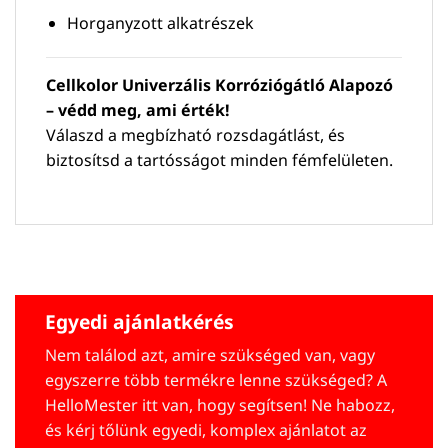
Horganyzott alkatrészek
Cellkolor Univerzális Korróziógátló Alapozó
– védd meg, ami érték!
Válaszd a megbízható rozsdagátlást, és
biztosítsd a tartósságot minden fémfelületen.
Egyedi ajánlatkérés
Nem találod azt, amire szükséged van, vagy
egyszerre több termékre lenne szükséged? A
HelloMester itt van, hogy segítsen! Ne habozz,
és kérj tőlünk egyedi, komplex ajánlatot az