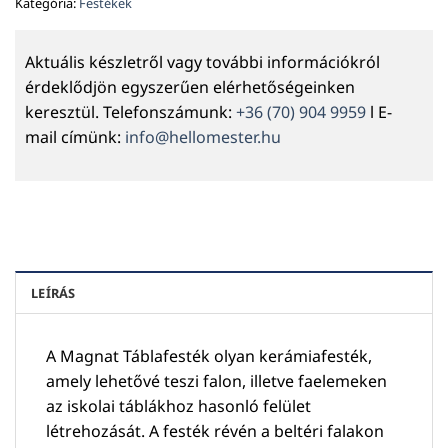
Kategória:
Festékek
Aktuális készletről vagy további információkról
érdeklődjön egyszerűen elérhetőségeinken
keresztül. Telefonszámunk:
+36 (70) 904 9959
l E-
mail címünk:
info@hellomester.hu
LEÍRÁS
A Magnat Táblafesték olyan kerámiafesték,
amely lehetővé teszi falon, illetve faelemeken
az iskolai táblákhoz hasonló felület
létrehozását. A festék révén a beltéri falakon