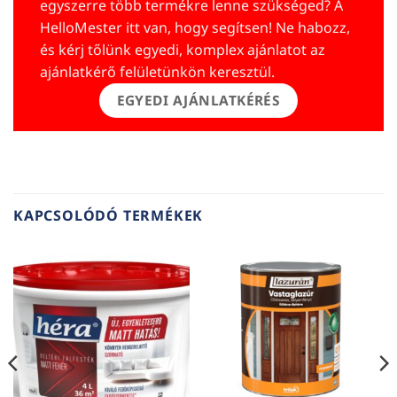
egyszerre több termékre lenne szükséged? A
HelloMester itt van, hogy segítsen! Ne habozz,
és kérj tőlünk egyedi, komplex ajánlatot az
ajánlatkérő felületünkön keresztül.
EGYEDI AJÁNLATKÉRÉS
KAPCSOLÓDÓ TERMÉKEK