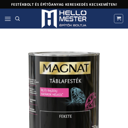
Skip
FESTÉKBOLT ÉS ÉPÍTŐANYAG KERESKEDÉS KECSKEMÉTEN!
to
content