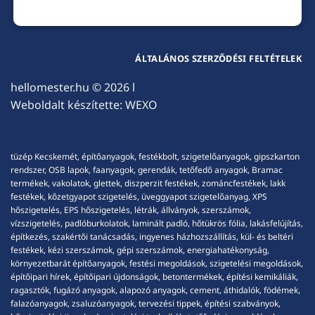
ÁLTALÁNOS SZERZŐDÉSI FELTÉTELEK
hellomester.hu
© 2026 l
Weboldalt készítette:
WEXO
tüzép Kecskemét, építőanyagok, festékbolt, szigetelőanyagok, gipszkarton
rendszer, OSB lapok, faanyagok, gerendák, tetőfedő anyagok, Bramac
termékek, vakolatok, glettek, diszperzit festékek, zománcfestékek, lakk
festékek, kőzetgyapot szigetelés, üveggyapot szigetelőanyag, XPS
hőszigetelés, EPS hőszigetelés, létrák, állványok, szerszámok,
vízszigetelés, padlóburkolatok, laminált padló, hőtükrös fólia, lakásfelújítás,
építkezés, szakértői tanácsadás, ingyenes házhozszállítás, kül- és beltéri
festékek, kézi szerszámok, gépi szerszámok, energiahatékonyság,
környezetbarát építőanyagok, festési megoldások, szigetelési megoldások,
építőipari hírek, építőipari újdonságok, betontermékek, építési kemikáliák,
ragasztók, fugázó anyagok, alapozó anyagok, cement, áthidalók, födémek,
falazóanyagok, zsaluzóanyagok, tervezési tippek, építési szabványok,