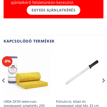
ajánlatkérő felületünkön keresztül.
EGYEDI AJÁNLATKÉRÉS
KAPCSOLÓDÓ TERMÉKEK
-8%
URSA DF39 tekercses
Polisztirol, kőzet és
üveggyapot szigetelés 200
üveggyapot vágó kés 33 cm