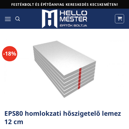
Skip
FESTÉKBOLT ÉS ÉPÍTŐANYAG KERESKEDÉS KECSKEMÉTEN!
to
content
-18%
EPS80 homlokzati hőszigetelő lemez
12 cm