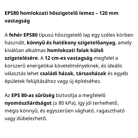
EPS80 homlokzati hőszigetelő lemez – 120 mm
vastagság
A
fehér EPS80
típusú hőszigetelő lap egy széles körben
használt,
könnyű és hatékony szigetelőanyag
, amely
kiválóan alkalmas
homlokzati falak külső
szigetelésére
. A
12 cm-es vastagság
megfelel a
korszerű energetikai követelményeknek, és ideális
választás lehet
családi házak, társasházak
és egyéb
épületek felújításához vagy új építéséhez.
Az
EPS 80-as sűrűség
biztosítja a megfelelő
nyomószilárdságot
(≥ 80 kPa), így jól terhelhető,
mégis könnyű, és egyszerűen vágható, ragasztható
vagy dübelezhető.