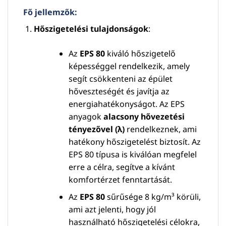
Fő jellemzők:
Hőszigetelési tulajdonságok
:
Az
EPS 80
kiváló hőszigetelő
képességgel rendelkezik, amely
segít csökkenteni az épület
hőveszteségét és javítja az
energiahatékonyságot. Az EPS
anyagok
alacsony hővezetési
tényezővel (λ)
rendelkeznek, ami
hatékony hőszigetelést biztosít. Az
EPS 80 típusa is kiválóan megfelel
erre a célra, segítve a kívánt
komfortérzet fenntartását.
Az
EPS 80
sűrűsége 8 kg/m³ körüli,
ami azt jelenti, hogy jól
használható hőszigetelési célokra,