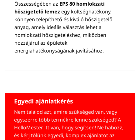
Összességében az
EPS 80 homlokzati
hőszigetelő lemez
egy költséghatékony,
könnyen telepíthető és kiváló hőszigetelő
anyag, amely ideális választás lehet a
homlokzati hőszigeteléshez, miközben
hozzájárul az épületek
energiahatékonyságának javításához.
Egyedi ajánlatkérés
Nem találod azt, amire szükséged van, vagy
egyszerre több termékre lenne szükséged? A
HelloMester itt van, hogy segítsen! Ne habozz,
és kérj tőlünk egyedi, komplex ajánlatot az