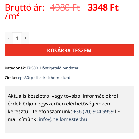
Original
Curr
Bruttó ár:
4080
Ft
3348
Ft
price
pric
/m²
was:
is:
4080 Ft.
3348 
EPS80 homlokzati hőszigetelő lemez 12 cm mennyiség
KOSÁRBA TESZEM
Kategóriák:
EPS80
,
Hőszigetelő rendszer
Címke:
eps80; polisztirol; homlokzati
Aktuális készletről vagy további információkról
érdeklődjön egyszerűen elérhetőségeinken
keresztül. Telefonszámunk:
+36 (70) 904 9959
l E-
mail címünk:
info@hellomester.hu