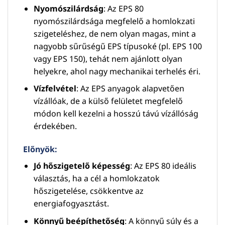
Nyomószilárdság
: Az EPS 80
nyomószilárdsága megfelelő a homlokzati
szigeteléshez, de nem olyan magas, mint a
nagyobb sűrűségű EPS típusoké (pl. EPS 100
vagy EPS 150), tehát nem ajánlott olyan
helyekre, ahol nagy mechanikai terhelés éri.
Vízfelvétel
: Az EPS anyagok alapvetően
vízállóak, de a külső felületet megfelelő
módon kell kezelni a hosszú távú vízállóság
érdekében.
Előnyök:
Jó hőszigetelő képesség
: Az EPS 80 ideális
választás, ha a cél a homlokzatok
hőszigetelése, csökkentve az
energiafogyasztást.
Könnyű beépíthetőség
: A könnyű súly és a