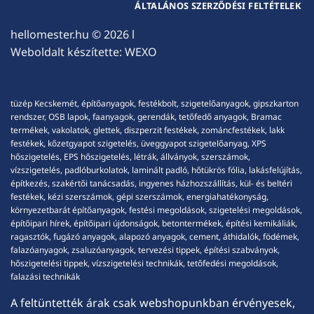
ÁLTALÁNOS SZERZŐDÉSI FELTÉTELEK
hellomester.hu
© 2026 l
Weboldalt készítette:
WEXO
tüzép Kecskemét, építőanyagok, festékbolt, szigetelőanyagok, gipszkarton
rendszer, OSB lapok, faanyagok, gerendák, tetőfedő anyagok, Bramac
termékek, vakolatok, glettek, diszperzit festékek, zománcfestékek, lakk
festékek, kőzetgyapot szigetelés, üveggyapot szigetelőanyag, XPS
hőszigetelés, EPS hőszigetelés, létrák, állványok, szerszámok,
vízszigetelés, padlóburkolatok, laminált padló, hőtükrös fólia, lakásfelújítás,
építkezés, szakértői tanácsadás, ingyenes házhozszállítás, kül- és beltéri
festékek, kézi szerszámok, gépi szerszámok, energiahatékonyság,
környezetbarát építőanyagok, festési megoldások, szigetelési megoldások,
építőipari hírek, építőipari újdonságok, betontermékek, építési kemikáliák,
ragasztók, fugázó anyagok, alapozó anyagok, cement, áthidalók, födémek,
falazóanyagok, zsaluzóanyagok, tervezési tippek, építési szabványok,
hőszigetelési tippek, vízszigetelési technikák, tetőfedési megoldások,
falazási technikák
A feltüntették árak csak webshopunkban érvényesek,