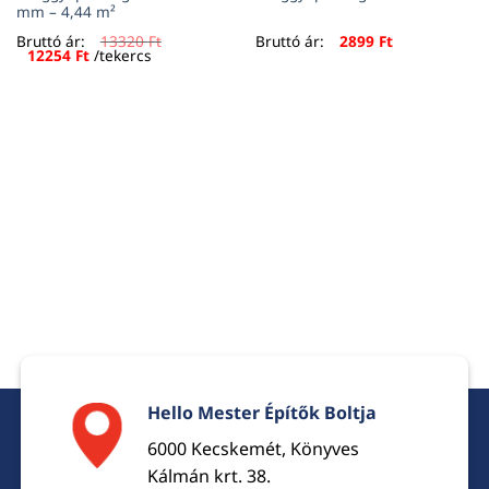
mm – 4,44 m²
Bruttó ár:
13320
Ft
Bruttó ár:
2899
Ft
Original
Current
12254
Ft
/tekercs
price
price
was:
is:
13320 Ft.
12254 Ft.
Hello Mester Építők Boltja
6000 Kecskemét, Könyves
Kálmán krt. 38.