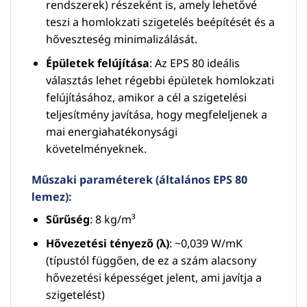
rendszerek) részeként is, amely lehetővé
teszi a homlokzati szigetelés beépítését és a
hőveszteség minimalizálását.
Épületek felújítása
: Az EPS 80 ideális
választás lehet régebbi épületek homlokzati
felújításához, amikor a cél a szigetelési
teljesítmény javítása, hogy megfeleljenek a
mai energiahatékonysági
követelményeknek.
Műszaki paraméterek (általános EPS 80
lemez):
Sűrűség
: 8 kg/m³
Hővezetési tényező (λ)
: ~0,039 W/mK
(típustól függően, de ez a szám alacsony
hővezetési képességet jelent, ami javítja a
szigetelést)