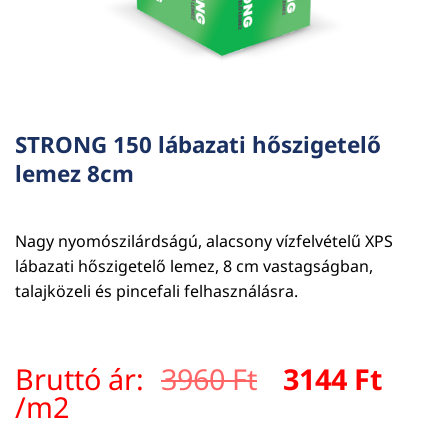
STRONG 150 lábazati hőszigetelő
lemez 8cm
Nagy nyomószilárdságú, alacsony vízfelvételű XPS
lábazati hőszigetelő lemez, 8 cm vastagságban,
talajközeli és pincefali felhasználásra.
Original
Curr
Bruttó ár:
3960
Ft
3144
Ft
price
pric
/m2
was:
is: