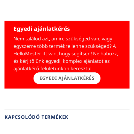
Egyedi ajánlatkérés
Nem találod azt, amire szükséged van, vagy
egyszerre több termékre lenne szükséged? A
HelloMester itt van, hogy segítsen! Ne habozz,
és kérj tőlünk egyedi, komplex ajánlatot az
ajánlatkérő felületünkön keresztül.
EGYEDI AJÁNLATKÉRÉS
KAPCSOLÓDÓ TERMÉKEK