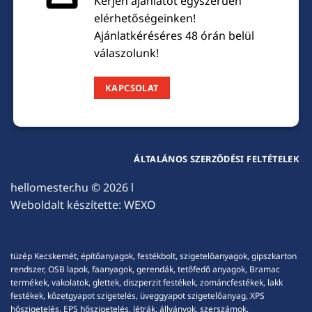
Kérjen ajánlatot egyszerűen
elérhetőségeinken!
Ajánlatkéréséres 48 órán belül
válaszolunk!
KAPCSOLAT
ÁLTALÁNOS SZERZŐDÉSI FELTÉTELEK
hellomester.hu
© 2026 l
Weboldalt készítette:
WEXO
tüzép Kecskemét, építőanyagok, festékbolt, szigetelőanyagok, gipszkarton
rendszer, OSB lapok, faanyagok, gerendák, tetőfedő anyagok, Bramac
termékek, vakolatok, glettek, diszperzit festékek, zománcfestékek, lakk
festékek, kőzetgyapot szigetelés, üveggyapot szigetelőanyag, XPS
hőszigetelés, EPS hőszigetelés, létrák, állványok, szerszámok,