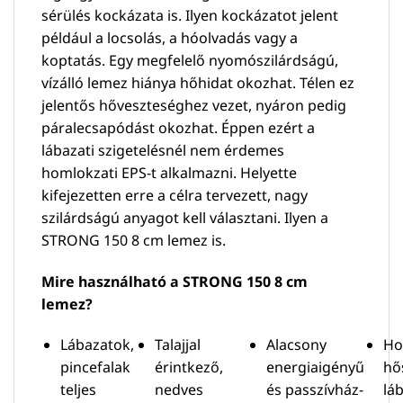
sérülés kockázata is. Ilyen kockázatot jelent
például a locsolás, a hóolvadás vagy a
koptatás. Egy megfelelő nyomószilárdságú,
vízálló lemez hiánya hőhidat okozhat. Télen ez
jelentős hőveszteséghez vezet, nyáron pedig
páralecsapódást okozhat. Éppen ezért a
lábazati szigetelésnél nem érdemes
homlokzati EPS-t alkalmazni. Helyette
kifejezetten erre a célra tervezett, nagy
szilárdságú anyagot kell választani. Ilyen a
STRONG 150 8 cm lemez is.
Mire használható a STRONG 150 8 cm
lemez?
Lábazatok,
Talajjal
Alacsony
Ho
pincefalak
érintkező,
energiaigényű
hő
teljes
nedves
és passzívház-
lá