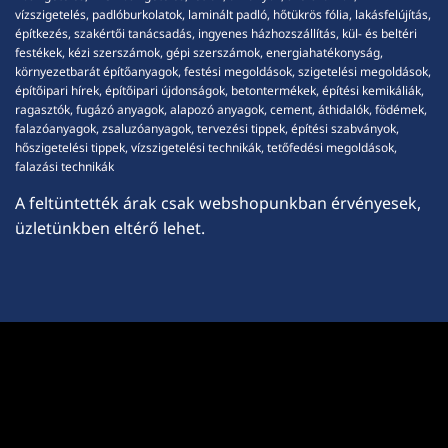
vízszigetelés, padlóburkolatok, laminált padló, hőtükrös fólia, lakásfelújítás,
építkezés, szakértői tanácsadás, ingyenes házhozszállítás, kül- és beltéri
festékek, kézi szerszámok, gépi szerszámok, energiahatékonyság,
környezetbarát építőanyagok, festési megoldások, szigetelési megoldások,
építőipari hírek, építőipari újdonságok, betontermékek, építési kemikáliák,
ragasztók, fugázó anyagok, alapozó anyagok, cement, áthidalók, födémek,
falazóanyagok, zsaluzóanyagok, tervezési tippek, építési szabványok,
hőszigetelési tippek, vízszigetelési technikák, tetőfedési megoldások,
falazási technikák
A feltüntették árak csak webshopunkban érvényesek,
üzletünkben eltérő lehet.