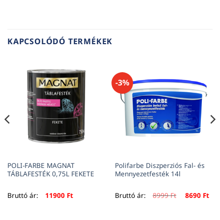
KAPCSOLÓDÓ TERMÉKEK
-3%
POLI-FARBE MAGNAT
Polifarbe Diszperziós Fal- és
TÁBLAFESTÉK 0,75L FEKETE
Mennyezetfesték 14l
Original
Cur
Bruttó ár:
11900
Ft
Bruttó ár:
8999
Ft
8690
Ft
price
pri
was:
is:
8999 Ft.
869