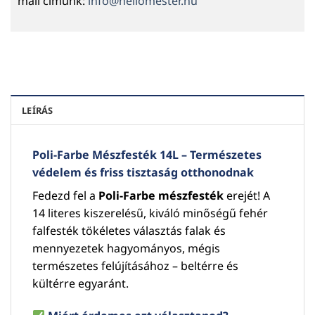
mail címünk:
info@hellomester.hu
LEÍRÁS
Poli-Farbe Mészfesték 14L – Természetes
védelem és friss tisztaság otthonodnak
Fedezd fel a
Poli-Farbe mészfesték
erejét! A
14 literes kiszerelésű, kiváló minőségű fehér
falfesték tökéletes választás falak és
mennyezetek hagyományos, mégis
természetes felújításához – beltérre és
kültérre egyaránt.