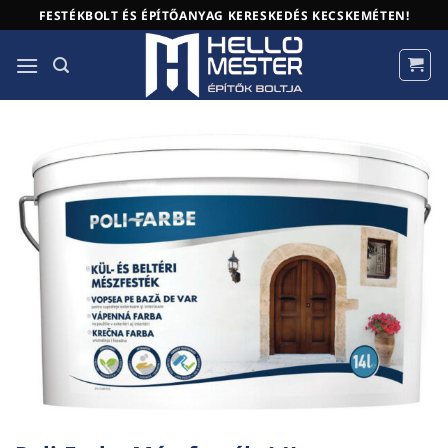
Skip
FESTÉKBOLT ÉS ÉPÍTŐANYAG KERESKEDÉS KECSKEMÉTEN!
to
content