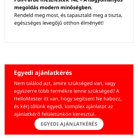
megoldás modern minőségben.
Rendeld meg most, és tapasztald meg a tiszta,
egészséges levegőjű otthon élményét!
Egyedi ajánlatkérés
Nem találod azt, amire szükséged van, vagy
egyszerre több termékre lenne szükséged? A
HelloMester itt van, hogy segítsen! Ne habozz,
és kérj tőlünk egyedi, komplex ajánlatot az
ajánlatkérő felületünkön keresztül.
EGYEDI AJÁNLATKÉRÉS