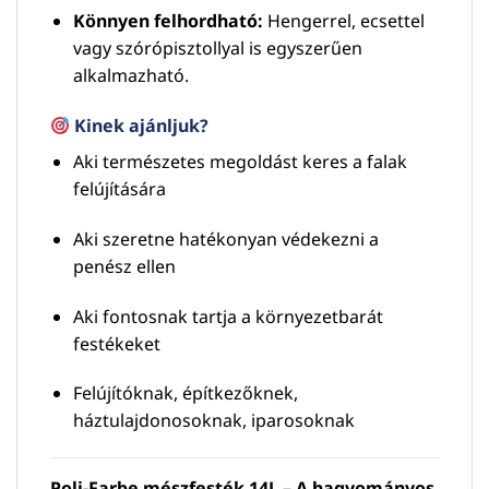
Könnyen felhordható:
Hengerrel, ecsettel
vagy szórópisztollyal is egyszerűen
alkalmazható.
Kinek ajánljuk?
Aki természetes megoldást keres a falak
felújítására
Aki szeretne hatékonyan védekezni a
penész ellen
Aki fontosnak tartja a környezetbarát
festékeket
Felújítóknak, építkezőknek,
háztulajdonosoknak, iparosoknak
Poli-Farbe mészfesték 14L – A hagyományos