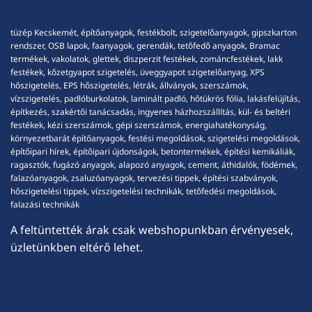
tüzép Kecskemét, építőanyagok, festékbolt, szigetelőanyagok, gipszkarton
rendszer, OSB lapok, faanyagok, gerendák, tetőfedő anyagok, Bramac
termékek, vakolatok, glettek, diszperzit festékek, zománcfestékek, lakk
festékek, kőzetgyapot szigetelés, üveggyapot szigetelőanyag, XPS
hőszigetelés, EPS hőszigetelés, létrák, állványok, szerszámok,
vízszigetelés, padlóburkolatok, laminált padló, hőtükrös fólia, lakásfelújítás,
építkezés, szakértői tanácsadás, ingyenes házhozszállítás, kül- és beltéri
festékek, kézi szerszámok, gépi szerszámok, energiahatékonyság,
környezetbarát építőanyagok, festési megoldások, szigetelési megoldások,
építőipari hírek, építőipari újdonságok, betontermékek, építési kemikáliák,
ragasztók, fugázó anyagok, alapozó anyagok, cement, áthidalók, födémek,
falazóanyagok, zsaluzóanyagok, tervezési tippek, építési szabványok,
hőszigetelési tippek, vízszigetelési technikák, tetőfedési megoldások,
falazási technikák
A feltüntették árak csak webshopunkban érvényesek,
üzletünkben eltérő lehet.