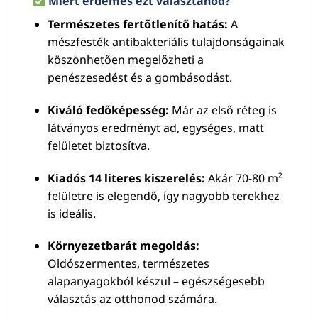
Miért érdemes ezt választanod?
Természetes fertőtlenítő hatás:
A
mészfesték antibakteriális tulajdonságainak
köszönhetően megelőzheti a
penészesedést és a gombásodást.
Kiváló fedőképesség:
Már az első réteg is
látványos eredményt ad, egységes, matt
felületet biztosítva.
Kiadós 14 literes kiszerelés:
Akár 70-80 m²
felületre is elegendő, így nagyobb terekhez
is ideális.
Környezetbarát megoldás:
Oldószermentes, természetes
alapanyagokból készül – egészségesebb
választás az otthonod számára.