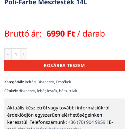
Poli-Farbe Mészfesték 14L
Bruttó ár:
6990
Ft
/ darab
Poli-Farbe Mészfesték 14L mennyiség
KOSÁRBA TESZEM
Kategóriák:
Beltéri
,
Diszperzit
,
Festékek
Címkék:
diszperzit
,
fehér
,
festék
,
héra
,
trilak
Aktuális készletről vagy további információkról
érdeklődjön egyszerűen elérhetőségeinken
keresztül. Telefonszámunk:
+36 (70) 904 9959
l E-