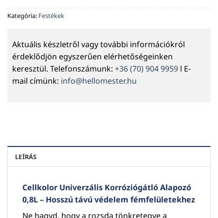
Kategória:
Festékek
Aktuális készletről vagy további információkról
érdeklődjön egyszerűen elérhetőségeinken
keresztül. Telefonszámunk:
+36 (70) 904 9959
l E-
mail címünk:
info@hellomester.hu
LEÍRÁS
Cellkolor Univerzális Korróziógátló Alapozó
0,8L – Hosszú távú védelem fémfelületekhez
Ne hagyd, hogy a rozsda tönkretegye a