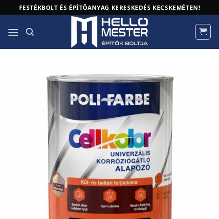
Skip
FESTÉKBOLT ÉS ÉPÍTŐANYAG KERESKEDÉS KECSKEMÉTEN!
to
content