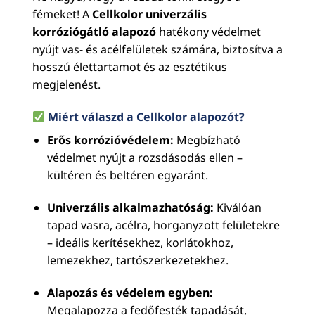
fémeket! A
Cellkolor univerzális
korróziógátló alapozó
hatékony védelmet
nyújt vas- és acélfelületek számára, biztosítva a
hosszú élettartamot és az esztétikus
megjelenést.
Miért válaszd a Cellkolor alapozót?
Erős korrózióvédelem:
Megbízható
védelmet nyújt a rozsdásodás ellen –
kültéren és beltéren egyaránt.
Univerzális alkalmazhatóság:
Kiválóan
tapad vasra, acélra, horganyzott felületekre
– ideális kerítésekhez, korlátokhoz,
lemezekhez, tartószerkezetekhez.
Alapozás és védelem egyben:
Megalapozza a fedőfesték tapadását,