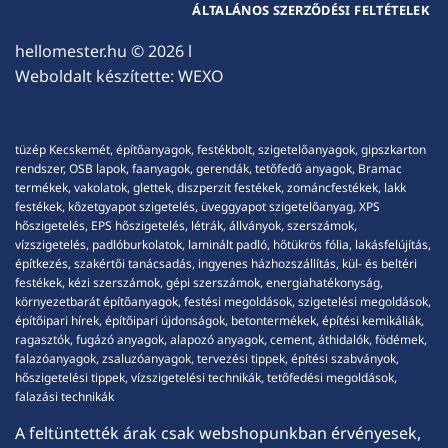
ÁLTALÁNOS SZERZŐDÉSI FELTÉTELEK
hellomester.hu
© 2026 l
Weboldalt készítette:
WEXO
tüzép Kecskemét, építőanyagok, festékbolt, szigetelőanyagok, gipszkarton
rendszer, OSB lapok, faanyagok, gerendák, tetőfedő anyagok, Bramac
termékek, vakolatok, glettek, diszperzit festékek, zománcfestékek, lakk
festékek, kőzetgyapot szigetelés, üveggyapot szigetelőanyag, XPS
hőszigetelés, EPS hőszigetelés, létrák, állványok, szerszámok,
vízszigetelés, padlóburkolatok, laminált padló, hőtükrös fólia, lakásfelújítás,
építkezés, szakértői tanácsadás, ingyenes házhozszállítás, kül- és beltéri
festékek, kézi szerszámok, gépi szerszámok, energiahatékonyság,
környezetbarát építőanyagok, festési megoldások, szigetelési megoldások,
építőipari hírek, építőipari újdonságok, betontermékek, építési kemikáliák,
ragasztók, fugázó anyagok, alapozó anyagok, cement, áthidalók, födémek,
falazóanyagok, zsaluzóanyagok, tervezési tippek, építési szabványok,
hőszigetelési tippek, vízszigetelési technikák, tetőfedési megoldások,
falazási technikák
A feltüntették árak csak webshopunkban érvényesek,