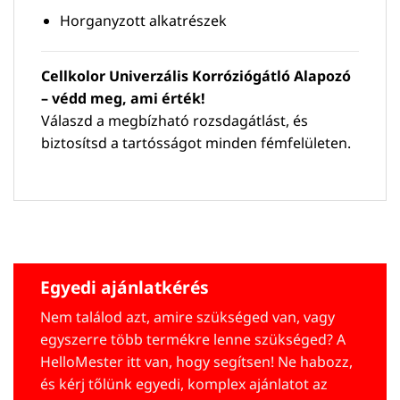
Horganyzott alkatrészek
Cellkolor Univerzális Korróziógátló Alapozó
– védd meg, ami érték!
Válaszd a megbízható rozsdagátlást, és
biztosítsd a tartósságot minden fémfelületen.
Egyedi ajánlatkérés
Nem találod azt, amire szükséged van, vagy
egyszerre több termékre lenne szükséged? A
HelloMester itt van, hogy segítsen! Ne habozz,
és kérj tőlünk egyedi, komplex ajánlatot az