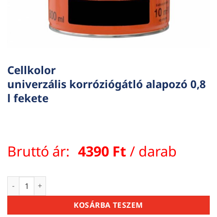
Cellkolor
univerzális korróziógátló alapozó 0,8
l fekete
Bruttó ár:
4390
Ft
/ darab
Cellkolor univerzális korróziógátló alapozó 0,8 l fekete menn
KOSÁRBA TESZEM