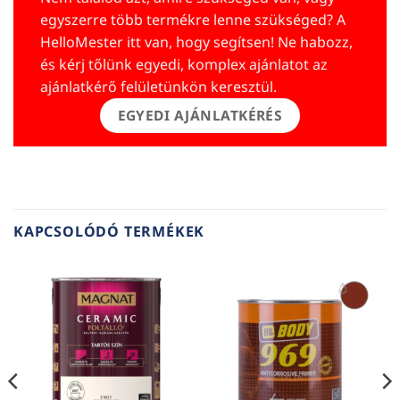
egyszerre több termékre lenne szükséged? A
HelloMester itt van, hogy segítsen! Ne habozz,
és kérj tőlünk egyedi, komplex ajánlatot az
ajánlatkérő felületünkön keresztül.
EGYEDI AJÁNLATKÉRÉS
KAPCSOLÓDÓ TERMÉKEK