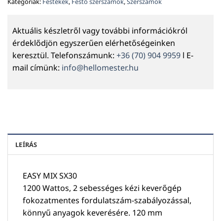
Kategóriák:
Festékek
,
Festő szerszámok
,
Szerszámok
Aktuális készletről vagy további információkról
érdeklődjön egyszerűen elérhetőségeinken
keresztül. Telefonszámunk:
+36 (70) 904 9959
l E-
mail címünk:
info@hellomester.hu
LEÍRÁS
EASY MIX SX30
1200 Wattos, 2 sebességes kézi keverőgép
fokozatmentes fordulatszám-szabályozással,
könnyű anyagok keverésére. 120 mm