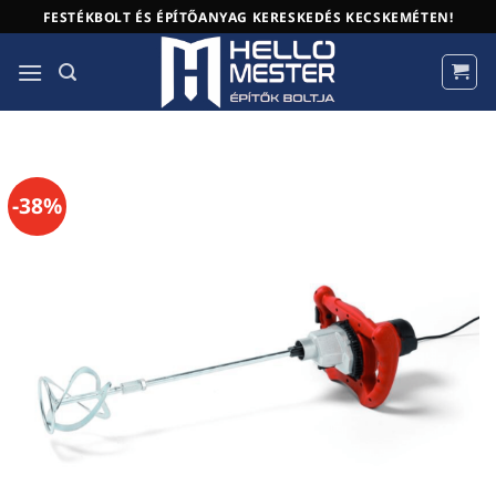
Skip
FESTÉKBOLT ÉS ÉPÍTŐANYAG KERESKEDÉS KECSKEMÉTEN!
to
content
-38%