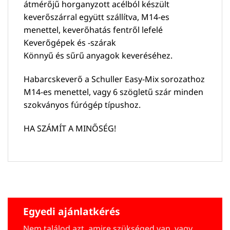
átmérőjű horganyzott acélból készült
keverőszárral együtt szállítva, M14-es
menettel, keverőhatás fentről lefelé
Keverőgépek és -szárak
Könnyű és sűrű anyagok keveréséhez.
Habarcskeverő a Schuller Easy-Mix sorozathoz
M14-es menettel, vagy 6 szögletű szár minden
szokványos fúrógép típushoz.
HA SZÁMÍT A MINŐSÉG!
Egyedi ajánlatkérés
Nem találod azt, amire szükséged van, vagy