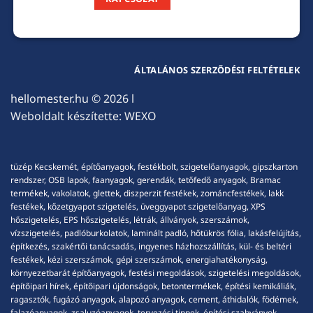
ÁLTALÁNOS SZERZŐDÉSI FELTÉTELEK
hellomester.hu
© 2026 l
Weboldalt készítette:
WEXO
tüzép Kecskemét, építőanyagok, festékbolt, szigetelőanyagok, gipszkarton
rendszer, OSB lapok, faanyagok, gerendák, tetőfedő anyagok, Bramac
termékek, vakolatok, glettek, diszperzit festékek, zománcfestékek, lakk
festékek, kőzetgyapot szigetelés, üveggyapot szigetelőanyag, XPS
hőszigetelés, EPS hőszigetelés, létrák, állványok, szerszámok,
vízszigetelés, padlóburkolatok, laminált padló, hőtükrös fólia, lakásfelújítás,
építkezés, szakértői tanácsadás, ingyenes házhozszállítás, kül- és beltéri
festékek, kézi szerszámok, gépi szerszámok, energiahatékonyság,
környezetbarát építőanyagok, festési megoldások, szigetelési megoldások,
építőipari hírek, építőipari újdonságok, betontermékek, építési kemikáliák,
ragasztók, fugázó anyagok, alapozó anyagok, cement, áthidalók, födémek,
falazóanyagok, zsaluzóanyagok, tervezési tippek, építési szabványok,