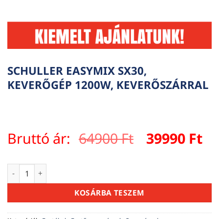
SCHULLER EASYMIX SX30,
KEVERŐGÉP 1200W, KEVERŐSZÁRRAL
Original
Cu
Bruttó ár:
64900
Ft
39990
Ft
price
pr
was:
is:
SCHULLER EASYMIX SX30, KEVERŐGÉP 1200W, KEVERŐSZÁRRA
64900 Ft.
39
KOSÁRBA TESZEM