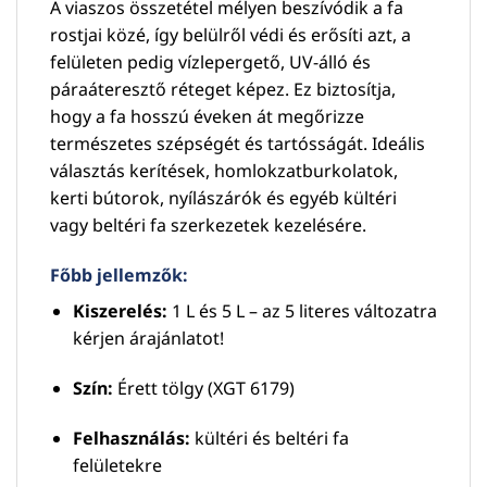
A viaszos összetétel mélyen beszívódik a fa
rostjai közé, így belülről védi és erősíti azt, a
felületen pedig vízlepergető, UV-álló és
páraáteresztő réteget képez. Ez biztosítja,
hogy a fa hosszú éveken át megőrizze
természetes szépségét és tartósságát. Ideális
választás kerítések, homlokzatburkolatok,
kerti bútorok, nyílászárók és egyéb kültéri
vagy beltéri fa szerkezetek kezelésére.
Főbb jellemzők:
Kiszerelés:
1 L és 5 L – az 5 literes változatra
kérjen árajánlatot!
Szín:
Érett tölgy (XGT 6179)
Felhasználás:
kültéri és beltéri fa
felületekre