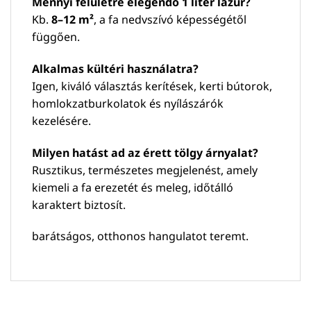
Mennyi felületre elegendő 1 liter lazúr?
Kb.
8–12 m²
, a fa nedvszívó képességétől
függően.
Alkalmas kültéri használatra?
Igen, kiváló választás kerítések, kerti bútorok,
homlokzatburkolatok és nyílászárók
kezelésére.
Milyen hatást ad az érett tölgy árnyalat?
Rusztikus, természetes megjelenést, amely
kiemeli a fa erezetét és meleg, időtálló
karaktert biztosít.
barátságos, otthonos hangulatot teremt.