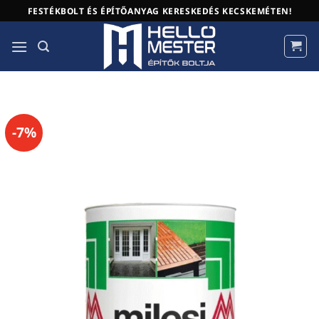
Skip
FESTÉKBOLT ÉS ÉPÍTŐANYAG KERESKEDÉS KECSKEMÉTEN!
to
content
-7%