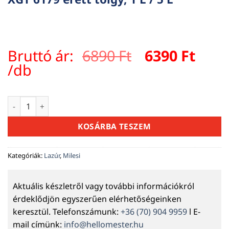
Original
Curr
Bruttó ár:
6890
Ft
6390
Ft
price
pric
/db
was:
is:
6890 Ft.
6390 
Milesi Classic viaszos vékonylazúr – XGT 6179 érett tölgy, 1 L
KOSÁRBA TESZEM
Kategóriák:
Lazúr
,
Milesi
Aktuális készletről vagy további információkról
érdeklődjön egyszerűen elérhetőségeinken
keresztül. Telefonszámunk:
+36 (70) 904 9959
l E-
mail címünk:
info@hellomester.hu