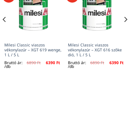
Milesi Classic viaszos
Milesi Classic viaszos
vékonylazúr – XGT 619 wenge,
vékonylazúr – XGT 616 szőke
1 L / 5 L
dió, 1 L / 5 L
Original
Current
Original
Cur
Bruttó ár:
6890
Ft
6390
Ft
Bruttó ár:
6890
Ft
6390
Ft
price
price
price
pri
/db
/db
was:
is:
was:
is:
6890 Ft.
6390 Ft.
6890 Ft.
639