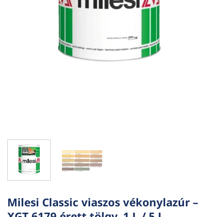
Milesi Classic viaszos vékonylazúr –
XGT 6179 érett tölgy, 1 L / 5 L