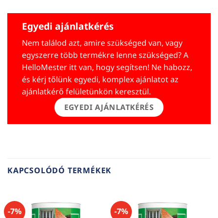
Egyedi ajánlatkérés
Nem találod azt, amire szükséged van, vagy
egyszerre több termékre lenne szükséged? A
HelloMester itt van, hogy segítsen! Ne habozz,
és kérj tőlünk egyedi, komplex ajánlatot az
ajánlatkérő felületünkön keresztül.
EGYEDI AJÁNLATKÉRÉS
KAPCSOLÓDÓ TERMÉKEK
-7%
-7%