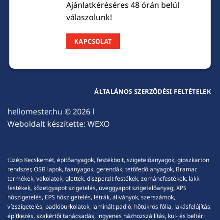
Ajánlatkéréséres 48 órán belül
válaszolunk!
KAPCSOLAT
ÁLTALÁNOS SZERZŐDÉSI FELTÉTELEK
hellomester.hu
© 2026 l
Weboldalt készítette:
WEXO
tüzép Kecskemét, építőanyagok, festékbolt, szigetelőanyagok, gipszkarton
rendszer, OSB lapok, faanyagok, gerendák, tetőfedő anyagok, Bramac
termékek, vakolatok, glettek, diszperzit festékek, zománcfestékek, lakk
festékek, kőzetgyapot szigetelés, üveggyapot szigetelőanyag, XPS
hőszigetelés, EPS hőszigetelés, létrák, állványok, szerszámok,
vízszigetelés, padlóburkolatok, laminált padló, hőtükrös fólia, lakásfelújítás,
építkezés, szakértői tanácsadás, ingyenes házhozszállítás, kül- és beltéri