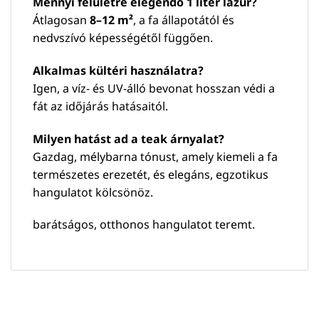
Mennyi felületre elegendő 1 liter lazúr?
Átlagosan
8–12 m²
, a fa állapotától és
nedvszívó képességétől függően.
Alkalmas kültéri használatra?
Igen, a víz- és UV-álló bevonat hosszan védi a
fát az időjárás hatásaitól.
Milyen hatást ad a teak árnyalat?
Gazdag, mélybarna tónust, amely kiemeli a fa
természetes erezetét, és elegáns, egzotikus
hangulatot kölcsönöz.
barátságos, otthonos hangulatot teremt.