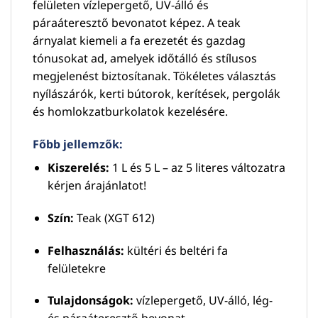
felületen vízlepergető, UV-álló és
páraáteresztő bevonatot képez. A teak
árnyalat kiemeli a fa erezetét és gazdag
tónusokat ad, amelyek időtálló és stílusos
megjelenést biztosítanak. Tökéletes választás
nyílászárók, kerti bútorok, kerítések, pergolák
és homlokzatburkolatok kezelésére.
Főbb jellemzők:
Kiszerelés:
1 L és 5 L – az 5 literes változatra
kérjen árajánlatot!
Szín:
Teak (XGT 612)
Felhasználás:
kültéri és beltéri fa
felületekre
Tulajdonságok:
vízlepergető, UV-álló, lég-