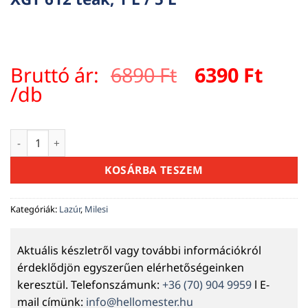
Original
Curr
Bruttó ár:
6890
Ft
6390
Ft
price
pric
/db
was:
is:
6890 Ft.
6390 
Milesi Classic viaszos vékonylazúr – XGT 612 teak, 1 L / 5 L 
KOSÁRBA TESZEM
Kategóriák:
Lazúr
,
Milesi
Aktuális készletről vagy további információkról
érdeklődjön egyszerűen elérhetőségeinken
keresztül. Telefonszámunk:
+36 (70) 904 9959
l E-
mail címünk:
info@hellomester.hu