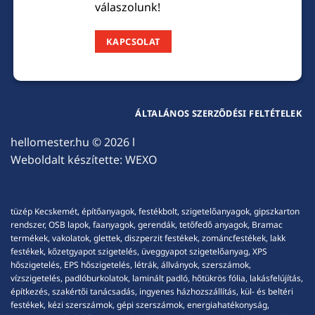
válaszolunk!
KAPCSOLAT
ÁLTALÁNOS SZERZŐDÉSI FELTÉTELEK
hellomester.hu
© 2026 l
Weboldalt készítette:
WEXO
tüzép Kecskemét, építőanyagok, festékbolt, szigetelőanyagok, gipszkarton
rendszer, OSB lapok, faanyagok, gerendák, tetőfedő anyagok, Bramac
termékek, vakolatok, glettek, diszperzit festékek, zománcfestékek, lakk
festékek, kőzetgyapot szigetelés, üveggyapot szigetelőanyag, XPS
hőszigetelés, EPS hőszigetelés, létrák, állványok, szerszámok,
vízszigetelés, padlóburkolatok, laminált padló, hőtükrös fólia, lakásfelújítás,
építkezés, szakértői tanácsadás, ingyenes házhozszállítás, kül- és beltéri
festékek, kézi szerszámok, gépi szerszámok, energiahatékonyság,