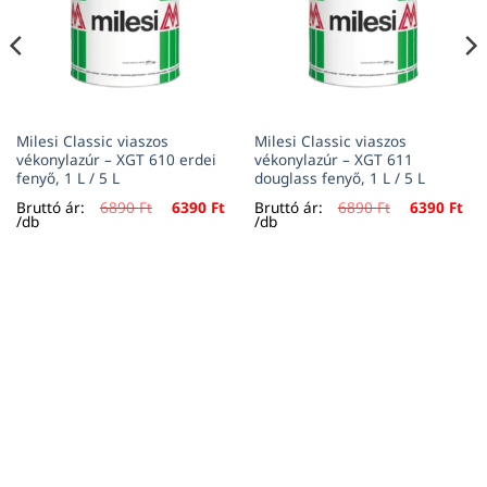
Milesi Classic viaszos
Milesi Classic viaszos
vékonylazúr – XGT 610 erdei
vékonylazúr – XGT 611
fenyő, 1 L / 5 L
douglass fenyő, 1 L / 5 L
urrent
Original
Current
Original
Cur
Bruttó ár:
6890
Ft
6390
Ft
Bruttó ár:
6890
Ft
6390
Ft
rice
price
price
price
pri
/db
/db
:
was:
is:
was:
is:
90 Ft.
6890 Ft.
6390 Ft.
6890 Ft.
639