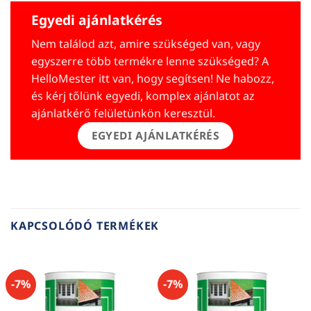
Egyedi ajánlatkérés
Nem találod azt, amire szükséged van, vagy
egyszerre több termékre lenne szükséged? A
HelloMester itt van, hogy segítsen! Ne habozz,
és kérj tőlünk egyedi, komplex ajánlatot az
ajánlatkérő felületünkön keresztül.
EGYEDI AJÁNLATKÉRÉS
KAPCSOLÓDÓ TERMÉKEK
-7%
-7%