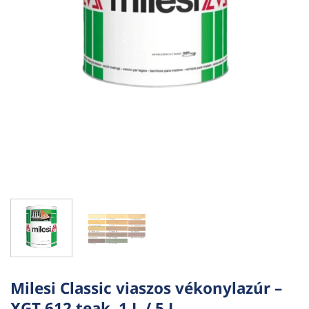
Milesi Classic viaszos vékonylazúr –
XGT 612 teak, 1 L / 5 L