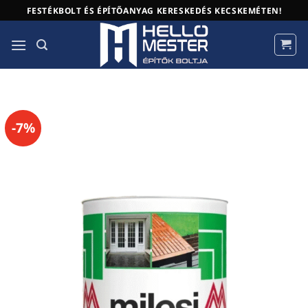
Skip
FESTÉKBOLT ÉS ÉPÍTŐANYAG KERESKEDÉS KECSKEMÉTEN!
to
content
-7%