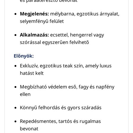
és páraáteresztő bevonat
Megjelenés:
mélybarna, egzotikus árnyalat,
selyemfényű felület
Alkalmazás:
ecsettel, hengerrel vagy
szórással egyszerűen felvihető
Előnyök:
Exkluzív, egzotikus teak szín, amely luxus
hatást kelt
Megbízható védelem eső, fagy és napfény
ellen
Könnyű felhordás és gyors száradás
Repedésmentes, tartós és rugalmas
bevonat