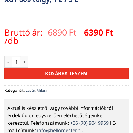
Original
Curr
Bruttó ár:
6890
Ft
6390
Ft
price
pric
/db
was:
is:
6890 Ft.
6390 
Milesi Classic viaszos vékonylazúr – XGT 609 tölgy, 1 L / 5 L 
KOSÁRBA TESZEM
Kategóriák:
Lazúr
,
Milesi
Aktuális készletről vagy további információkról
érdeklődjön egyszerűen elérhetőségeinken
keresztül. Telefonszámunk:
+36 (70) 904 9959
l E-
mail címünk:
info@hellomester.hu