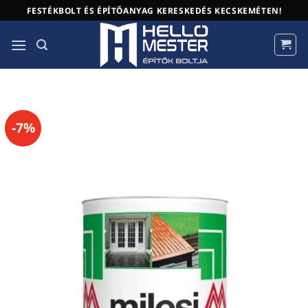
Skip
FESTÉKBOLT ÉS ÉPÍTŐANYAG KERESKEDÉS KECSKEMÉTEN!
to
content
-7%