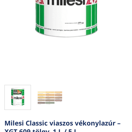
Milesi Classic viaszos vékonylazúr –
XGT 609 tölgy, 1 L / 5 L