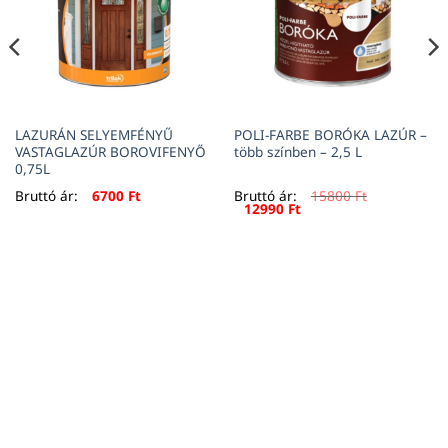
LAZURÁN SELYEMFÉNYŰ
POLI-FARBE BORÓKA LAZÚR –
VASTAGLAZÚR BOROVIFENYŐ
több színben – 2,5 L
0,75L
Bruttó ár:
6700
Ft
Bruttó ár:
15800
Ft
Original
Current
12990
Ft
price
price
was:
is:
15800 Ft.
12990 Ft.