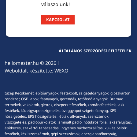
válaszolunk!
KAPCSOLAT
ÁLTALÁNOS SZERZŐDÉSI FELTÉTELEK
hellomester.hu
© 2026 l
Weboldalt készítette:
WEXO
tüzép Kecskemét, építőanyagok, festékbolt, szigetelőanyagok, gipszkarton
rendszer, OSB lapok, faanyagok, gerendák, tetőfedő anyagok, Bramac
termékek, vakolatok, glettek, diszperzit festékek, zománcfestékek, lakk
festékek, kőzetgyapot szigetelés, üveggyapot szigetelőanyag, XPS
hőszigetelés, EPS hőszigetelés, létrák, állványok, szerszámok,
vízszigetelés, padlóburkolatok, laminált padló, hőtükrös fólia, lakásfelújítás,
építkezés, szakértői tanácsadás, ingyenes házhozszállítás, kül- és beltéri
festékek, kézi szerszámok, gépi szerszámok, energiahatékonyság,