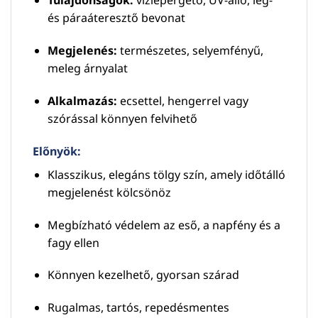
Tulajdonságok:
vízlepergető, UV-álló, lég-
és páraáteresztő bevonat
Megjelenés:
természetes, selyemfényű,
meleg árnyalat
Alkalmazás:
ecsettel, hengerrel vagy
szórással könnyen felvihető
Előnyök:
Klasszikus, elegáns tölgy szín, amely időtálló
megjelenést kölcsönöz
Megbízható védelem az eső, a napfény és a
fagy ellen
Könnyen kezelhető, gyorsan szárad
Rugalmas, tartós, repedésmentes