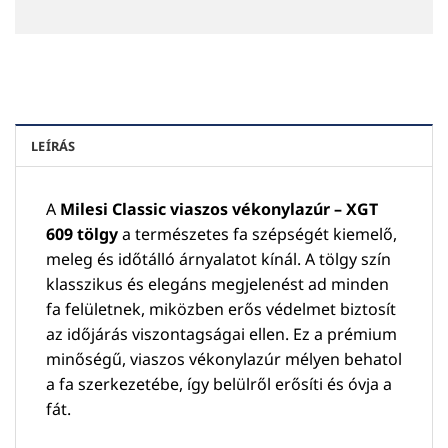
LEÍRÁS
A
Milesi Classic viaszos vékonylazúr – XGT
609 tölgy
a természetes fa szépségét kiemelő,
meleg és időtálló árnyalatot kínál. A tölgy szín
klasszikus és elegáns megjelenést ad minden
fa felületnek, miközben erős védelmet biztosít
az időjárás viszontagságai ellen. Ez a prémium
minőségű, viaszos vékonylazúr mélyen behatol
a fa szerkezetébe, így belülről erősíti és óvja a
fát.