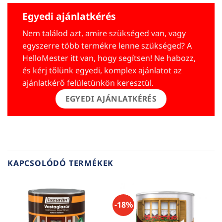
Egyedi ajánlatkérés
Nem találod azt, amire szükséged van, vagy
egyszerre több termékre lenne szükséged? A
HelloMester itt van, hogy segítsen! Ne habozz,
és kérj tőlünk egyedi, komplex ajánlatot az
ajánlatkérő felületünkön keresztül.
EGYEDI AJÁNLATKÉRÉS
KAPCSOLÓDÓ TERMÉKEK
-18%