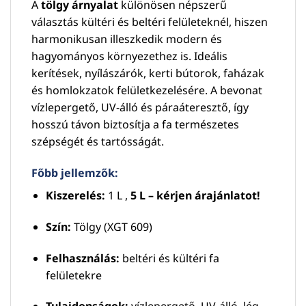
A
tölgy árnyalat
különösen népszerű
választás kültéri és beltéri felületeknél, hiszen
harmonikusan illeszkedik modern és
hagyományos környezethez is. Ideális
kerítések, nyílászárók, kerti bútorok, faházak
és homlokzatok felületkezelésére. A bevonat
vízlepergető, UV-álló és páraáteresztő, így
hosszú távon biztosítja a fa természetes
szépségét és tartósságát.
Főbb jellemzők:
Kiszerelés:
1 L ,
5 L – kérjen árajánlatot!
Szín:
Tölgy (XGT 609)
Felhasználás:
beltéri és kültéri fa
felületekre