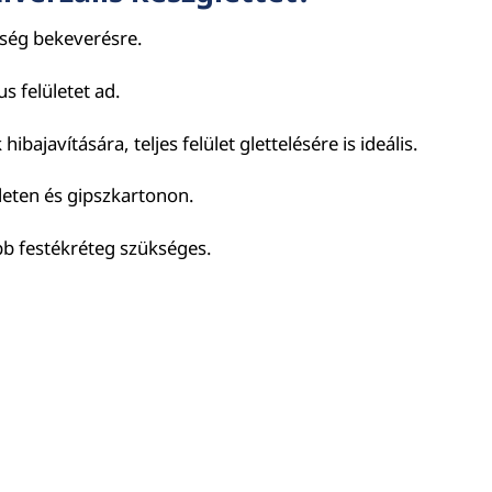
kség bekeverésre.
us felületet ad.
bajavítására, teljes felület glettelésére is ideális.
ületen és gipszkartonon.
b festékréteg szükséges.