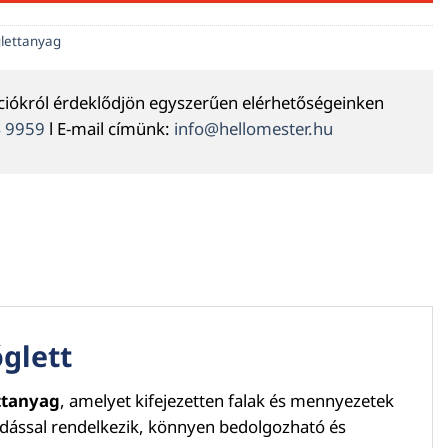
glettanyag
ációkról érdeklődjön egyszerűen elérhetőségeinken
4 9959
l E-mail címünk:
info@hellomester.hu
óglett
ettanyag
, amelyet kifejezetten falak és mennyezetek
apadással rendelkezik, könnyen bedolgozható és