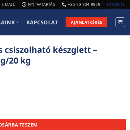
E-MAIL
NYITVATARTÁS
+36 70 904 9959
HÍRLEVÉL
SAINK
KAPCSOLAT
AJÁNLATKÉRÉS
 csiszolható készglett –
kg/20 kg
ett – beltéri simítóglett - 5kg/20 kg mennyiség
OSÁRBA TESZEM