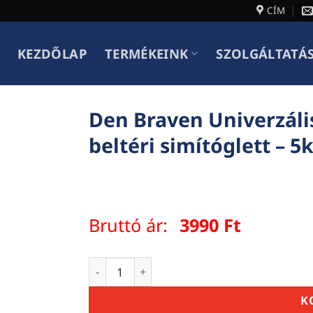
CÍM
KEZDŐLAP
TERMÉKEINK
SZOLGÁLTATÁ
Den Braven Univerzális
beltéri simítóglett – 5
Bruttó ár:
3990
Ft
Den Braven Univerzális csiszolható készgl
K