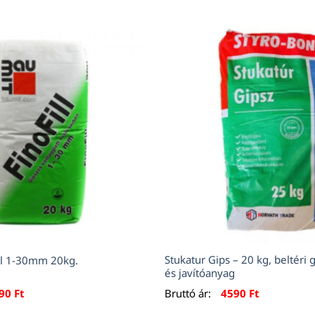
Stukatur Gips – 20 kg, beltéri 
ll 1-30mm 20kg.
és javítóanyag
690
Ft
Bruttó ár:
4590
Ft