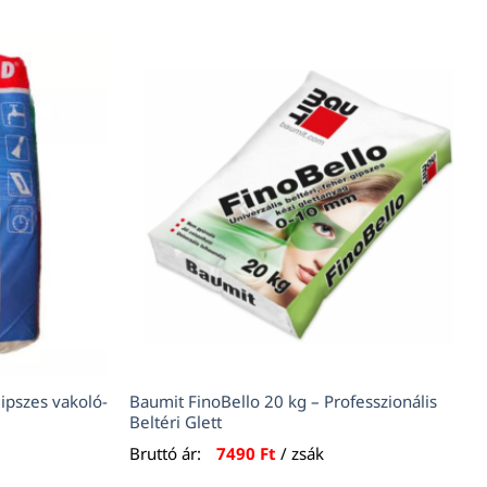
gipszes vakoló-
Baumit FinoBello 20 kg – Professzionális
Beltéri Glett
Bruttó ár:
7490
Ft
/ zsák