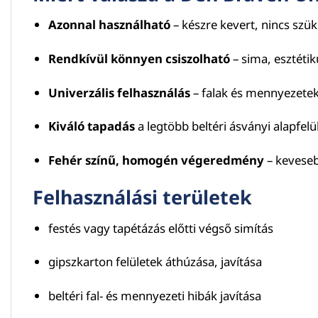
Azonnal használható
– készre kevert, nincs szü
Rendkívül könnyen csiszolható
– sima, esztétik
Univerzális felhasználás
– falak és mennyezetek hi
Kiváló tapadás
a legtöbb beltéri ásványi alapfel
Fehér színű, homogén végeredmény
– keveseb
Felhasználási területek
festés vagy tapétázás előtti végső simítás
gipszkarton felületek áthúzása, javítása
beltéri fal- és mennyezeti hibák javítása