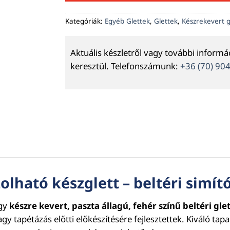
Kategóriák:
Egyéb Glettek
,
Glettek
,
Készrekevert 
Aktuális készletről vagy további inform
keresztül. Telefonszámunk:
+36 (70) 90
olható készglett – beltéri simít
gy
készre kevert, paszta állagú, fehér színű beltéri gl
agy tapétázás előtti előkészítésére fejlesztettek. Kiváló t