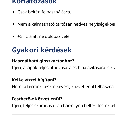
Korlátozások
Csak beltéri felhasználásra.
Nem alkalmazható tartósan nedves helyiségekben (
+5 °C alatt ne dolgozz vele.
Gyakori kérdések
Használható gipszkartonhoz?
Igen, a lapok teljes áthúzására és hibajavítására is ki
Kell-e vízzel hígítani?
Nem, a termék készre kevert, közvetlenül felhasznál
Festhető-e közvetlenül?
Igen, teljes száradás után bármilyen beltéri festékkel