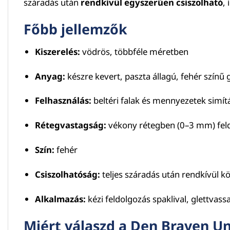
száradás után
rendkívül egyszerűen csiszolható
,
Főbb jellemzők
Kiszerelés:
vödrös, többféle méretben
Anyag:
készre kevert, paszta állagú, fehér színű 
Felhasználás:
beltéri falak és mennyezetek simítá
Rétegvastagság:
vékony rétegben (0–3 mm) fel
Szín:
fehér
Csiszolhatóság:
teljes száradás után rendkívül k
Alkalmazás:
kézi feldolgozás spaklival, glettvassa
Miért válaszd a Den Braven Un