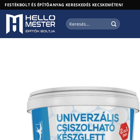
Skip
FESTÉKBOLT ÉS ÉPÍTŐANYAG KERESKEDÉS KECSKEMÉTEN!
to
content
Keresés
a
következőre: