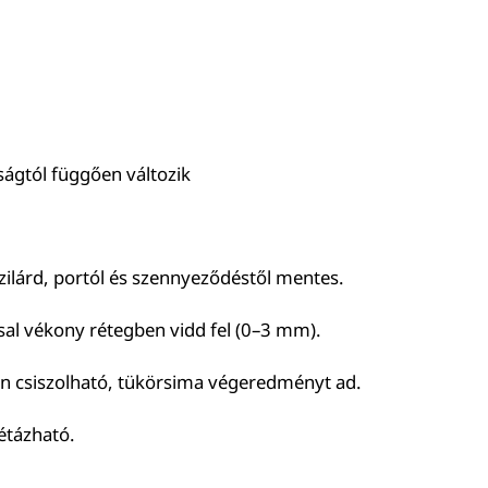
ságtól függően változik
szilárd, portól és szennyeződéstől mentes.
sal vékony rétegben vidd fel (0–3 mm).
en csiszolható, tükörsima végeredményt ad.
étázható.