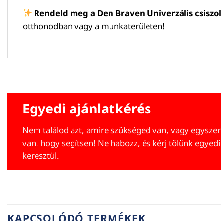
Rendeld meg a Den Braven Univerzális csiszol
otthonodban vagy a munkaterületen!
Egyedi ajánlatkérés
Nem találod azt, amire szükséged van, vagy egyszer
van, hogy segítsen! Ne habozz, és kérj tőlünk egyedi
keresztül.
KAPCSOLÓDÓ TERMÉKEK