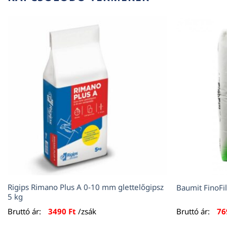
Rigips Rimano Plus A 0-10 mm glettelőgipsz
Baumit FinoFi
5 kg
Bruttó ár:
3490
Ft
/zsák
Bruttó ár:
7