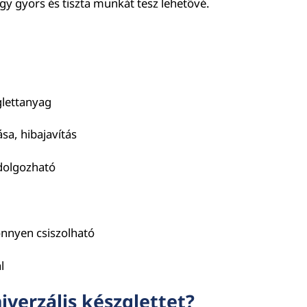
 így gyors és tiszta munkát tesz lehetővé.
glettanyag
sa, hibajavítás
dolgozható
önnyen csiszolható
l
iverzális készglettet?