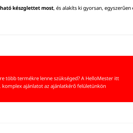
ható készglettet most
, és alakíts ki gyorsan, egyszerűen 
re több termékre lenne szükséged? A HelloMester itt
, komplex ajánlatot az ajánlatkérő felületünkön