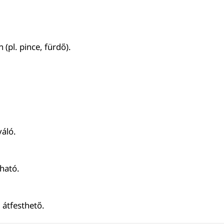
pl. pince, fürdő).
váló.
ható.
 átfesthető.