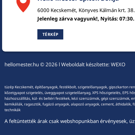
6000 Kecskemét, Könyves Kálmán krt. 38.
Jelenleg zárva vagyunk!, Nyitás: 07:30.
TÉRKÉP
hellomester.hu
© 2026 l Weboldalt készítette:
WEXO
tüzép Kecskemét, építőanyagok, festékbolt, szigetelőanyagok, gipszkarton ren
kőzetgyapot szigetelés, üveggyapot szigetelőanyag, XPS hőszigetelés, EPS hőszi
házhozszállítás, kül- és beltéri festékek, kézi szerszámok, gépi szerszámok, 
kemikáliák, ragasztók, fugázó anyagok, alapozó anyagok, cement, áthidalók, fö
technikák
A feltüntették árak csak webshopunkban érvényesek, üzl