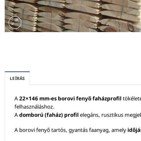
LEÍRÁS
A
22×146 mm-es borovi fenyő faházprofil
tökélet
felhasználáshoz.
A
domború (faház) profil
elegáns, rusztikus megjele
A borovi fenyő tartós, gyantás faanyag, amely
időjá