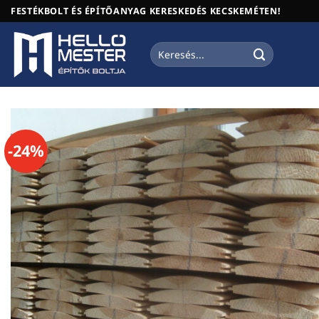
Skip
FESTÉKBOLT ÉS ÉPÍTŐANYAG KERESKEDÉS KECSKEMÉTEN!
to
content
Keresés
a
következőre:
-24%