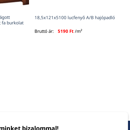
ágott
18,5x121x5100 lucfenyő A/B hajópadló
t fa burkolat
Bruttó ár:
5190
Ft
/m²
minket bizalommal!