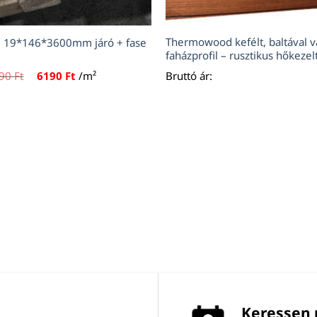
Thermowood kefélt, baltával v
B 19*146*3600mm járó + fase
faházprofil – rusztikus hőkezel
Original
Current
490
Ft
6190
Ft
/m²
Bruttó ár:
price
price
was:
is:
6490 Ft.
6190 Ft.
Keressen 