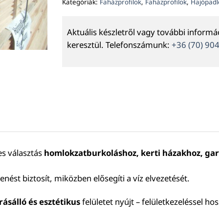
Kategóriák:
Faházprofilok
,
Faházprofilok
,
Hajópadl
Aktuális készletről vagy további inform
keresztül. Telefonszámunk:
+36 (70) 90
es választás
homlokzatburkoláshoz, kerti házakhoz, gar
nést biztosít, miközben elősegíti a víz elvezetését.
rásálló és esztétikus
felületet nyújt – felületkezeléssel h