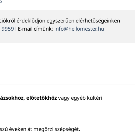
ó
ációkról érdeklődjön egyszerűen elérhetőségeinken
4 9959
l E-mail címünk:
info@hellomester.hu
ázsokhoz, előtetőkhöz
vagy egyéb kültéri
osszú éveken át megőrzi szépségét.