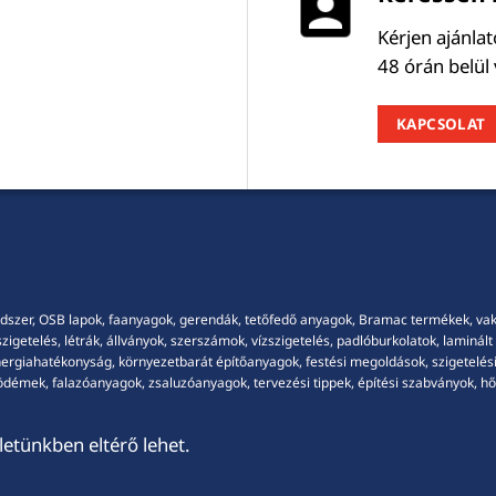
Kérjen ajánla
48 órán belül
KAPCSOLAT
dszer, OSB lapok, faanyagok, gerendák, tetőfedő anyagok, Bramac termékek, vakola
getelés, létrák, állványok, szerszámok, vízszigetelés, padlóburkolatok, laminált p
energiahatékonyság, környezetbarát építőanyagok, festési megoldások, szigetelési
démek, falazóanyagok, zsaluzóanyagok, tervezési tippek, építési szabványok, hősz
etünkben eltérő lehet.