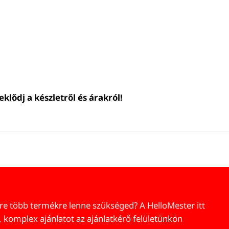
klődj a készletről és árakról!
re több termékre lenne szükséged? A HelloMester itt
, komplex ajánlatot az ajánlatkérő felületünkön