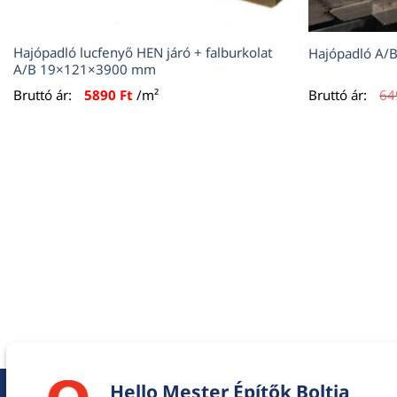
Hajópadló lucfenyő HEN járó + falburkolat
Hajópadló A/
A/B 19×121×3900 mm
Bruttó ár:
5890
Ft
/m²
Bruttó ár:
6
Hello Mester Építők Boltja