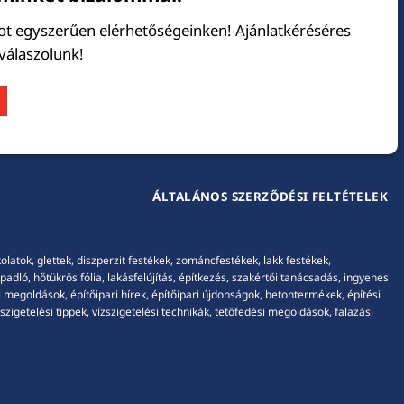
tot egyszerűen elérhetőségeinken! Ajánlatkéréséres
 válaszolunk!
ÁLTALÁNOS SZERZŐDÉSI FELTÉTELEK
tok, glettek, diszperzit festékek, zománcfestékek, lakk festékek,
adló, hőtükrös fólia, lakásfelújítás, építkezés, szakértői tanácsadás, ingyenes
 megoldások, építőipari hírek, építőipari újdonságok, betontermékek, építési
igetelési tippek, vízszigetelési technikák, tetőfedési megoldások, falazási