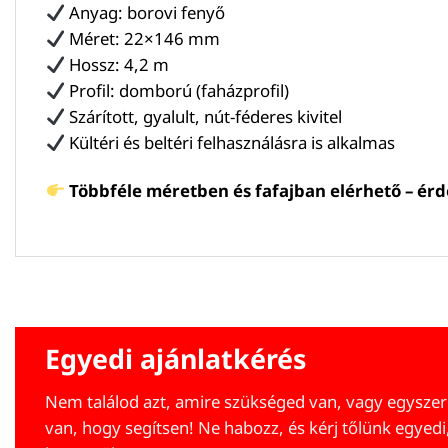
Anyag: borovi fenyő
Méret: 22×146 mm
Hossz: 4,2 m
Profil: domború (faházprofil)
Szárított, gyalult, nút-féderes kivitel
Kültéri és beltéri felhasználásra is alkalmas
Többféle méretben és fafajban elérhető – érde
Egyedi ajánlatkérés
Nem találod azt, amire szükséged van, vagy egyszer
van, hogy segítsen! Ne habozz, és kérj tőlünk egyedi