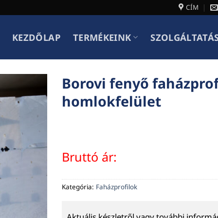
CÍM
KEZDŐLAP
TERMÉKEINK
SZOLGÁLTATÁ
Borovi fenyő faházprof
homlokfelület
Bruttó ár:
Kategória:
Faházprofilok
Aktuális készletről vagy további inform