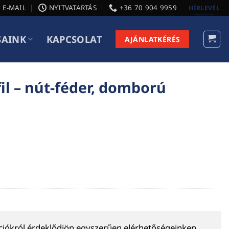
E-MAIL
NYITVATARTÁS
+36 70 904 9959
HÍRLEVÉL
SAINK
KAPCSOLAT
AJÁNLATKÉRÉS
il – nút-féder, domború
ációkról érdeklődjön egyszerűen elérhetőségeinken