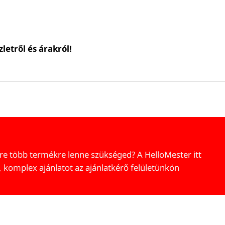
letről és árakról!
re több termékre lenne szükséged? A HelloMester itt
, komplex ajánlatot az ajánlatkérő felületünkön