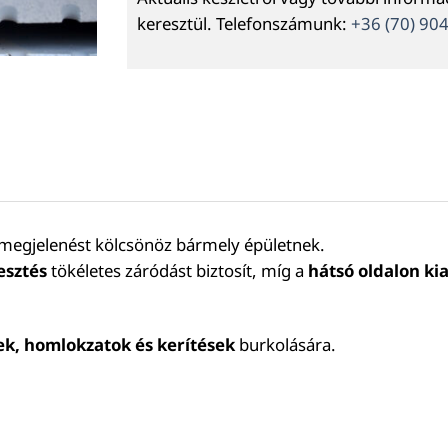
keresztül. Telefonszámunk:
+36 (70) 90
 megjelenést kölcsönöz bármely épületnek.
esztés
tökéletes záródást biztosít, míg a
hátsó oldalon ki
ek, homlokzatok és kerítések
burkolására.