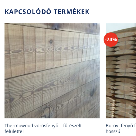
KAPCSOLÓDÓ TERMÉKEK
-24%
Thermowood vörösfenyő – fűrészelt
Borovi fenyő 
felülettel
hosszú