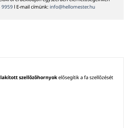
4 9959
l E-mail címünk:
info@hellomester.hu
alakított szellőzőhornyok
elősegítik a fa szellőzését