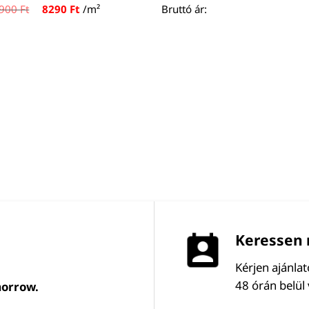
Original
Current
900
Ft
8290
Ft
/m²
Bruttó ár:
price
price
was:
is:
10900 Ft.
8290 Ft.
Keressen 
Kérjen ajánla
48 órán belül
morrow.