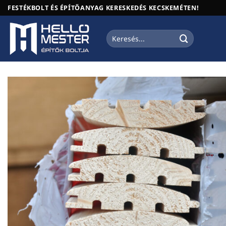
Skip
FESTÉKBOLT ÉS ÉPÍTŐANYAG KERESKEDÉS KECSKEMÉTEN!
to
content
Keresés
a
következőre: