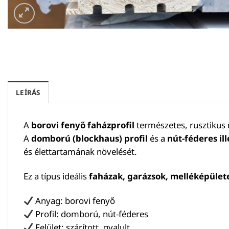
LEÍRÁS
A
borovi fenyő faházprofil
természetes, rusztikus
A
domború (blockhaus) profil
és a
nút-féderes ill
és élettartamának növelését.
Ez a típus ideális
faházak, garázsok, melléképület
Anyag: borovi fenyő
Profil: domború, nút-féderes
Felület: szárított, gyalult