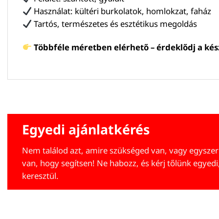
Használat: kültéri burkolatok, homlokzat, faház
Tartós, természetes és esztétikus megoldás
Többféle méretben elérhető – érdeklődj a kész
Egyedi ajánlatkérés
Nem találod azt, amire szükséged van, vagy egyszer
van, hogy segítsen! Ne habozz, és kérj tőlünk egyedi
keresztül.