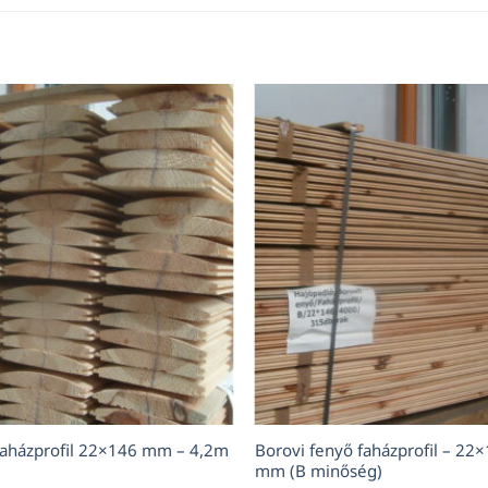
faházprofil 22×146 mm – 4,2m
Borovi fenyő faházprofil – 2
mm (B minőség)