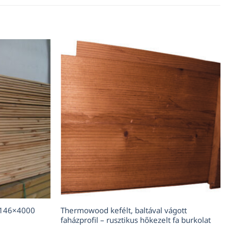
2×146×4000
Thermowood kefélt, baltával vágott
faházprofil – rusztikus hőkezelt fa burkolat