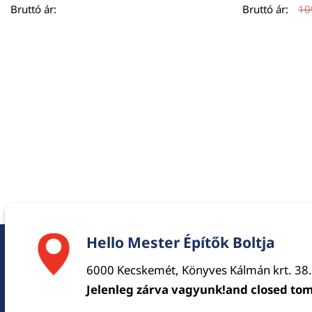
Bruttó ár:
Bruttó ár:
10
Hello Mester Építők Boltja
6000 Kecskemét, Könyves Kálmán krt. 38.
Jelenleg zárva vagyunk!and closed to