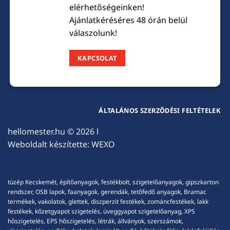
elérhetőségeinken!
Ajánlatkéréséres 48 órán belül
válaszolunk!
KAPCSOLAT
ÁLTALÁNOS SZERZŐDÉSI FELTÉTELEK
hellomester.hu
© 2026 l
Weboldalt készítette:
WEXO
tüzép Kecskemét, építőanyagok, festékbolt, szigetelőanyagok, gipszkarton
rendszer, OSB lapok, faanyagok, gerendák, tetőfedő anyagok, Bramac
termékek, vakolatok, glettek, diszperzit festékek, zománcfestékek, lakk
festékek, kőzetgyapot szigetelés, üveggyapot szigetelőanyag, XPS
hőszigetelés, EPS hőszigetelés, létrák, állványok, szerszámok,