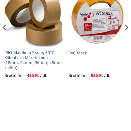
PRO Maszkoló Szalag 60°C –
PVC Mask
Különböző Méretekben
(18mm, 24mm, 36mm, 48mm
x 45m)
Bruttó ár:
420
Ft
/ db
Bruttó ár:
930
Ft
/db