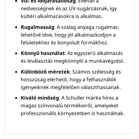
Víz- és időjárásállóság
: Ellenáll a
nedvességnek és az UV-sugárzásnak, így
kültéri alkalmazásokra is alkalmas.
Rugalmasság
: A szalag anyaga rugalmas,
lehetővé téve, hogy jól alkalmazkodjon a
felületekhez és bonyolult formákhoz.
Könnyű használat
: Az egyszerű alkalmazás
és leválasztás megkönnyíti a munkavégzést.
Különböző méretek
: Számos szélesség és
hosszúság elérhető, hogy a felhasználók
igényeiknek megfelelően választhassanak.
Kiváló minőség
: A Schuller márka híres a
magas színvonalú termékeiről, amelyeket
professzionális környezetben is használnak.