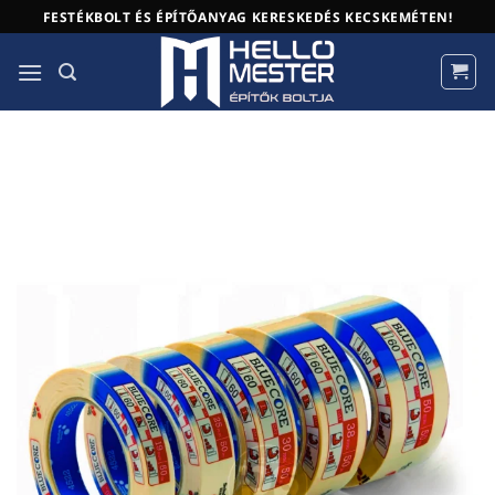
Skip
FESTÉKBOLT ÉS ÉPÍTŐANYAG KERESKEDÉS KECSKEMÉTEN!
to
content