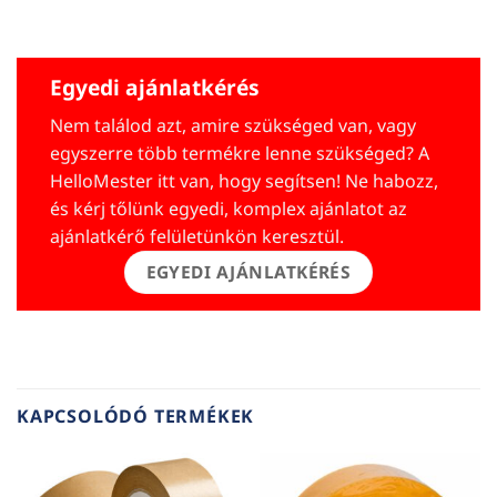
Egyedi ajánlatkérés
Nem találod azt, amire szükséged van, vagy
egyszerre több termékre lenne szükséged? A
HelloMester itt van, hogy segítsen! Ne habozz,
és kérj tőlünk egyedi, komplex ajánlatot az
ajánlatkérő felületünkön keresztül.
EGYEDI AJÁNLATKÉRÉS
KAPCSOLÓDÓ TERMÉKEK