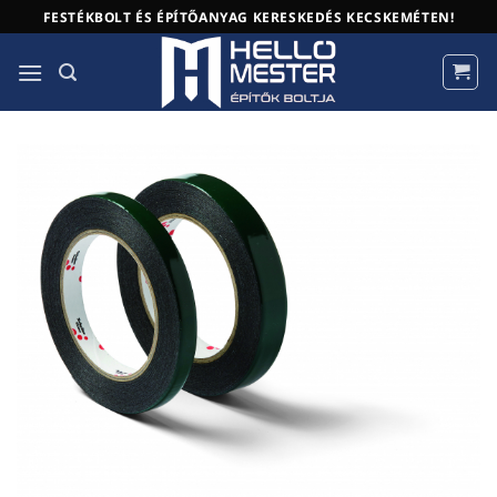
Skip
FESTÉKBOLT ÉS ÉPÍTŐANYAG KERESKEDÉS KECSKEMÉTEN!
to
content