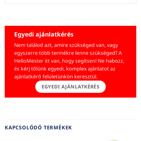
Egyedi ajánlatkérés
Nem találod azt, amire szükséged van, vagy
egyszerre több termékre lenne szükséged? A
HelloMester itt van, hogy segítsen! Ne habozz,
és kérj tőlünk egyedi, komplex ajánlatot az
ajánlatkérő felületünkön keresztül.
EGYEDI AJÁNLATKÉRÉS
KAPCSOLÓDÓ TERMÉKEK