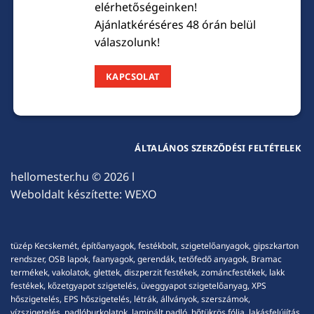
elérhetőségeinken!
Ajánlatkéréséres 48 órán belül
válaszolunk!
KAPCSOLAT
ÁLTALÁNOS SZERZŐDÉSI FELTÉTELEK
hellomester.hu
© 2026 l
Weboldalt készítette:
WEXO
tüzép Kecskemét, építőanyagok, festékbolt, szigetelőanyagok, gipszkarton
rendszer, OSB lapok, faanyagok, gerendák, tetőfedő anyagok, Bramac
termékek, vakolatok, glettek, diszperzit festékek, zománcfestékek, lakk
festékek, kőzetgyapot szigetelés, üveggyapot szigetelőanyag, XPS
hőszigetelés, EPS hőszigetelés, létrák, állványok, szerszámok,
vízszigetelés, padlóburkolatok, laminált padló, hőtükrös fólia, lakásfelújítás,