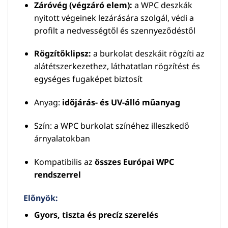
Záróvég (végzáró elem):
a WPC deszkák
nyitott végeinek lezárására szolgál, védi a
profilt a nedvességtől és szennyeződéstől
Rögzítőklipsz:
a burkolat deszkáit rögzíti az
alátétszerkezethez, láthatatlan rögzítést és
egységes fugaképet biztosít
Anyag:
időjárás- és UV-álló műanyag
Szín: a WPC burkolat színéhez illeszkedő
árnyalatokban
Kompatibilis az
összes Európai WPC
rendszerrel
Előnyök:
Gyors, tiszta és precíz szerelés