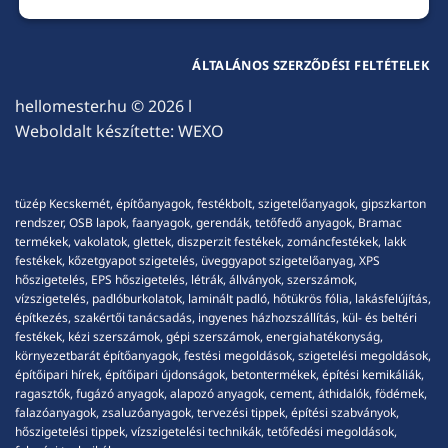
ÁLTALÁNOS SZERZŐDÉSI FELTÉTELEK
hellomester.hu
© 2026 l
Weboldalt készítette:
WEXO
tüzép Kecskemét, építőanyagok, festékbolt, szigetelőanyagok, gipszkarton
rendszer, OSB lapok, faanyagok, gerendák, tetőfedő anyagok, Bramac
termékek, vakolatok, glettek, diszperzit festékek, zománcfestékek, lakk
festékek, kőzetgyapot szigetelés, üveggyapot szigetelőanyag, XPS
hőszigetelés, EPS hőszigetelés, létrák, állványok, szerszámok,
vízszigetelés, padlóburkolatok, laminált padló, hőtükrös fólia, lakásfelújítás,
építkezés, szakértői tanácsadás, ingyenes házhozszállítás, kül- és beltéri
festékek, kézi szerszámok, gépi szerszámok, energiahatékonyság,
környezetbarát építőanyagok, festési megoldások, szigetelési megoldások,
építőipari hírek, építőipari újdonságok, betontermékek, építési kemikáliák,
ragasztók, fugázó anyagok, alapozó anyagok, cement, áthidalók, födémek,
falazóanyagok, zsaluzóanyagok, tervezési tippek, építési szabványok,
hőszigetelési tippek, vízszigetelési technikák, tetőfedési megoldások,