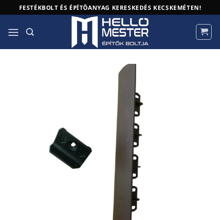
Skip
FESTÉKBOLT ÉS ÉPÍTŐANYAG KERESKEDÉS KECSKEMÉTEN!
to
content