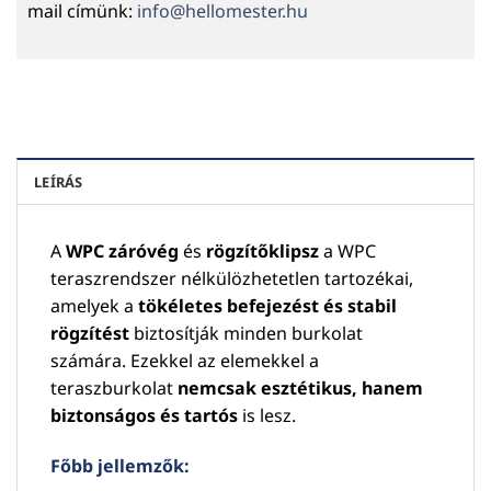
mail címünk:
info@hellomester.hu
LEÍRÁS
A
WPC záróvég
és
rögzítőklipsz
a WPC
teraszrendszer nélkülözhetetlen tartozékai,
amelyek a
tökéletes befejezést és stabil
rögzítést
biztosítják minden burkolat
számára. Ezekkel az elemekkel a
teraszburkolat
nemcsak esztétikus, hanem
biztonságos és tartós
is lesz.
Főbb jellemzők: