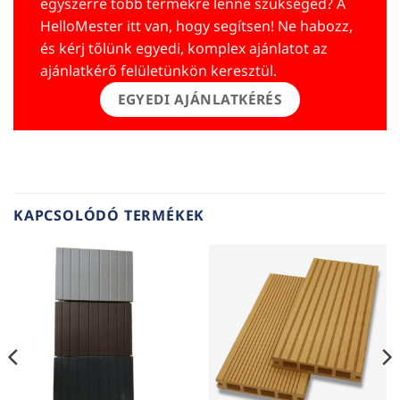
egyszerre több termékre lenne szükséged? A
HelloMester itt van, hogy segítsen! Ne habozz,
és kérj tőlünk egyedi, komplex ajánlatot az
ajánlatkérő felületünkön keresztül.
EGYEDI AJÁNLATKÉRÉS
KAPCSOLÓDÓ TERMÉKEK