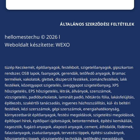
ÁLTALÁNOS SZERZŐDÉSI FELTÉTELEK
hellomester.hu
© 2026 l
Weboldalt készítette:
WEXO
tüzép Kecskemét, építőanyagok, festékbolt, szigetelőanyagok, gipszkarton
rendszer, OSB lapok, faanyagok, gerendák, tetőfedő anyagok, Bramac
termékek, vakolatok, glettek, diszperzit festékek, zománcfestékek, lakk
festékek, kőzetgyapot szigetelés, üveggyapot szigetelőanyag, XPS
hőszigetelés, EPS hőszigetelés, létrák, állványok, szerszámok,
vízszigetelés, padlóburkolatok, laminált padló, hőtükrös fólia, lakásfelújítás,
építkezés, szakértői tanácsadás, ingyenes házhozszállítás, kül- és beltéri
festékek, kézi szerszámok, gépi szerszámok, energiahatékonyság,
környezetbarát építőanyagok, festési megoldások, szigetelési megoldások,
építőipari hírek, építőipari újdonságok, betontermékek, építési kemikáliák,
ragasztók, fugázó anyagok, alapozó anyagok, cement, áthidalók, födémek,
falazóanyagok, zsaluzóanyagok, tervezési tippek, építési szabványok,
hőszigetelési tippek, vízszigetelési technikák, tetőfedési megoldások,