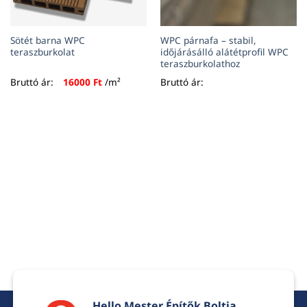
Sötét barna WPC
WPC párnafa – stabil,
teraszburkolat
időjárásálló alátétprofil WPC
teraszburkolathoz
Bruttó ár:
16000
Ft
/m²
Bruttó ár:
Hello Mester Építők Boltja