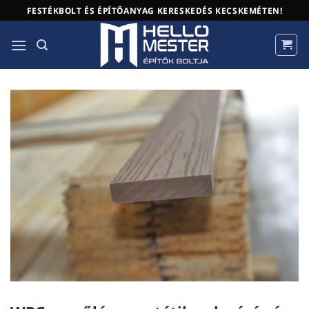
Skip
FESTÉKBOLT ÉS ÉPÍTŐANYAG KERESKEDÉS KECSKEMÉTEN!
to
content