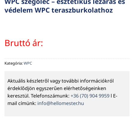
WPC szegőléc – esztétikus lezárás és
védelem WPC teraszburkolathoz
Bruttó ár:
Kategória:
WPC
Aktuális készletről vagy további információkról
érdeklődjön egyszerűen elérhetőségeinken
keresztül. Telefonszámunk:
+36 (70) 904 9959
l E-
mail címünk:
info@hellomester.hu