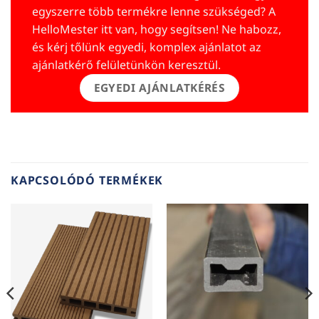
egyszerre több termékre lenne szükséged? A
HelloMester itt van, hogy segítsen! Ne habozz,
és kérj tőlünk egyedi, komplex ajánlatot az
ajánlatkérő felületünkön keresztül.
EGYEDI AJÁNLATKÉRÉS
KAPCSOLÓDÓ TERMÉKEK