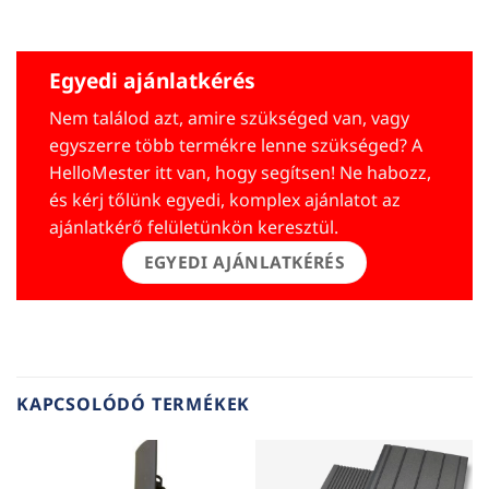
Egyedi ajánlatkérés
Nem találod azt, amire szükséged van, vagy
egyszerre több termékre lenne szükséged? A
HelloMester itt van, hogy segítsen! Ne habozz,
és kérj tőlünk egyedi, komplex ajánlatot az
ajánlatkérő felületünkön keresztül.
EGYEDI AJÁNLATKÉRÉS
KAPCSOLÓDÓ TERMÉKEK