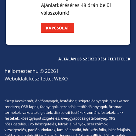
Ajánlatkéréséres 48 órán belül
válaszolunk!
KAPCSOLAT
ÁLTALÁNOS SZERZŐDÉSI FELTÉTELEK
hellomester.hu
© 2026 l
Weboldalt készítette:
WEXO
tüzép Kecskemét, építőanyagok, festékbolt, szigetelőanyagok, gipszkarton
rendszer, OSB lapok, faanyagok, gerendák, tetőfedő anyagok, Bramac
termékek, vakolatok, glettek, diszperzit festékek, zománcfestékek, lakk
festékek, kőzetgyapot szigetelés, üveggyapot szigetelőanyag, XPS
hőszigetelés, EPS hőszigetelés, létrák, állványok, szerszámok,
vízszigetelés, padlóburkolatok, laminált padló, hőtükrös fólia, lakásfelújítás,
építkezés, szakértői tanácsadás, ingyenes házhozszállítás, kül- és beltéri