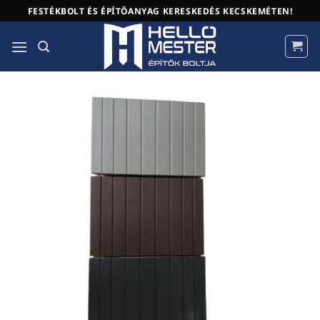
Skip
FESTÉKBOLT ÉS ÉPÍTŐANYAG KERESKEDÉS KECSKEMÉTEN!
to
content