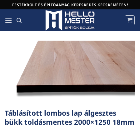
Skip
FESTÉKBOLT ÉS ÉPÍTŐANYAG KERESKEDÉS KECSKEMÉTEN!
to
content
Táblásított lombos lap álgesztes
bükk toldásmentes 2000×1250 18mm