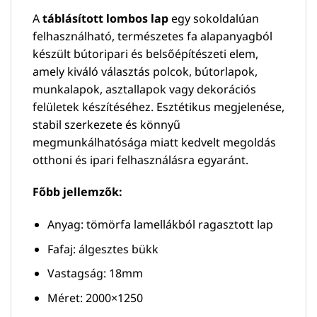
A
táblásított lombos lap
egy sokoldalúan
felhasználható, természetes fa alapanyagból
készült bútoripari és belsőépítészeti elem,
amely kiváló választás polcok, bútorlapok,
munkalapok, asztallapok vagy dekorációs
felületek készítéséhez. Esztétikus megjelenése,
stabil szerkezete és könnyű
megmunkálhatósága miatt kedvelt megoldás
otthoni és ipari felhasználásra egyaránt.
Főbb jellemzők:
Anyag: tömörfa lamellákból ragasztott lap
Fafaj: álgesztes bükk
Vastagság: 18mm
Méret: 2000×1250