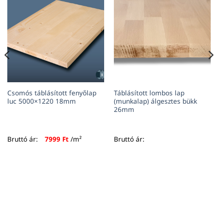
Csomós táblásított fenyőlap
Táblásított lombos lap
luc 5000×1220 18mm
(munkalap) álgesztes bükk
26mm
Bruttó ár:
7999
Ft
/m²
Bruttó ár: