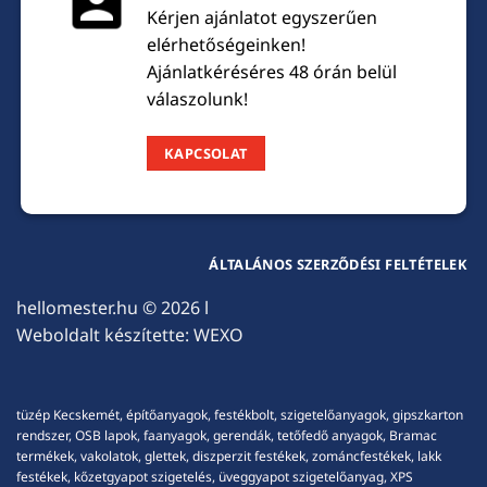
Kérjen ajánlatot egyszerűen
elérhetőségeinken!
Ajánlatkéréséres 48 órán belül
válaszolunk!
KAPCSOLAT
ÁLTALÁNOS SZERZŐDÉSI FELTÉTELEK
hellomester.hu
© 2026 l
Weboldalt készítette:
WEXO
tüzép Kecskemét, építőanyagok, festékbolt, szigetelőanyagok, gipszkarton
rendszer, OSB lapok, faanyagok, gerendák, tetőfedő anyagok, Bramac
termékek, vakolatok, glettek, diszperzit festékek, zománcfestékek, lakk
festékek, kőzetgyapot szigetelés, üveggyapot szigetelőanyag, XPS