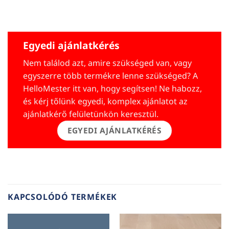
Egyedi ajánlatkérés
Nem találod azt, amire szükséged van, vagy
egyszerre több termékre lenne szükséged? A
HelloMester itt van, hogy segítsen! Ne habozz,
és kérj tőlünk egyedi, komplex ajánlatot az
ajánlatkérő felületünkön keresztül.
EGYEDI AJÁNLATKÉRÉS
KAPCSOLÓDÓ TERMÉKEK