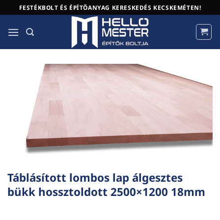
Skip
FESTÉKBOLT ÉS ÉPÍTŐANYAG KERESKEDÉS KECSKEMÉTEN!
to
content
Táblásított lombos lap álgesztes
bükk hossztoldott 2500×1200 18mm