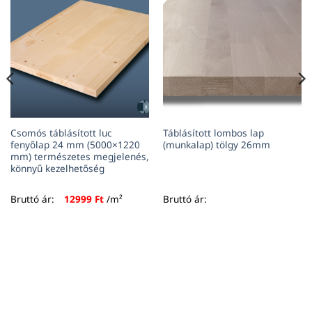
Csomós táblásított luc
Táblásított lombos lap
fenyőlap 24 mm (5000×1220
(munkalap) tölgy 26mm
mm) természetes megjelenés,
könnyű kezelhetőség
Bruttó ár:
12999
Ft
/m²
Bruttó ár: