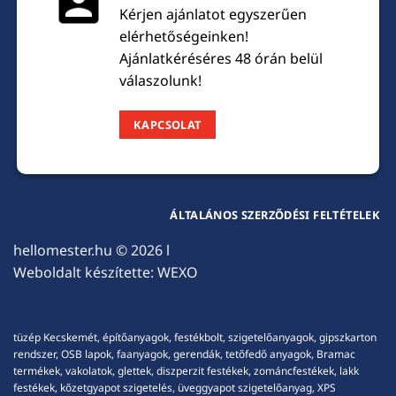
Kérjen ajánlatot egyszerűen
elérhetőségeinken!
Ajánlatkéréséres 48 órán belül
válaszolunk!
KAPCSOLAT
ÁLTALÁNOS SZERZŐDÉSI FELTÉTELEK
hellomester.hu
© 2026 l
Weboldalt készítette:
WEXO
tüzép Kecskemét, építőanyagok, festékbolt, szigetelőanyagok, gipszkarton
rendszer, OSB lapok, faanyagok, gerendák, tetőfedő anyagok, Bramac
termékek, vakolatok, glettek, diszperzit festékek, zománcfestékek, lakk
festékek, kőzetgyapot szigetelés, üveggyapot szigetelőanyag, XPS