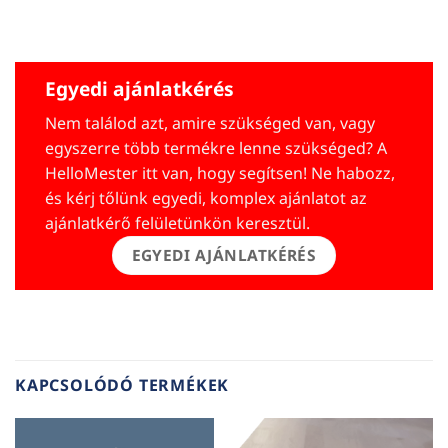
Egyedi ajánlatkérés
Nem találod azt, amire szükséged van, vagy
egyszerre több termékre lenne szükséged? A
HelloMester itt van, hogy segítsen! Ne habozz,
és kérj tőlünk egyedi, komplex ajánlatot az
ajánlatkérő felületünkön keresztül.
EGYEDI AJÁNLATKÉRÉS
KAPCSOLÓDÓ TERMÉKEK