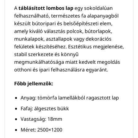
A
táblásított lombos lap
egy sokoldalúan
felhasználható, természetes fa alapanyagból
készült bútoripari és belsőépítészeti elem,
amely kiváló választás polcok, bútorlapok,
munkalapok, asztallapok vagy dekorációs
felületek készítéséhez. Esztétikus megjelenése,
stabil szerkezete és könnyű
megmunkálhatósága miatt kedvelt megoldás
otthoni és ipari felhasználásra egyaránt.
Főbb jellemzők:
Anyag: tömörfa lamellákból ragasztott lap
Fafaj: álgesztes bükk
Vastagság: 18mm
Méret: 2500×1200