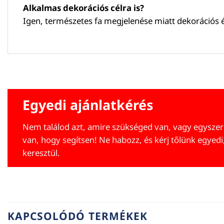
Alkalmas dekorációs célra is?
Igen, természetes fa megjelenése miatt dekorációs és
Egyedi ajánlatkérés
Nem találod azt, amire szükséged van, vagy egyszer
van, hogy segítsen! Ne habozz, és kérj tőlünk egyedi
keresztül.
KAPCSOLÓDÓ TERMÉKEK