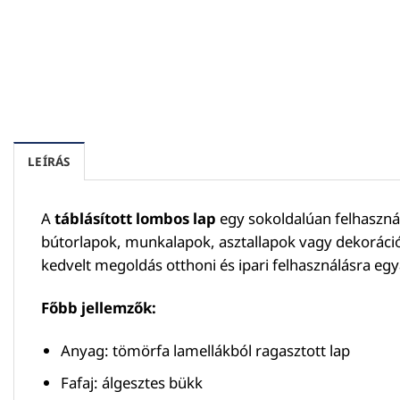
LEÍRÁS
A
táblásított lombos lap
egy sokoldalúan felhasznál
bútorlapok, munkalapok, asztallapok vagy dekoráció
kedvelt megoldás otthoni és ipari felhasználásra egy
Főbb jellemzők:
Anyag: tömörfa lamellákból ragasztott lap
Fafaj: álgesztes bükk