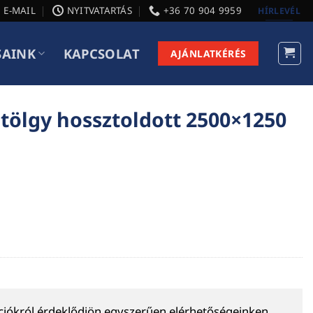
E-MAIL
NYITVATARTÁS
+36 70 904 9959
HÍRLEVÉL
SAINK
KAPCSOLAT
AJÁNLATKÉRÉS
 tölgy hossztoldott 2500×1250
ációkról érdeklődjön egyszerűen elérhetőségeinken