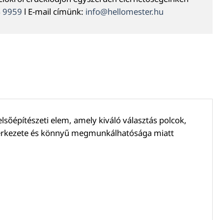
4 9959
l E-mail címünk:
info@hellomester.hu
lsőépítészeti elem, amely kiváló választás polcok,
 szerkezete és könnyű megmunkálhatósága miatt