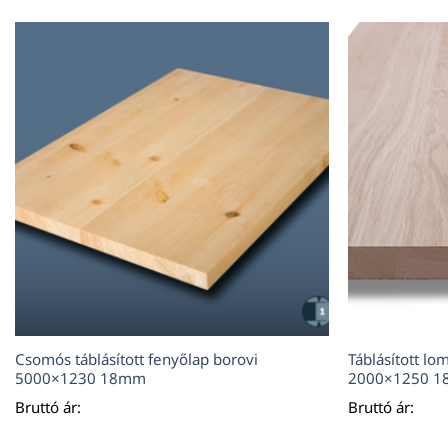
Csomós táblásított fenyőlap borovi
Táblásított lo
5000×1230 18mm
2000×1250 
Bruttó ár:
Bruttó ár: