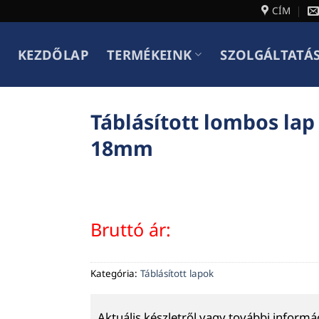
CÍM
KEZDŐLAP
TERMÉKEINK
SZOLGÁLTATÁ
Táblásított lombos lap
18mm
Bruttó ár:
Kategória:
Táblásított lapok
Aktuális készletről vagy további inform