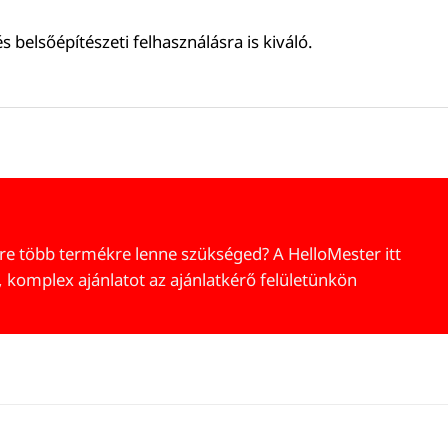
 belsőépítészeti felhasználásra is kiváló.
re több termékre lenne szükséged? A HelloMester itt
, komplex ajánlatot az ajánlatkérő felületünkön