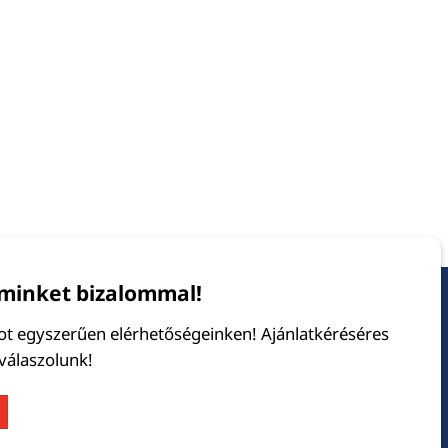
minket bizalommal!
tot egyszerűen elérhetőségeinken! Ajánlatkéréséres
 válaszolunk!