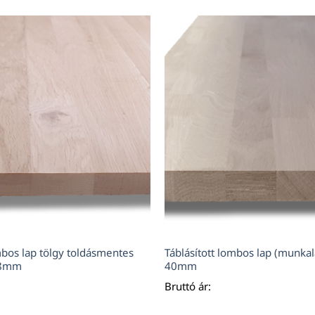
mbos lap tölgy toldásmentes
Táblásított lombos lap (munkal
18mm
40mm
Bruttó ár: