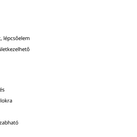
t, lépcsőelem
letkezelhető
és
élokra
zabható