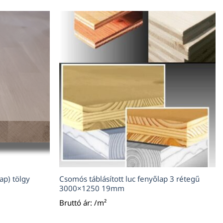
ap) tölgy
Csomós táblásított luc fenyőlap 3 rétegű
3000×1250 19mm
Bruttó ár: /m²