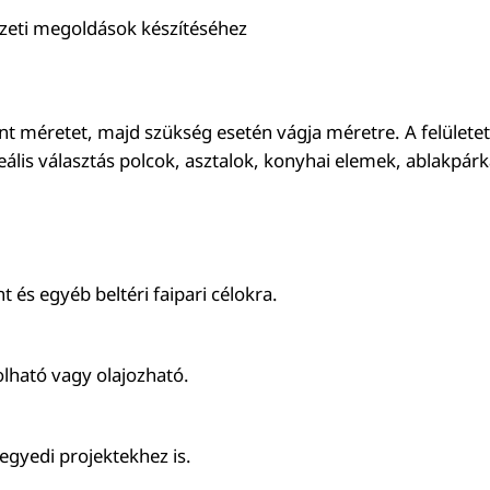
szeti megoldások készítéséhez
vánt méretet, majd szükség esetén vágja méretre. A felületet c
eális választás polcok, asztalok, konyhai elemek, ablakpá
 és egyéb beltéri faipari célokra.
colható vagy olajozható.
 egyedi projektekhez is.