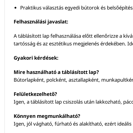
Praktikus választás egyedi bútorok és belsőépíté
Felhasználási javaslat:
A táblásított lap felhasználása előtt ellenőrizze a kí
tartósság és az esztétikus megjelenés érdekében. Id
Gyakori kérdések:
Mire használható a táblásított lap?
Bútorlapként, polcként, asztallapként, munkapultként
Felületkezelhető?
Igen, a táblásított lap csiszolás után lakkozható, pá
Könnyen megmunkálható?
Igen, jól vágható, fúrható és alakítható, ezért ideális