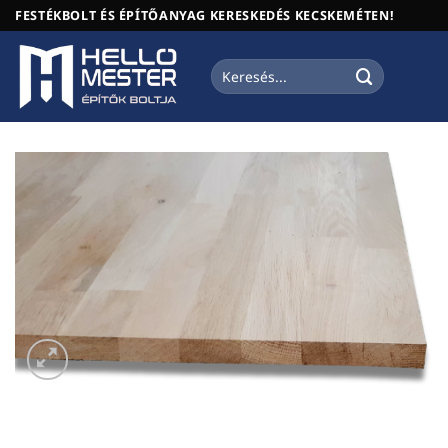
Skip
FESTÉKBOLT ÉS ÉPÍTŐANYAG KERESKEDÉS KECSKEMÉTEN!
to
content
Keresés
a
következőre: