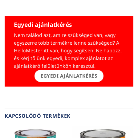
Egyedi ajánlatkérés
Nem találod azt, amire szükséged van, vagy
egyszerre több termékre lenne szükséged? A
HelloMester itt van, hogy segítsen! Ne habozz,
és kérj tőlünk egyedi, komplex ajánlatot az
ajánlatkérő felületünkön keresztül.
EGYEDI AJÁNLATKÉRÉS
KAPCSOLÓDÓ TERMÉKEK