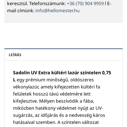
keresztül. Telefonszámunk:
+36 (70) 904 9959
l E-
mail címünk:
info@hellomester.hu
LEÍRÁS
Sadolin UV Extra kültéri lazúr színtelen 0,75
L
egy prémium minőségű, oldószeres
vékonylazúr, amely kifejezetten kültéri fa
felületek hosszú távú védelmére lett
kifejlesztve. Mélyen beszívódik a fába,
miközben hatékony védelmet nyújt az UV-
sugárzás, az időjárás és a nedvesség káros
hatásaival szemben. A színtelen változat