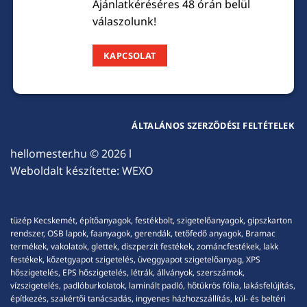
Ajánlatkéréséres 48 órán belül
válaszolunk!
KAPCSOLAT
ÁLTALÁNOS SZERZŐDÉSI FELTÉTELEK
hellomester.hu
© 2026 l
Weboldalt készítette:
WEXO
tüzép Kecskemét, építőanyagok, festékbolt, szigetelőanyagok, gipszkarton
rendszer, OSB lapok, faanyagok, gerendák, tetőfedő anyagok, Bramac
termékek, vakolatok, glettek, diszperzit festékek, zománcfestékek, lakk
festékek, kőzetgyapot szigetelés, üveggyapot szigetelőanyag, XPS
hőszigetelés, EPS hőszigetelés, létrák, állványok, szerszámok,
vízszigetelés, padlóburkolatok, laminált padló, hőtükrös fólia, lakásfelújítás,
építkezés, szakértői tanácsadás, ingyenes házhozszállítás, kül- és beltéri