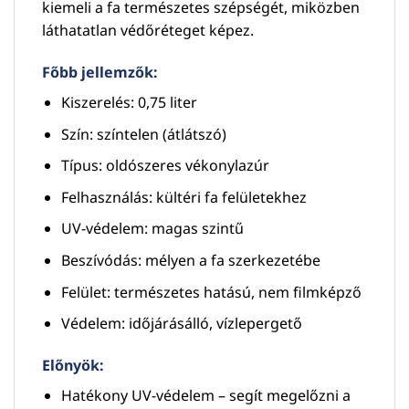
kiemeli a fa természetes szépségét, miközben
láthatatlan védőréteget képez.
Főbb jellemzők:
Kiszerelés: 0,75 liter
Szín: színtelen (átlátszó)
Típus: oldószeres vékonylazúr
Felhasználás: kültéri fa felületekhez
UV-védelem: magas szintű
Beszívódás: mélyen a fa szerkezetébe
Felület: természetes hatású, nem filmképző
Védelem: időjárásálló, vízlepergető
Előnyök:
Hatékony UV-védelem – segít megelőzni a