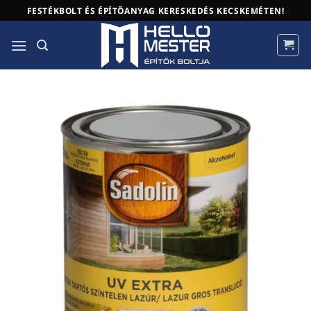
Skip
FESTÉKBOLT ÉS ÉPÍTŐANYAG KERESKEDÉS KECSKEMÉTEN!
to
content