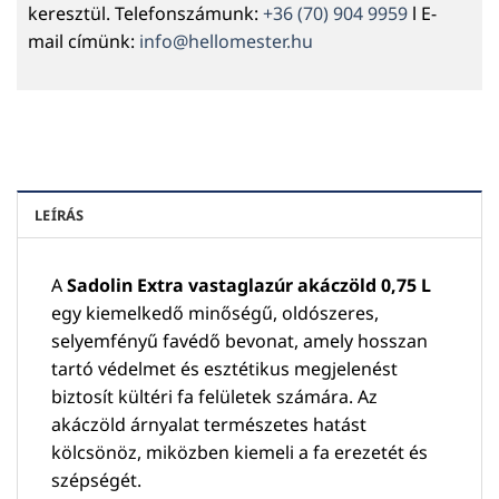
keresztül. Telefonszámunk:
+36 (70) 904 9959
l E-
mail címünk:
info@hellomester.hu
LEÍRÁS
A
Sadolin Extra vastaglazúr akáczöld 0,75 L
egy kiemelkedő minőségű, oldószeres,
selyemfényű favédő bevonat, amely hosszan
tartó védelmet és esztétikus megjelenést
biztosít kültéri fa felületek számára. Az
akáczöld árnyalat természetes hatást
kölcsönöz, miközben kiemeli a fa erezetét és
szépségét.