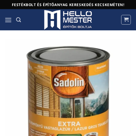
Skip
FESTÉKBOLT ÉS ÉPÍTŐANYAG KERESKEDÉS KECSKEMÉTEN!
to
content