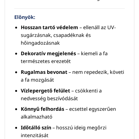
Előnyök:
Hosszan tartó védelem
– ellenáll az UV-
sugárzásnak, csapadéknak és
hőingadozásnak
Dekoratív megjelenés
– kiemeli a fa
természetes erezetét
Rugalmas bevonat
– nem repedezik, követi
a fa mozgását
Vízlepergető felület
– csökkenti a
nedvesség beszívódását
Könnyű felhordás
– ecsettel egyszerűen
alkalmazható
Időtálló szín
– hosszú ideig megőrzi
intenzitását