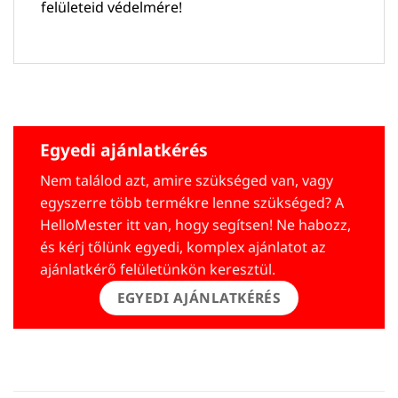
felületeid védelmére!
Egyedi ajánlatkérés
Nem találod azt, amire szükséged van, vagy
egyszerre több termékre lenne szükséged? A
HelloMester itt van, hogy segítsen! Ne habozz,
és kérj tőlünk egyedi, komplex ajánlatot az
ajánlatkérő felületünkön keresztül.
EGYEDI AJÁNLATKÉRÉS