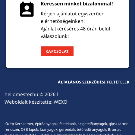
Keressen minket bizalommal!
Kérjen ajánlatot egyszerűen
elérhetőségeinken!
Ajánlatkéréséres 48 órán belül
válaszolunk!
KAPCSOLAT
ÁLTALÁNOS SZERZŐDÉSI FELTÉTELEK
hellomester.hu
© 2026 l
Weboldalt készítette:
WEXO
tüzép Kecskemét, építőanyagok, festékbolt, szigetelőanyagok, gipszkarton
rendszer, OSB lapok, faanyagok, gerendák, tetőfedő anyagok, Bramac