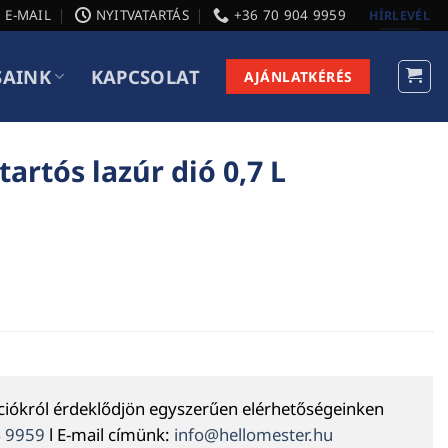
E-MAIL
NYITVATARTÁS
+36 70 904 9959
HÍRLEVÉL
SAINK
KAPCSOLAT
AJÁNLATKÉRÉS
artós lazúr dió 0,7 L
ációkról érdeklődjön egyszerűen elérhetőségeinken
4 9959
l E-mail címünk:
info@hellomester.hu