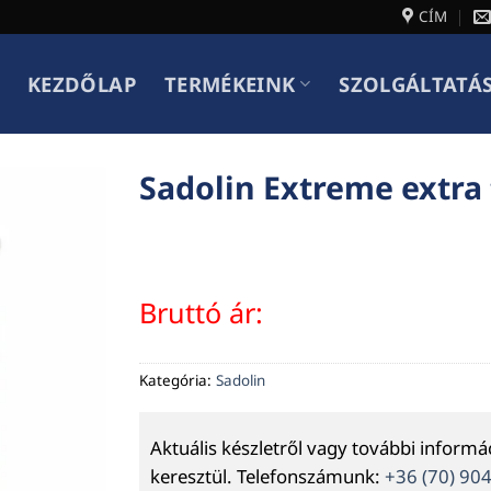
CÍM
KEZDŐLAP
TERMÉKEINK
SZOLGÁLTATÁ
Sadolin Extreme extra t
Bruttó ár:
Kategória:
Sadolin
Aktuális készletről vagy további inform
keresztül. Telefonszámunk:
+36 (70) 90