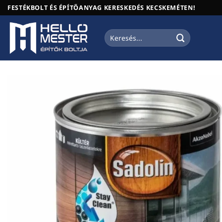
Skip
FESTÉKBOLT ÉS ÉPÍTŐANYAG KERESKEDÉS KECSKEMÉTEN!
to
content
Keresés
a
következőre: