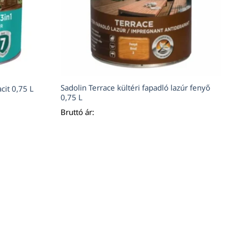
Sadolin Terrace kültéri fapadló lazúr fenyő
cit 0,75 L
0,75 L
Bruttó ár: