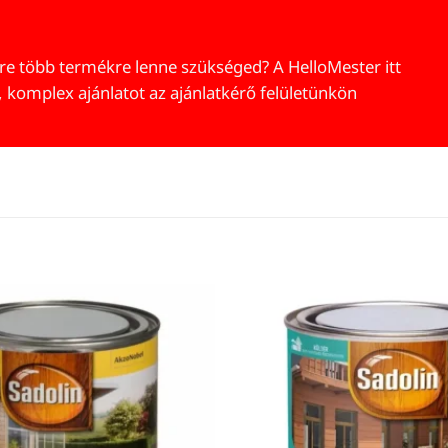
re több termékre lenne szükséged? A HelloMester itt
, komplex ajánlatot az ajánlatkérő felületünkön