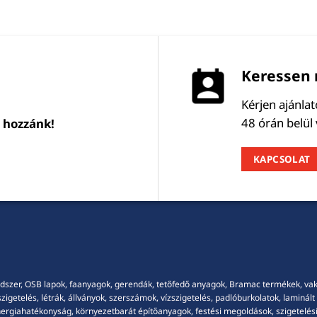
Keressen 
Kérjen ajánla
48 órán belül
l hozzánk!
KAPCSOLAT
dszer, OSB lapok, faanyagok, gerendák, tetőfedő anyagok, Bramac termékek, vakola
getelés, létrák, állványok, szerszámok, vízszigetelés, padlóburkolatok, laminált p
energiahatékonyság, környezetbarát építőanyagok, festési megoldások, szigetelési