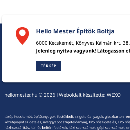
Hello Mester Építők Boltja
6000 Kecskemét, Könyves Kálmán krt. 38.
Jelenleg nyitva vagyunk! Látogasson e
TÉRKÉP
hellomester.hu
© 2026 l Weboldalt készítette:
WEXO
tüzép Kecskemét, építőanyagok, festékbolt, szigetelőanyagok, gipszkarton ren
kőzetgyapot szigetelés, üveggyapot szigetelőanyag, XPS hőszigetelés, EPS hőszi
házhozszállítás, kül- és beltéri festékek, kézi szerszámok, gépi szerszámok, 