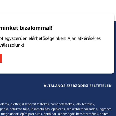
minket bizalommal!
tot egyszerűen elérhetőségeinken! Ajánlatkéréséres
 válaszolunk!
ÁLTALÁNOS SZERZŐDÉSI FELTÉTELEK
tok, glettek, diszperzit festékek, zománcfestékek, lakk festékek,
adló, hőtükrös fólia, lakásfelújítás, építkezés, szakértői tanácsadás, ingyenes
 megoldások, építőipari hírek, építőipari újdonságok, betontermékek, építési