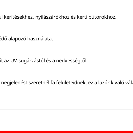
ául kerítésekhez, nyílászárókhoz és kerti bútorokhoz.
édő alapozó használata.
fát az UV-sugárzástól és a nedvességtől.
gjelenést szeretnél fa felületeidnek, ez a lazúr kiváló vá