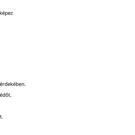
 képez
 érdekében.
édőt.
t.