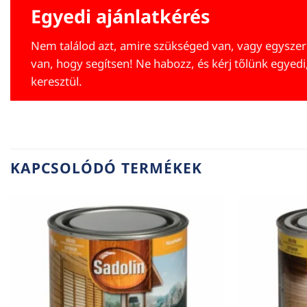
Egyedi ajánlatkérés
Nem találod azt, amire szükséged van, vagy egyszer
van, hogy segítsen! Ne habozz, és kérj tőlünk egyedi
keresztül.
KAPCSOLÓDÓ TERMÉKEK