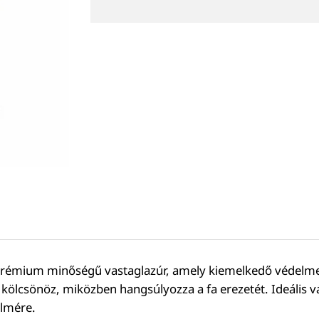
rémium minőségű vastaglazúr, amely kiemelkedő védelmet és
kölcsönöz, miközben hangsúlyozza a fa erezetét. Ideális vál
elmére.