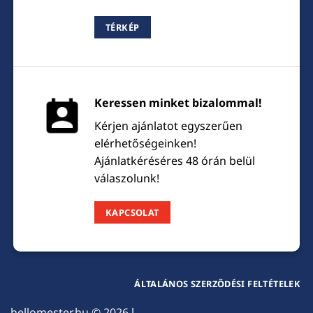
TÉRKÉP
Keressen minket bizalommal!
Kérjen ajánlatot egyszerűen
elérhetőségeinken!
Ajánlatkéréséres 48 órán belül
válaszolunk!
KAPCSOLAT
ÁLTALÁNOS SZERZŐDÉSI FELTÉTELEK
hellomester.hu
© 2026 l