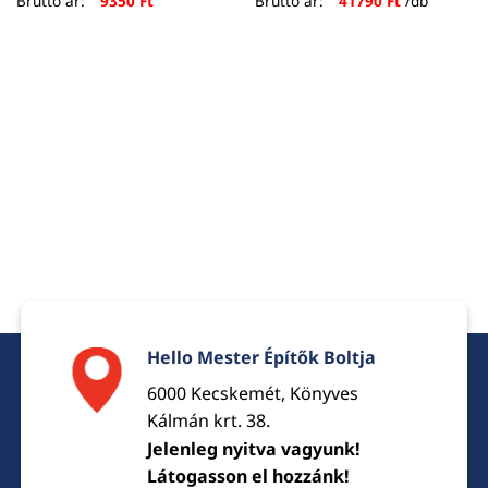
Bruttó ár:
9350
Ft
Bruttó ár:
41790
Ft
/db
Hello Mester Építők Boltja
6000 Kecskemét, Könyves
Kálmán krt. 38.
Jelenleg nyitva vagyunk!
Látogasson el hozzánk!