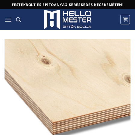
Skip
FESTÉKBOLT ÉS ÉPÍTŐANYAG KERESKEDÉS KECSKEMÉTEN!
to
content