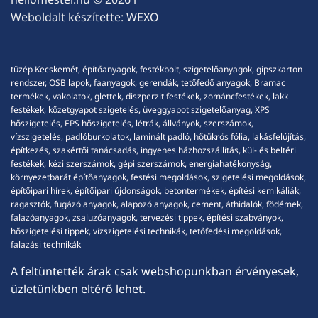
Weboldalt készítette:
WEXO
tüzép Kecskemét, építőanyagok, festékbolt, szigetelőanyagok, gipszkarton
rendszer, OSB lapok, faanyagok, gerendák, tetőfedő anyagok, Bramac
termékek, vakolatok, glettek, diszperzit festékek, zománcfestékek, lakk
festékek, kőzetgyapot szigetelés, üveggyapot szigetelőanyag, XPS
hőszigetelés, EPS hőszigetelés, létrák, állványok, szerszámok,
vízszigetelés, padlóburkolatok, laminált padló, hőtükrös fólia, lakásfelújítás,
építkezés, szakértői tanácsadás, ingyenes házhozszállítás, kül- és beltéri
festékek, kézi szerszámok, gépi szerszámok, energiahatékonyság,
környezetbarát építőanyagok, festési megoldások, szigetelési megoldások,
építőipari hírek, építőipari újdonságok, betontermékek, építési kemikáliák,
ragasztók, fugázó anyagok, alapozó anyagok, cement, áthidalók, födémek,
falazóanyagok, zsaluzóanyagok, tervezési tippek, építési szabványok,
hőszigetelési tippek, vízszigetelési technikák, tetőfedési megoldások,
falazási technikák
A feltüntették árak csak webshopunkban érvényesek,
üzletünkben eltérő lehet.