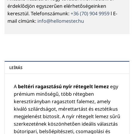
érdeklődjön egyszerűen elérhetőségeinken
keresztül. Telefonszámunk:
+36 (70) 904 9959
l E-
mail címünk:
info@hellomester.hu
LEÍRÁS
A
beltéri ragasztású nyír rétegelt lemez
egy
prémium minőségű, több rétegben
keresztirányban ragasztott falemez, amely
kiváló szilárdságot, mérettartást és esztétikus
megjelenést biztosít. A nyír rétegelt lemez sűrű
szerkezetének köszönhetően ideális választás
bútoripari, belsőépítészeti, csomagolási és