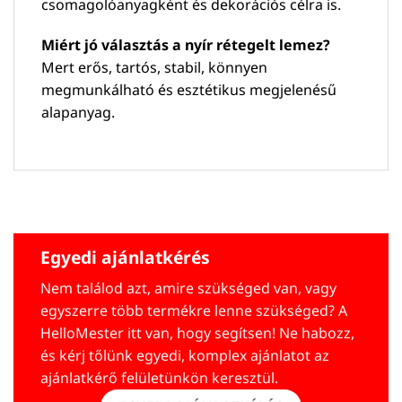
csomagolóanyagként és dekorációs célra is.
Miért jó választás a nyír rétegelt lemez?
Mert erős, tartós, stabil, könnyen
megmunkálható és esztétikus megjelenésű
alapanyag.
Egyedi ajánlatkérés
Nem találod azt, amire szükséged van, vagy
egyszerre több termékre lenne szükséged? A
HelloMester itt van, hogy segítsen! Ne habozz,
és kérj tőlünk egyedi, komplex ajánlatot az
ajánlatkérő felületünkön keresztül.