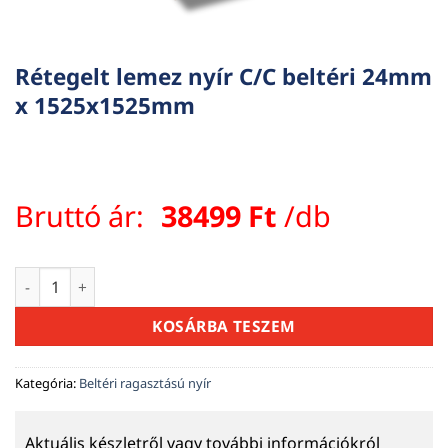
Rétegelt lemez nyír C/C beltéri 24mm
x 1525x1525mm
Bruttó ár:
38499
Ft
/db
Rétegelt lemez nyír C/C beltéri 24mm x 1525x1525mm menny
KOSÁRBA TESZEM
Kategória:
Beltéri ragasztású nyír
Aktuális készletről vagy további információkról