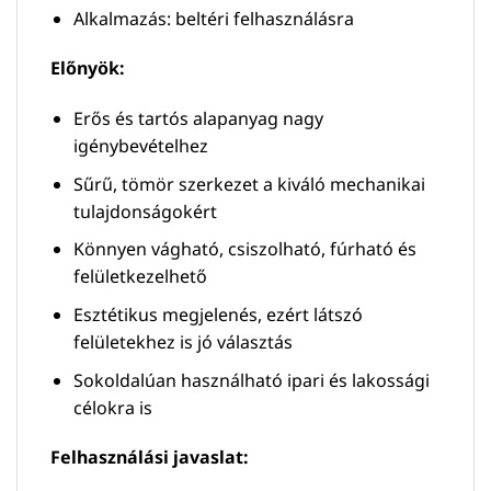
Alkalmazás: beltéri felhasználásra
Előnyök:
Erős és tartós alapanyag nagy
igénybevételhez
Sűrű, tömör szerkezet a kiváló mechanikai
tulajdonságokért
Könnyen vágható, csiszolható, fúrható és
felületkezelhető
Esztétikus megjelenés, ezért látszó
felületekhez is jó választás
Sokoldalúan használható ipari és lakossági
célokra is
Felhasználási javaslat: