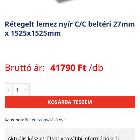
Rétegelt lemez nyír C/C beltéri 27mm
x 1525x1525mm
Bruttó ár:
41790
Ft
/db
Rétegelt lemez nyír C/C beltéri 27mm x 1525x1525mm menny
KOSÁRBA TESZEM
Kategória:
Beltéri ragasztású nyír
Aktuális készletről vagy további információkról