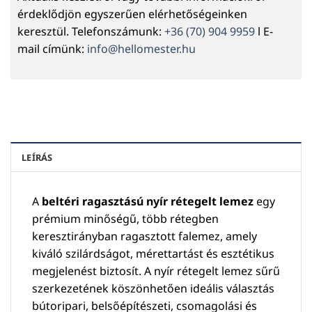
érdeklődjön egyszerűen elérhetőségeinken
keresztül. Telefonszámunk:
+36 (70) 904 9959
l E-
mail címünk:
info@hellomester.hu
LEÍRÁS
A
beltéri ragasztású nyír rétegelt lemez
egy
prémium minőségű, több rétegben
keresztirányban ragasztott falemez, amely
kiváló szilárdságot, mérettartást és esztétikus
megjelenést biztosít. A nyír rétegelt lemez sűrű
szerkezetének köszönhetően ideális választás
bútoripari, belsőépítészeti, csomagolási és