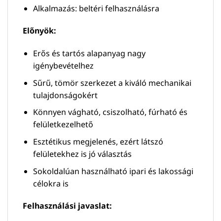
Alkalmazás: beltéri felhasználásra
Előnyök:
Erős és tartós alapanyag nagy
igénybevételhez
Sűrű, tömör szerkezet a kiváló mechanikai
tulajdonságokért
Könnyen vágható, csiszolható, fúrható és
felületkezelhető
Esztétikus megjelenés, ezért látszó
felületekhez is jó választás
Sokoldalúan használható ipari és lakossági
célokra is
Felhasználási javaslat: