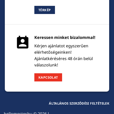
TÉRKÉP
Keressen minket bizalommal!
Kérjen ajánlatot egyszerűen
elérhetőségeinken!
Ajánlatkéréséres 48 órán belül
válaszolunk!
KAPCSOLAT
ÁLTALÁNOS SZERZŐDÉSI FELTÉTELEK
hellomester.hu
© 2026 l