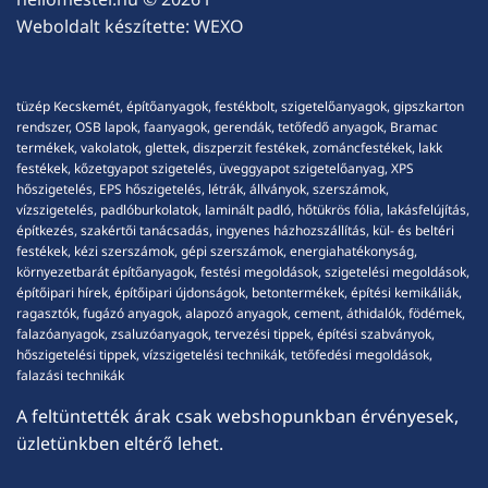
Weboldalt készítette:
WEXO
tüzép Kecskemét, építőanyagok, festékbolt, szigetelőanyagok, gipszkarton
rendszer, OSB lapok, faanyagok, gerendák, tetőfedő anyagok, Bramac
termékek, vakolatok, glettek, diszperzit festékek, zománcfestékek, lakk
festékek, kőzetgyapot szigetelés, üveggyapot szigetelőanyag, XPS
hőszigetelés, EPS hőszigetelés, létrák, állványok, szerszámok,
vízszigetelés, padlóburkolatok, laminált padló, hőtükrös fólia, lakásfelújítás,
építkezés, szakértői tanácsadás, ingyenes házhozszállítás, kül- és beltéri
festékek, kézi szerszámok, gépi szerszámok, energiahatékonyság,
környezetbarát építőanyagok, festési megoldások, szigetelési megoldások,
építőipari hírek, építőipari újdonságok, betontermékek, építési kemikáliák,
ragasztók, fugázó anyagok, alapozó anyagok, cement, áthidalók, födémek,
falazóanyagok, zsaluzóanyagok, tervezési tippek, építési szabványok,
hőszigetelési tippek, vízszigetelési technikák, tetőfedési megoldások,
falazási technikák
A feltüntették árak csak webshopunkban érvényesek,
üzletünkben eltérő lehet.