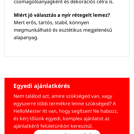
csomagolóanyagként és dekorációs célra is.
Miért jó választás a nyír rétegelt lemez?
Mert erős, tartós, stabil, könnyen
megmunkálható és esztétikus megjelenésű
alapanyag.
Egyedi ajánlatkérés
Nem találod azt, amire szükséged van, vagy
egyszerre több termékre lenne szükséged? A
HelloMester itt van, hogy segítsen! Ne habozz,
és kérj tőlünk egyedi, komplex ajánlatot az
ajánlatkérő felületünkön keresztül.