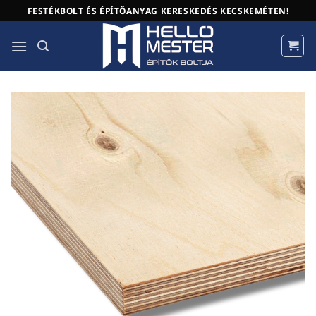
Skip
FESTÉKBOLT ÉS ÉPÍTŐANYAG KERESKEDÉS KECSKEMÉTEN!
to
content