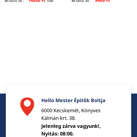
Bruttó ár:
14850
Ft
/db
Bruttó ár:
9900
Ft
Hello Mester Építők Boltja
6000 Kecskemét, Könyves
Kálmán krt. 38.
Jelenleg zárva vagyunk!,
Nyitás: 08:00.