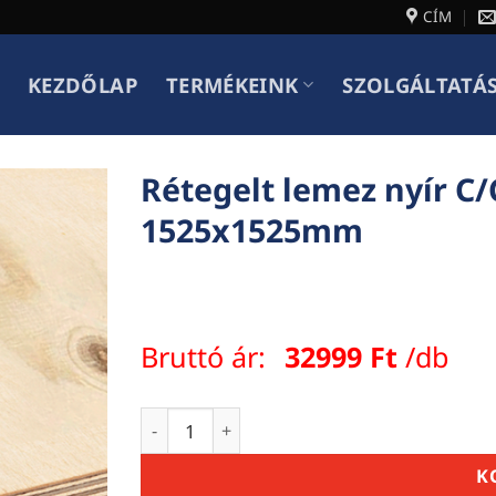
CÍM
KEZDŐLAP
TERMÉKEINK
SZOLGÁLTATÁ
Rétegelt lemez nyír C/
1525x1525mm
Bruttó ár:
32999
Ft
/db
Rétegelt lemez nyír C/C beltéri 21mm x
K