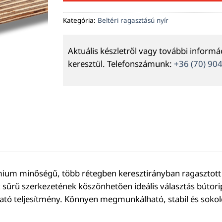
Kategória:
Beltéri ragasztású nyír
Aktuális készletről vagy további inform
keresztül. Telefonszámunk:
+36 (70) 90
um minőségű, több rétegben keresztirányban ragasztott f
z sűrű szerkezetének köszönhetően ideális választás bútorip
zható teljesítmény. Könnyen megmunkálható, stabil és soko