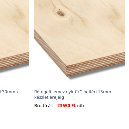
ri 30mm x
Rétegelt lemez nyír C/C beltéri 15mm
készlet erejéig
Bruttó ár:
23650
Ft
/db