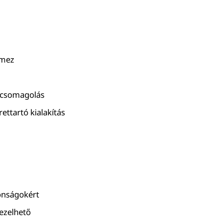
emez
, csomagolás
ettartó kialakítás
donságokért
kezelhető