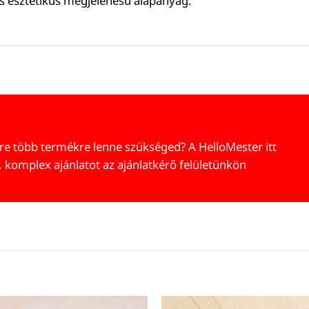
s esztétikus megjelenésű alapanyag.
re több termékre lenne szükséged? A HelloMester itt
, komplex ajánlatot az ajánlatkérő felületünkön