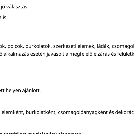
 jó választás
 is
orok, polcok, burkolatok, szerkezeti elemek, ládák, csomag
 alkalmazás esetén javasolt a megfelelő élzárás és felüle
tt helyen ajánlott.
i elemként, burkolatként, csomagolóanyagként és dekoráció