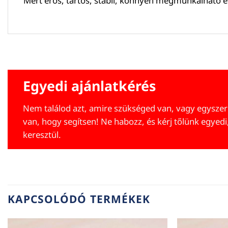
Mert erős, tartós, stabil, könnyen megmunkálható é
Egyedi ajánlatkérés
Nem találod azt, amire szükséged van, vagy egyszer
van, hogy segítsen! Ne habozz, és kérj tőlünk egyedi
keresztül.
KAPCSOLÓDÓ TERMÉKEK