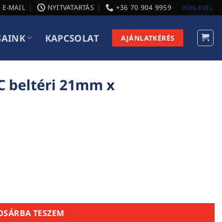
E-MAIL
NYITVATARTÁS
+36 70 904 9959
HÍRLEVÉL
SAINK
KAPCSOLAT
AJÁNLATKÉRÉS
C beltéri 21mm x
 1525x1525mm mennyiség
OSÁRBA TESZEM