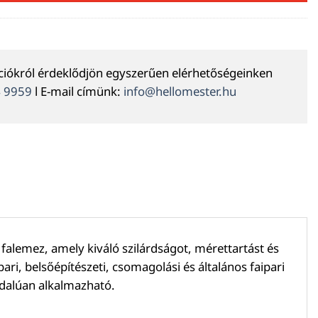
ációkról érdeklődjön egyszerűen elérhetőségeinken
4 9959
l E-mail címünk:
info@hellomester.hu
alemez, amely kiváló szilárdságot, mérettartást és
ari, belsőépítészeti, csomagolási és általános faipari
ldalúan alkalmazható.