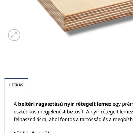
LEÍRÁS
A
beltéri ragasztású nyír rétegelt lemez
egy prémi
esztétikus megjelenést biztosít. A nyír rétegelt leme
felhasználásra, ahol fontos a tartósság és a megbí