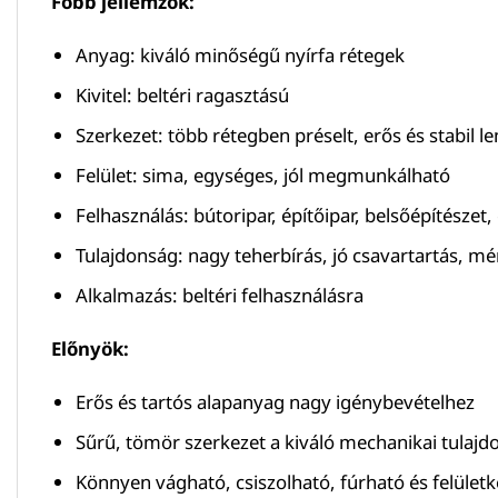
Főbb jellemzők:
Anyag: kiváló minőségű nyírfa rétegek
Kivitel: beltéri ragasztású
Szerkezet: több rétegben préselt, erős és stabil l
Felület: sima, egységes, jól megmunkálható
Felhasználás: bútoripar, építőipar, belsőépítészet
Tulajdonság: nagy teherbírás, jó csavartartás, mér
Alkalmazás: beltéri felhasználásra
Előnyök:
Erős és tartós alapanyag nagy igénybevételhez
Sűrű, tömör szerkezet a kiváló mechanikai tulaj
Könnyen vágható, csiszolható, fúrható és felület