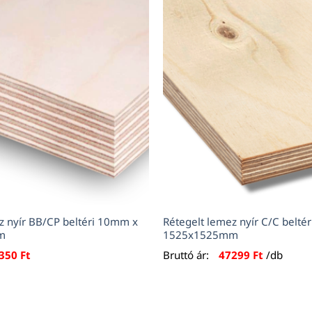
z nyír BB/CP beltéri 10mm x
Rétegelt lemez nyír C/C belté
m
1525x1525mm
350
Ft
Bruttó ár:
47299
Ft
/db