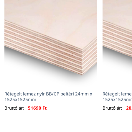
Rétegelt lemez nyír BB/CP beltéri 24mm x
Rétegelt leme
1525x1525mm
1525x1525m
Bruttó ár:
51690
Ft
Bruttó ár:
20