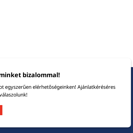
minket bizalommal!
tot egyszerűen elérhetőségeinken! Ajánlatkéréséres
 válaszolunk!