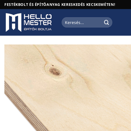
Skip
FESTÉKBOLT ÉS ÉPÍTŐANYAG KERESKEDÉS KECSKEMÉTEN!
to
content
Keresés
a
következőre: