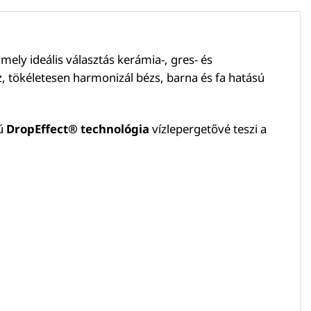
y ideális választás kerámia-, gres- és
, tökéletesen harmonizál bézs, barna és fa hatású
rű
DropEffect® technológia
vízlepergetővé teszi a