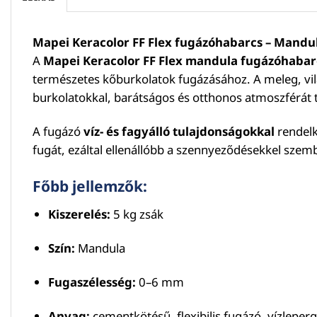
Mapei Keracolor FF Flex fugázóhabarcs – Mandul
A
Mapei Keracolor FF Flex mandula fugázóhabar
természetes kőburkolatok fugázásához. A meleg, vi
burkolatokkal, barátságos és otthonos atmoszférát 
A fugázó
víz- és fagyálló tulajdonságokkal
rendelke
fugát, ezáltal ellenállóbb a szennyeződésekkel szem
Főbb jellemzők:
Kiszerelés:
5 kg zsák
Szín:
Mandula
Fugaszélesség:
0–6 mm
Anyag:
cementkötésű, flexibilis fugázó, vízleper