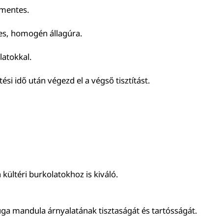
írmentes.
es, homogén állagúra.
latokkal.
ési idő után végezd el a végső tisztítást.
kültéri burkolatokhoz is kiváló.
uga mandula árnyalatának tisztaságát és tartósságát.