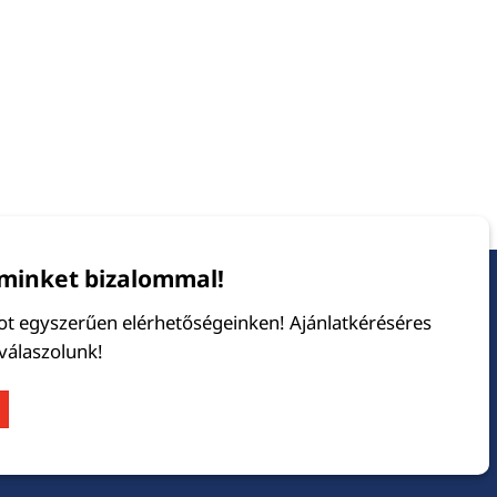
minket bizalommal!
tot egyszerűen elérhetőségeinken! Ajánlatkéréséres
 válaszolunk!