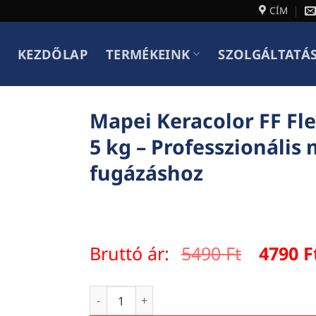
CÍM
KEZDŐLAP
TERMÉKEINK
SZOLGÁLTATÁ
Mapei Keracolor FF Fl
5 kg – Professzionális
fugázáshoz
Origina
Bruttó ár:
5490
Ft
4790
F
price
was:
Mapei Keracolor FF Flex fugázóhabarcs 13
5490 Ft.