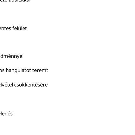
ntes felület
redménnyel
os hangulatot teremt
lvétel csökkentésére
elenés