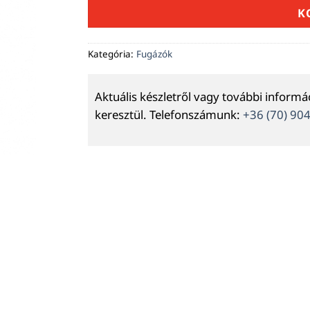
K
Kategória:
Fugázók
Aktuális készletről vagy további inform
keresztül. Telefonszámunk:
+36 (70) 90