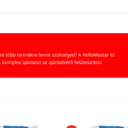
re több termékre lenne szükséged? A HelloMester itt
, komplex ajánlatot az ajánlatkérő felületünkön