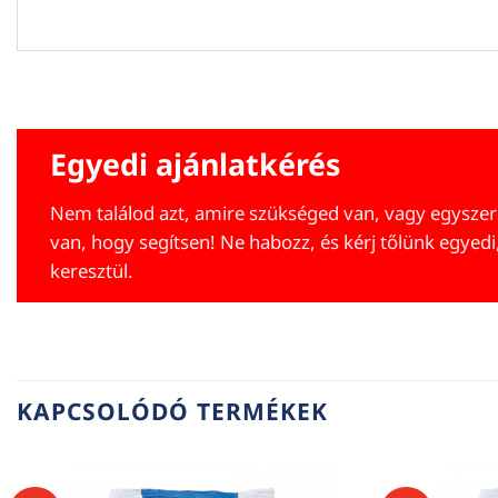
Egyedi ajánlatkérés
Nem találod azt, amire szükséged van, vagy egyszer
van, hogy segítsen! Ne habozz, és kérj tőlünk egyedi
keresztül.
KAPCSOLÓDÓ TERMÉKEK