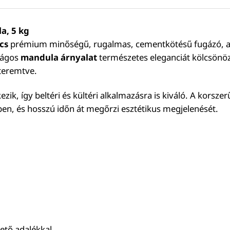
a, 5 kg
cs
prémium minőségű, rugalmas, cementkötésű fugázó, amel
lágos
mandula árnyalat
természetes eleganciát kölcsönöz
teremtve.
zik, így beltéri és kültéri alkalmazásra is kiváló. A korsze
ben, és hosszú időn át megőrzi esztétikus megjelenését.
gető adalékkal