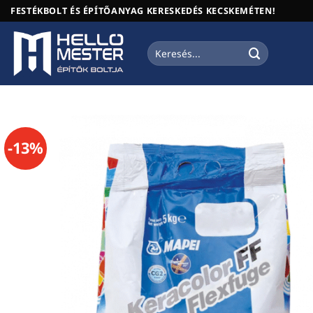
Skip
FESTÉKBOLT ÉS ÉPÍTŐANYAG KERESKEDÉS KECSKEMÉTEN!
to
content
Keresés
a
következőre:
-13%