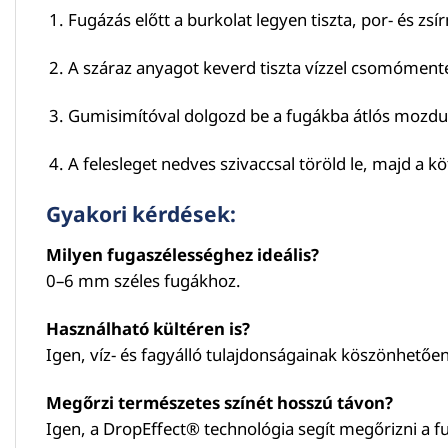
Fugázás előtt a burkolat legyen tiszta, por- és zs
A száraz anyagot keverd tiszta vízzel csomóment
Gumisimítóval dolgozd be a fugákba átlós mozdu
A felesleget nedves szivaccsal töröld le, majd a köt
Gyakori kérdések:
Milyen fugaszélességhez ideális?
0–6 mm széles fugákhoz.
Használható kültéren is?
Igen, víz- és fagyálló tulajdonságainak köszönhetően 
Megőrzi természetes színét hosszú távon?
Igen, a DropEffect® technológia segít megőrizni a f