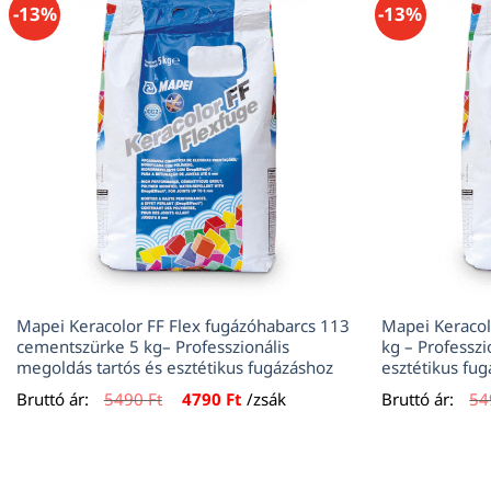
-13%
-13%
Mapei Keracolor FF Flex fugázóhabarcs 113
Mapei Keracol
cementszürke 5 kg– Professzionális
kg – Professzi
megoldás tartós és esztétikus fugázáshoz
esztétikus fu
Original
Current
Bruttó ár:
5490
Ft
4790
Ft
/zsák
Bruttó ár:
5
price
price
was:
is:
5490 Ft.
4790 Ft.