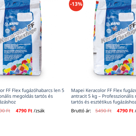
-13%
or FF Flex fugázóhabarcs len 5
Mapei Keracolor FF Flex fugá
onális megoldás tartós és
antracit 5 kg – Professzionáli
gázáshoz
tartós és esztétikus fugázásho
Original
Current
Original
C
490
Ft
4790
Ft
/zsák
Bruttó ár:
5490
Ft
4790
Ft
price
price
price
p
was:
is:
was:
i
5490 Ft.
4790 Ft.
5490 Ft.
4