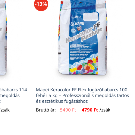
-13%
zóhabarcs 114
Mapei Keracolor FF Flex fugázóhabarcs 100
s megoldás
fehér 5 kg – Professzionális megoldás tartós
z
és esztétikus fugázáshoz
urrent
Original
Current
/zsák
Bruttó ár:
5490
Ft
4790
Ft
/zsák
rice
price
price
s:
was:
is:
790 Ft.
5490 Ft.
4790 Ft.