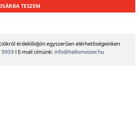
OSÁRBA TESZEM
ációkról érdeklődjön egyszerűen elérhetőségeinken
4 9959
l E-mail címünk:
info@hellomester.hu