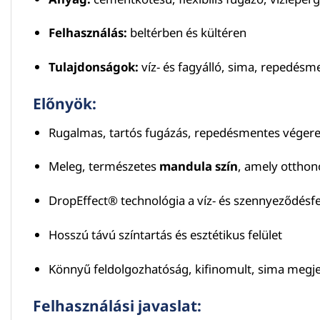
Felhasználás:
beltérben és kültéren
Tulajdonságok:
víz- és fagyálló, sima, repedésme
Előnyök:
Rugalmas, tartós fugázás, repedésmentes vége
Meleg, természetes
mandula szín
, amely otthon
DropEffect® technológia a víz- és szennyeződésfe
Hosszú távú színtartás és esztétikus felület
Könnyű feldolgozhatóság, kifinomult, sima megj
Felhasználási javaslat: