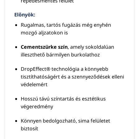
repedésmentes felület
Előnyök:
Rugalmas, tartós fugázás még enyhén
mozgó aljzatokon is
Cementszürke szín
, amely sokoldalúan
illeszthető bármilyen burkolathoz
DropEffect® technológia a könnyebb
tisztíthatóságért és a szennyeződések elleni
védelemért
Hosszú távú színtartás és esztétikus
végeredmény
Könnyen bedolgozható, sima felületet
biztosít