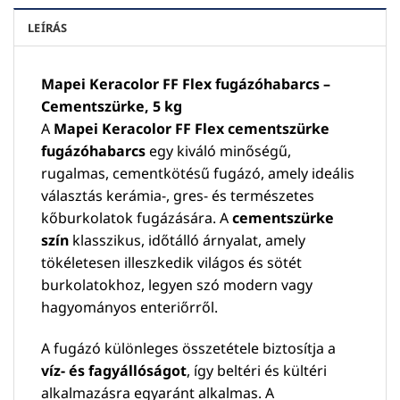
LEÍRÁS
Mapei Keracolor FF Flex fugázóhabarcs –
Cementszürke, 5 kg
A
Mapei Keracolor FF Flex cementszürke
fugázóhabarcs
egy kiváló minőségű,
rugalmas, cementkötésű fugázó, amely ideális
választás kerámia-, gres- és természetes
kőburkolatok fugázására. A
cementszürke
szín
klasszikus, időtálló árnyalat, amely
tökéletesen illeszkedik világos és sötét
burkolatokhoz, legyen szó modern vagy
hagyományos enteriőrről.
A fugázó különleges összetétele biztosítja a
víz- és fagyállóságot
, így beltéri és kültéri
alkalmazásra egyaránt alkalmas. A