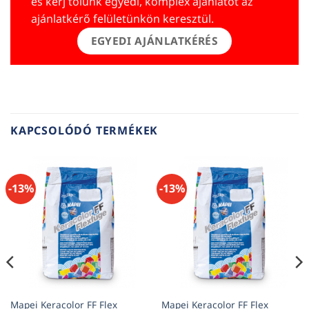
és kérj tőlünk egyedi, komplex ajánlatot az
ajánlatkérő felületünkön keresztül.
EGYEDI AJÁNLATKÉRÉS
KAPCSOLÓDÓ TERMÉKEK
-13%
-13%
Mapei Keracolor FF Flex
Mapei Keracolor FF Flex