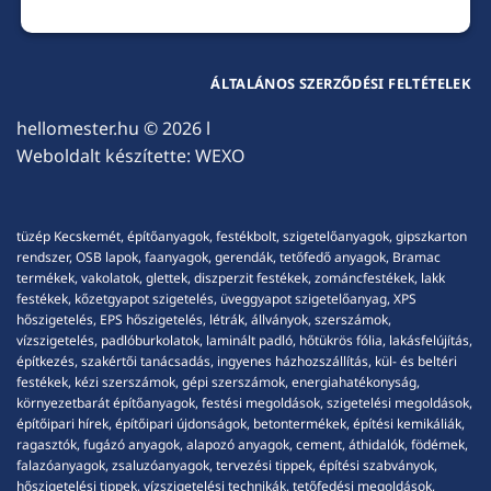
ÁLTALÁNOS SZERZŐDÉSI FELTÉTELEK
hellomester.hu
© 2026 l
Weboldalt készítette:
WEXO
tüzép Kecskemét, építőanyagok, festékbolt, szigetelőanyagok, gipszkarton
rendszer, OSB lapok, faanyagok, gerendák, tetőfedő anyagok, Bramac
termékek, vakolatok, glettek, diszperzit festékek, zománcfestékek, lakk
festékek, kőzetgyapot szigetelés, üveggyapot szigetelőanyag, XPS
hőszigetelés, EPS hőszigetelés, létrák, állványok, szerszámok,
vízszigetelés, padlóburkolatok, laminált padló, hőtükrös fólia, lakásfelújítás,
építkezés, szakértői tanácsadás, ingyenes házhozszállítás, kül- és beltéri
festékek, kézi szerszámok, gépi szerszámok, energiahatékonyság,
környezetbarát építőanyagok, festési megoldások, szigetelési megoldások,
építőipari hírek, építőipari újdonságok, betontermékek, építési kemikáliák,
ragasztók, fugázó anyagok, alapozó anyagok, cement, áthidalók, födémek,
falazóanyagok, zsaluzóanyagok, tervezési tippek, építési szabványok,
hőszigetelési tippek, vízszigetelési technikák, tetőfedési megoldások,