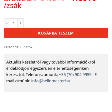
price
pric
/zsák
was:
is:
5490 Ft.
4790 
Mapei Keracolor FF Flex fugázóhabarcs 113 cementszürke 5 k
KOSÁRBA TESZEM
Kategória:
Fugázók
Aktuális készletről vagy további információkról
érdeklődjön egyszerűen elérhetőségeinken
keresztül. Telefonszámunk:
+36 (70) 904 9959
l E-
mail címünk:
info@hellomester.hu