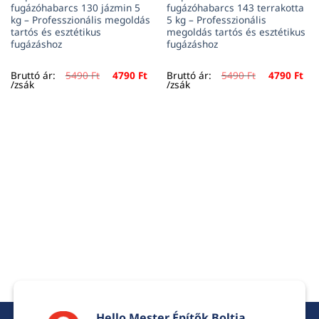
fugázóhabarcs 130 jázmin 5
fugázóhabarcs 143 terrakotta
kg – Professzionális megoldás
5 kg – Professzionális
tartós és esztétikus
megoldás tartós és esztétikus
fugázáshoz
fugázáshoz
urrent
Original
Current
Original
Cur
Bruttó ár:
5490
Ft
4790
Ft
Bruttó ár:
5490
Ft
4790
Ft
rice
price
price
price
pri
/zsák
/zsák
:
was:
is:
was:
is:
90 Ft.
5490 Ft.
4790 Ft.
5490 Ft.
479
Hello Mester Építők Boltja