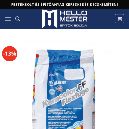
Skip
FESTÉKBOLT ÉS ÉPÍTŐANYAG KERESKEDÉS KECSKEMÉTEN!
to
content
-13%