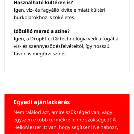
Használható kültéren is?
Igen, víz- és fagyálló kivitele miatt kültéri
burkolatokhoz is tökéletes.
Időtálló marad a színe?
Igen, a DropEffect® technológia védi a fugát a
víz- és szennyeződésfelvételtől, így hosszú
távon is megőrzi színét.
Egyedi ajánlatkérés
Nem találod azt, amire szükséged van, vagy
egyszerre több termékre lenne szükséged? A
HelloMester itt van, hogy segítsen! Ne habozz,