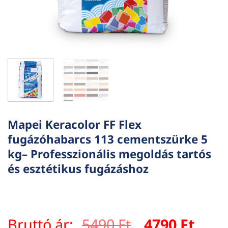
Mapei Keracolor FF Flex
fugázóhabarcs 113 cementszürke 5
kg– Professzionális megoldás tartós
és esztétikus fugázáshoz
Original
Curr
Bruttó ár:
5490
Ft
4790
Ft