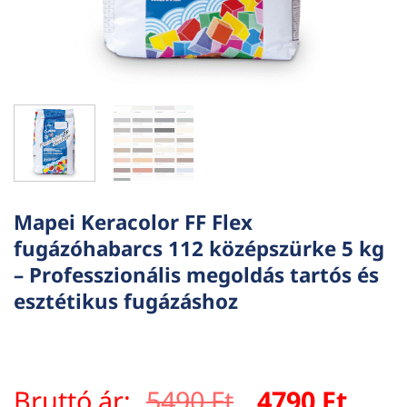
Mapei Keracolor FF Flex
fugázóhabarcs 112 középszürke 5 kg
– Professzionális megoldás tartós és
esztétikus fugázáshoz
Original
Curr
Bruttó ár:
5490
Ft
4790
Ft