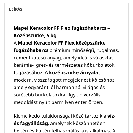
LEÍRÁS
Mapei Keracolor FF Flex fugázóhabarcs –
Középszürke, 5 kg
A
Mapei Keracolor FF Flex középszürke
fugázóhabarcs
prémium minőségű, rugalmas,
cementkötésű anyag, amely ideális választás
kerámia-, gres- és természetes kőburkolatok
fugázásához. A
középszürke árnyalat
modern, visszafogott megjelenést kölcsönöz,
amely egyaránt jól harmonizál világos és
sötétebb burkolatokkal, így univerzális
megoldást nyújt bármilyen enteriőrben.
Kiemelkedő tulajdonságai közé tartozik a
víz-
és fagyállóság
, amelynek köszönhetően
beltéri és kültéri felhasználásra is alkalmas. A