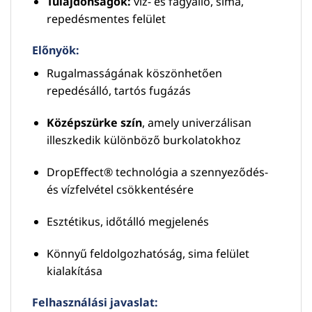
Tulajdonságok:
víz- és fagyálló, sima,
repedésmentes felület
Előnyök:
Rugalmasságának köszönhetően
repedésálló, tartós fugázás
Középszürke szín
, amely univerzálisan
illeszkedik különböző burkolatokhoz
DropEffect® technológia a szennyeződés-
és vízfelvétel csökkentésére
Esztétikus, időtálló megjelenés
Könnyű feldolgozhatóság, sima felület
kialakítása
Felhasználási javaslat: