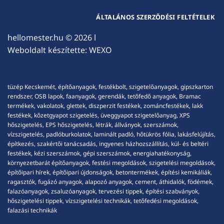
ÁLTALÁNOS SZERZŐDÉSI FELTÉTELEK
hellomester.hu
© 2026 l
Weboldalt készítette:
WEXO
tüzép Kecskemét, építőanyagok, festékbolt, szigetelőanyagok, gipszkarton
rendszer, OSB lapok, faanyagok, gerendák, tetőfedő anyagok, Bramac
termékek, vakolatok, glettek, diszperzit festékek, zománcfestékek, lakk
festékek, kőzetgyapot szigetelés, üveggyapot szigetelőanyag, XPS
hőszigetelés, EPS hőszigetelés, létrák, állványok, szerszámok,
vízszigetelés, padlóburkolatok, laminált padló, hőtükrös fólia, lakásfelújítás,
építkezés, szakértői tanácsadás, ingyenes házhozszállítás, kül- és beltéri
festékek, kézi szerszámok, gépi szerszámok, energiahatékonyság,
környezetbarát építőanyagok, festési megoldások, szigetelési megoldások,
építőipari hírek, építőipari újdonságok, betontermékek, építési kemikáliák,
ragasztók, fugázó anyagok, alapozó anyagok, cement, áthidalók, födémek,
falazóanyagok, zsaluzóanyagok, tervezési tippek, építési szabványok,
hőszigetelési tippek, vízszigetelési technikák, tetőfedési megoldások,
falazási technikák