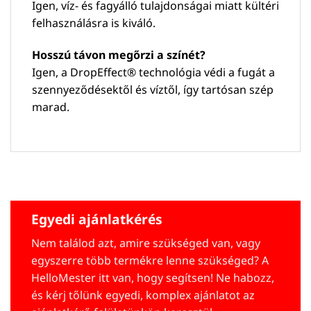
Igen, víz- és fagyálló tulajdonságai miatt kültéri
felhasználásra is kiváló.
Hosszú távon megőrzi a színét?
Igen, a DropEffect® technológia védi a fugát a
szennyeződésektől és víztől, így tartósan szép
marad.
Egyedi ajánlatkérés
Nem találod azt, amire szükséged van, vagy
egyszerre több termékre lenne szükséged? A
HelloMester itt van, hogy segítsen! Ne habozz,
és kérj tőlünk egyedi, komplex ajánlatot az