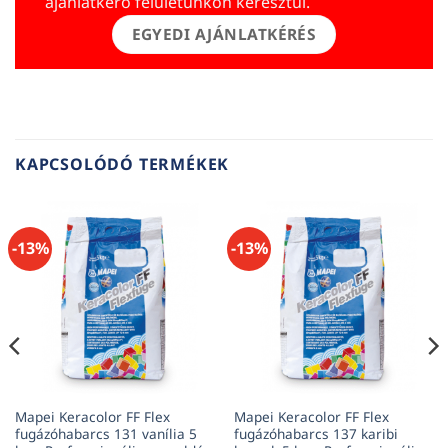
ajánlatkérő felületünkön keresztül.
EGYEDI AJÁNLATKÉRÉS
KAPCSOLÓDÓ TERMÉKEK
-13%
-13%
Mapei Keracolor FF Flex
Mapei Keracolor FF Flex
fugázóhabarcs 131 vanília 5
fugázóhabarcs 137 karibi