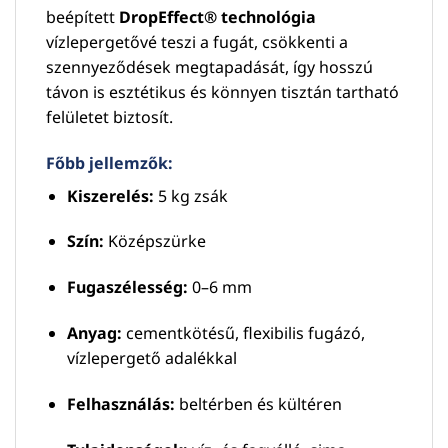
beépített
DropEffect® technológia
vízlepergetővé teszi a fugát, csökkenti a
szennyeződések megtapadását, így hosszú
távon is esztétikus és könnyen tisztán tartható
felületet biztosít.
Főbb jellemzők:
Kiszerelés:
5 kg zsák
Szín:
Középszürke
Fugaszélesség:
0–6 mm
Anyag:
cementkötésű, flexibilis fugázó,
vízlepergető adalékkal
Felhasználás:
beltérben és kültéren