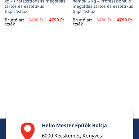
kg – Professzionális megoldás
homok 5 kg – Professzionális
tartós és esztétikus
megoldás tartós és esztétikus
fugázáshoz
fugázáshoz
urrent
Original
Current
Original
Cur
Bruttó ár:
5490
Ft
4790
Ft
Bruttó ár:
5490
Ft
4790
Ft
rice
price
price
price
pri
/zsák
/zsák
:
was:
is:
was:
is:
90 Ft.
5490 Ft.
4790 Ft.
5490 Ft.
479
Hello Mester Építők Boltja
6000 Kecskemét, Könyves