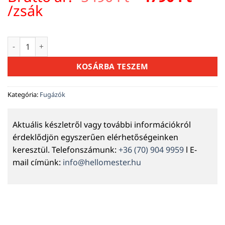
price
pric
/zsák
was:
is:
5490 Ft.
4790 
Mapei Keracolor FF Flex fugázóhabarcs 112 középszürke 5 kg
KOSÁRBA TESZEM
Kategória:
Fugázók
Aktuális készletről vagy további információkról
érdeklődjön egyszerűen elérhetőségeinken
keresztül. Telefonszámunk:
+36 (70) 904 9959
l E-
mail címünk:
info@hellomester.hu