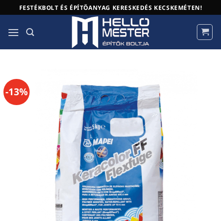
Skip
FESTÉKBOLT ÉS ÉPÍTŐANYAG KERESKEDÉS KECSKEMÉTEN!
to
content
-13%