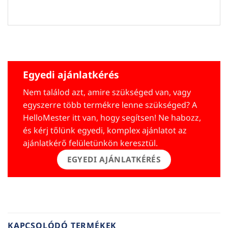
Egyedi ajánlatkérés
Nem találod azt, amire szükséged van, vagy
egyszerre több termékre lenne szükséged? A
HelloMester itt van, hogy segítsen! Ne habozz,
és kérj tőlünk egyedi, komplex ajánlatot az
ajánlatkérő felületünkön keresztül.
EGYEDI AJÁNLATKÉRÉS
KAPCSOLÓDÓ TERMÉKEK