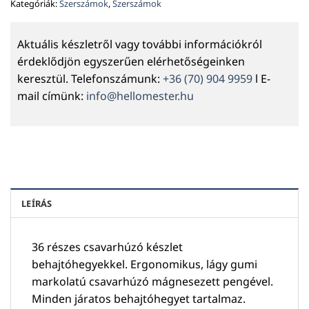
Kategóriák:
Szerszámok
,
Szerszámok
Aktuális készletről vagy további információkról
érdeklődjön egyszerűen elérhetőségeinken
keresztül. Telefonszámunk:
+36 (70) 904 9959
l E-
mail címünk:
info@hellomester.hu
LEÍRÁS
36 részes csavarhúzó készlet
behajtóhegyekkel. Ergonomikus, lágy gumi
markolatú csavarhúzó mágnesezett pengével.
Minden járatos behajtóhegyet tartalmaz.