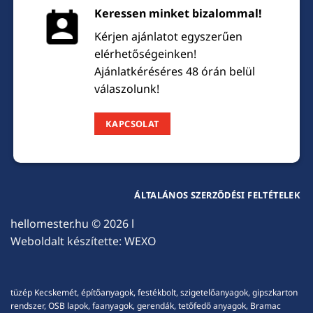
Keressen minket bizalommal!
Kérjen ajánlatot egyszerűen
elérhetőségeinken!
Ajánlatkéréséres 48 órán belül
válaszolunk!
KAPCSOLAT
ÁLTALÁNOS SZERZŐDÉSI FELTÉTELEK
hellomester.hu
© 2026 l
Weboldalt készítette:
WEXO
tüzép Kecskemét, építőanyagok, festékbolt, szigetelőanyagok, gipszkarton
rendszer, OSB lapok, faanyagok, gerendák, tetőfedő anyagok, Bramac